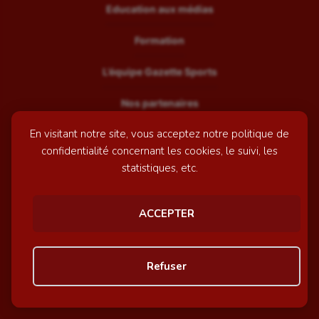
Education aux médias
Formation
L’équipe Gazette Sports
Nos partenaires
En visitant notre site, vous acceptez notre politique de
Recrutement
confidentialité concernant les cookies, le suivi, les
Mentions légales
statistiques, etc.
Contactez-nous
ACCEPTER
© GazetteSports - 2026 | Site internet réalisé par
l'agence
Refuser
Awelty
Personnaliser