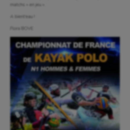
matchs « en jeu ».
Jeux Olympiques et Paralympiques
A bient’eau !
Kayak-polo
Flora BOVE
Korfbal
Longue paume
Moto
Natation
Natation artistique
Omnisports
Outdoor
Paddle
Parkour