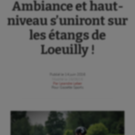
Ambiance et haut-
niveau s’uniront sur
les étangs de
Loeuilly !
Publié le
14 juin 2016
Modifié le
16/06/16
Par
Leandre Leber
Pour
Gazette Sports