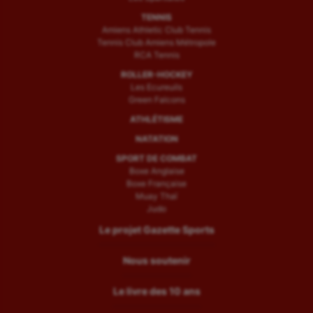
TENNIS
Amiens Athletic Club Tennis
Tennis Club Amiens Métropole
RCA Tennis
ROLLER-HOCKEY
Les Ecureuils
Green Falcons
ATHLÉTISME
NATATION
SPORT DE COMBAT
Boxe Anglaise
Boxe Française
Muay Thaï
Judo
Le projet Gazette Sports
Nous soutenir
Le livre des 10 ans