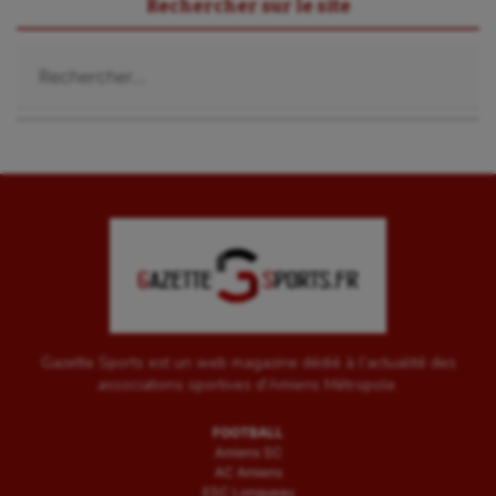
Rechercher sur le site
Rechercher :
Gazette Sports est un web magazine dédié à l'actualité des
associations sportives d'Amiens Métropole.
FOOTBALL
Amiens SC
AC Amiens
ESC Longueau