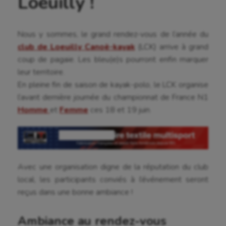
Loeuilly !
Nous y sommes, le grand rendez-vous de l’année du
club de Loeuilly Canoë-kayak
(LCK) arrive à grand
coup de pagaie. Les bleu(e)s pourront enfin marquer
leur territoire.
En pleine fin de saison de kayak-polo, le LCK organise
l’avant dernière journée du championnat de France N1
Homme
et
Femme
ces 18 et 19 juin.
Avec une organisation digne de la réputation du club
local, les participants conviés à l’événement seront
reçus dans une bonne ambiance !
Ambiance au rendez-vous