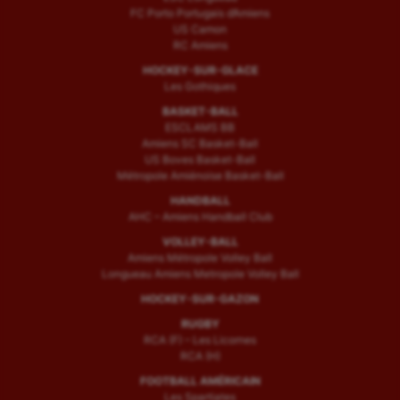
FC Porto Portugais d’Amiens
US Camon
RC Amiens
HOCKEY-SUR-GLACE
Les Gothiques
BASKET-BALL
ESCLAMS BB
Amiens SC Basket-Ball
US Boves Basket-Ball
Métropole Amiénoise Basket-Ball
HANDBALL
AHC – Amiens Handball Club
VOLLEY-BALL
Amiens Métropole Volley Ball
Longueau Amiens Metropole Volley Ball
HOCKEY-SUR-GAZON
RUGBY
RCA (F) – Les Licornes
RCA (H)
FOOTBALL AMÉRICAIN
Les Spartiates