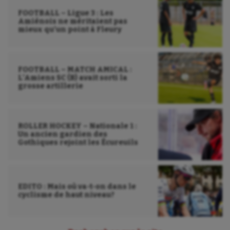
FOOTBALL – Ligue 3 : Les
Amiénois ne méritaient pas
mieux qu’un point à Fleury
FOOTBALL – MATCH AMICAL :
L’Amiens SC (B) avait sorti la
grosse artillerie
ROLLER HOCKEY – Nationale 1 :
Un ancien gardien des
Gothiques rejoint les Écureuils
EDITO : Mais où va-t-on dans le
cyclisme de haut niveau?