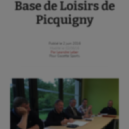
Base de Loisirs de
Picquigny
Publié le
2 juin 2016
Modifié le
02/06/16
Par
Leandre Leber
Pour
Gazette Sports