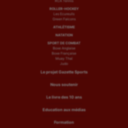
RCA Tennis
ROLLER-HOCKEY
Les Ecureuils
Green Falcons
ATHLÉTISME
NATATION
SPORT DE COMBAT
Boxe Anglaise
Boxe Française
Muay Thaï
Judo
Le projet Gazette Sports
Nous soutenir
Le livre des 10 ans
Education aux médias
Formation