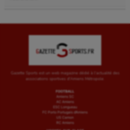
Gazette Sports est un web magazine dédié à l'actualité des
associations sportives d'Amiens Métropole.
FOOTBALL
Amiens SC
AC Amiens
ESC Longueau
FC Porto Portugais d’Amiens
US Camon
RC Amiens