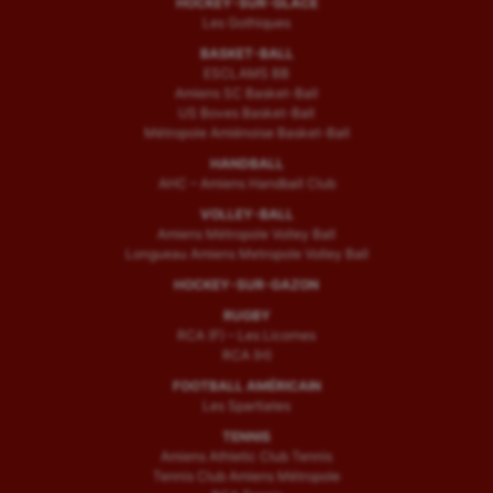
HOCKEY-SUR-GLACE
Les Gothiques
BASKET-BALL
ESCLAMS BB
Amiens SC Basket-Ball
US Boves Basket-Ball
Métropole Amiénoise Basket-Ball
HANDBALL
AHC – Amiens Handball Club
VOLLEY-BALL
Amiens Métropole Volley Ball
Longueau Amiens Metropole Volley Ball
HOCKEY-SUR-GAZON
RUGBY
RCA (F) – Les Licornes
RCA (H)
FOOTBALL AMÉRICAIN
Les Spartiates
TENNIS
Amiens Athletic Club Tennis
Tennis Club Amiens Métropole