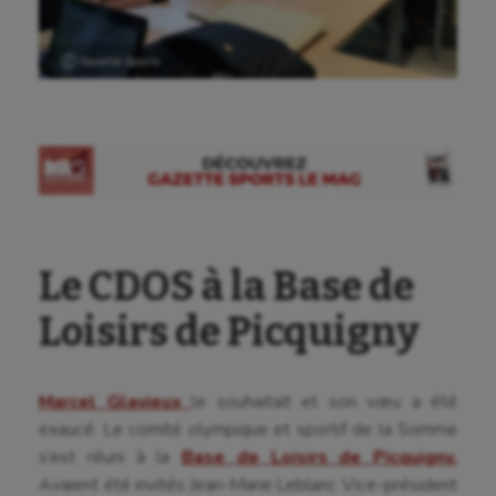
Ⓒ Gazette Sports
Le CDOS à la Base de
Loisirs de Picquigny
Marcel Glavieux
le souhaitait et son vœu a été
exaucé. Le comité olympique et sportif de la Somme
s’est réuni à la
Base de Loisirs de Picquigny.
Avaient été invités Jean-Marie Leblanc Vice-président