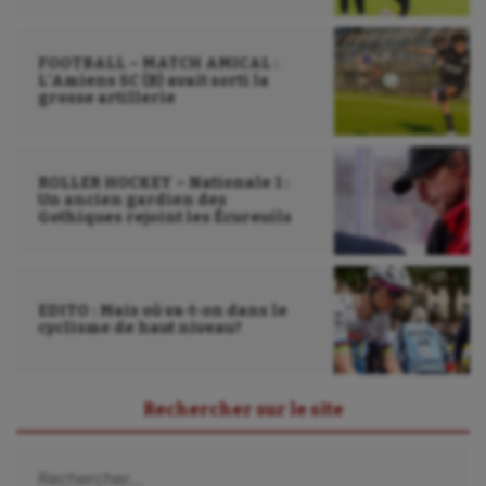
Tir
Tir à l'arc
FOOTBALL – MATCH AMICAL :
L’Amiens SC (B) avait sorti la
Triathlon
grosse artillerie
Ultimate frisbee
UNSS
ROLLER HOCKEY – Nationale 1 :
Un ancien gardien des
Gothiques rejoint les Écureuils
Voile
Wakeboard
Water-polo
EDITO : Mais où va-t-on dans le
cyclisme de haut niveau?
Rechercher sur le site
Rechercher :