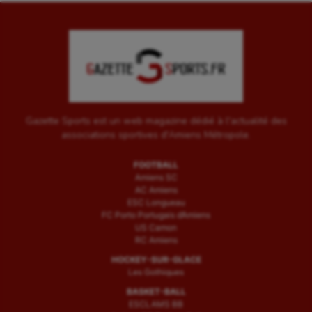
Tir à l'arc
Triathlon
Ultimate frisbee
UNSS
Voile
Gazette Sports est un web magazine dédié à l'actualité des
associations sportives d'Amiens Métropole.
Wakeboard
FOOTBALL
Water-polo
Amiens SC
AC Amiens
ESC Longueau
FC Porto Portugais d’Amiens
US Camon
RC Amiens
HOCKEY-SUR-GLACE
Les Gothiques
BASKET-BALL
ESCLAMS BB