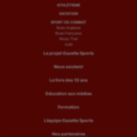
ATHLÉTISME
NATATION
SPORT DE COMBAT
Boxe Anglaise
Boxe Française
Muay Thaï
Judo
Le projet Gazette Sports
Nous soutenir
Le livre des 10 ans
Education aux médias
Formation
L’équipe Gazette Sports
Nos partenaires