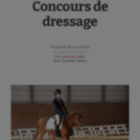
Concours de
dressage
Publié le
29 avril 2016
Modifié le
29/04/16
Par
Leandre Leber
Pour
Gazette Sports