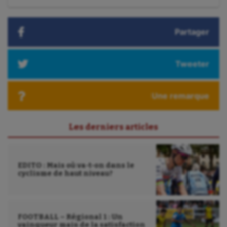
:
Korfbal
Partager
Longue paume
Moto
Tweeter
Natation
Natation artistique
Une remarque
Omnisports
Les derniers articles
Outdoor
Paddle
EDITO : Mais où va-t-on dans le
cyclisme de haut niveau?
Parkour
Patinage artistique
Pétanque
FOOTBALL – Régional 1 : Un
vainqueur mais de la satisfaction