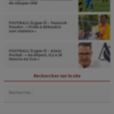
de chaque côté
Plongée
Randonnée / Marche
FOOTBALL (Ligue 3) – Yannick
Roller-derby
Pandor : « Prêts à défendre
nos couleurs »
Sarbacane
Sauvetage sportif
FOOTBALL (Ligue 3) – Alain
Sport adapté
Pochat : « Au départ, il y a 18
favoris en lice »
Sport handicap
Sport santé
Rechercher sur le site
Sport-entreprise
Rechercher :
Sport-santé
Tir