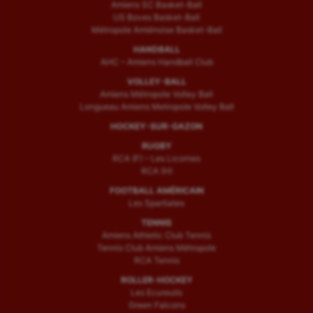
Amiens SC Basket-Ball
US Boves Basket-Ball
Métropole Amiénoise Basket-Ball
HANDBALL
AHC – Amiens Handball Club
VOLLEY-BALL
Amiens Métropole Volley Ball
Longueau Amiens Metropole Volley Ball
HOCKEY-SUR-GAZON
RUGBY
RCA (F) – Les Licornes
RCA (H)
FOOTBALL AMÉRICAIN
Les Spartiates
TENNIS
Amiens Athletic Club Tennis
Tennis Club Amiens Métropole
RCA Tennis
ROLLER-HOCKEY
Les Ecureuils
Green Falcons