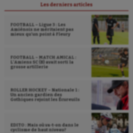
Les derniers articles
FOOTBALL – Ligue 3 : Les
Amiénois ne méritaient pas
mieux qu’un point à Fleury
FOOTBALL – MATCH AMICAL :
L’Amiens SC (B) avait sorti la
grosse artillerie
ROLLER HOCKEY – Nationale 1 :
Un ancien gardien des
Gothiques rejoint les Écureuils
EDITO : Mais où va-t-on dans le
cyclisme de haut niveau?