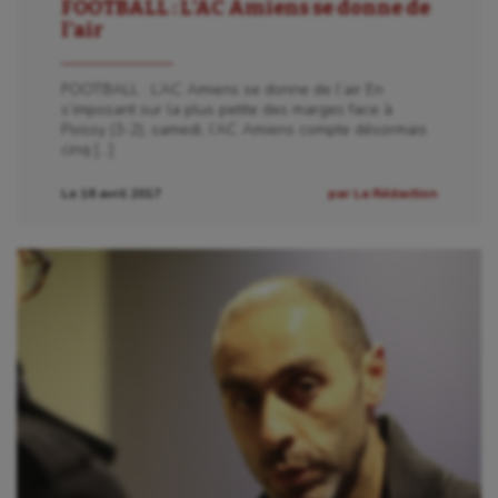
FOOTBALL : L’AC Amiens se donne de
Parkour
l’air
Patinage artistique
FOOTBALL : L’AC Amiens se donne de l’air En
s’imposant sur la plus petite des marges face à
Pétanque
Poissy (3-2), samedi, l’AC Amiens compte désormais
cinq […]
Plongée
Le 16 avril 2017
par La Rédaction
Randonnée / Marche
Roller-derby
Sarbacane
Sauvetage sportif
Sport adapté
Sport handicap
Sport santé