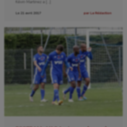
Kévin Martinez a […]
Hippisme
Le 21 avril 2017
par La Rédaction
Jeux Olympiques et Paralympiques
Kayak-polo
Korfbal
Longue paume
Moto
Natation
Natation artistique
Omnisports
Outdoor
Paddle