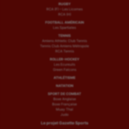
RUGBY
RCA (F) – Les Licornes
RCA (H)
FOOTBALL AMÉRICAIN
Les Spartiates
TENNIS
Amiens Athletic Club Tennis
Tennis Club Amiens Métropole
RCA Tennis
ROLLER-HOCKEY
Les Ecureuils
Green Falcons
ATHLÉTISME
NATATION
SPORT DE COMBAT
Boxe Anglaise
Boxe Française
Muay Thaï
Judo
Le projet Gazette Sports