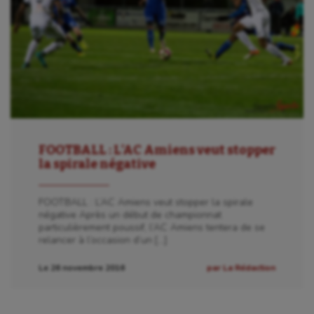
FOOTBALL : L’AC Amiens veut stopper
la spirale négative
FOOTBALL : L’AC Amiens veut stopper la spirale
négative Après un début de championnat
particulièrement poussif, l’AC Amiens tentera de se
relancer à l’occasion d’un […]
Le 26 novembre 2016
par La Rédaction