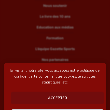
Nous soutenir
Le livre des 10 ans
Education aux médias
Formation
L’équipe Gazette Sports
Nos partenaires
En visitant notre site, vous acceptez notre politique de
Recrutement
confidentialité concernant les cookies, le suivi, les
Mentions légales
statistiques, etc.
Contactez-nous
ACCEPTER