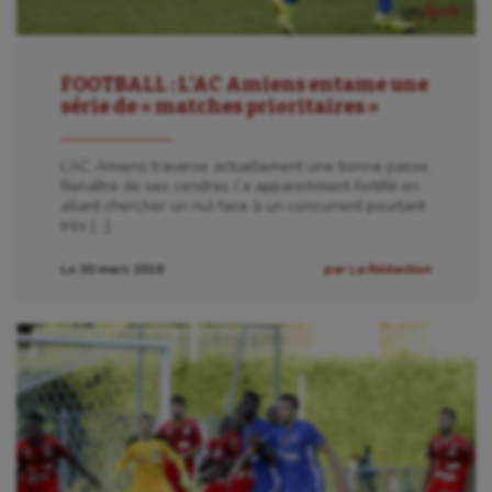
FOOTBALL : L’AC Amiens entame une
série de « matches prioritaires »
L’AC Amiens traverse actuellement une bonne passe.
Renaître de ses cendres l’a apparemment fortifié en
allant chercher un nul face à un concurrent pourtant
très […]
Le 30 mars 2018
par La Rédaction