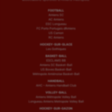
FOOTBALL
Amiens SC
AC Amiens
ESC Longueau
FC Porto Portugais d’Amiens
US Camon
RC Amiens
HOCKEY-SUR-GLACE
Les Gothiques
BASKET-BALL
ESCLAMS BB
Amiens SC Basket-Ball
US Boves Basket-Ball
Métropole Amiénoise Basket-Ball
HANDBALL
AHC – Amiens Handball Club
VOLLEY-BALL
Amiens Métropole Volley Ball
Longueau Amiens Metropole Volley Ball
HOCKEY-SUR-GAZON