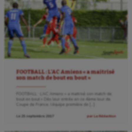
Ballon au poing
Baseball
Billard
Boules lyonnaises
Canoë-kayak
Cerf Volant
FOOTBALL : L’AC Amiens « a maitrisé
Cheerleading
son match de bout en bout »
Course à pied
FOOTBALL : L’AC Amiens « a maitrisé son match de
Crossfit
bout en bout » Dès leur entrée en ce 4ème tour de
Coupe de France, l’équipe première de […]
Cyclisme
Le 25 septembre 2017
par La Rédaction
Danse
Equitation