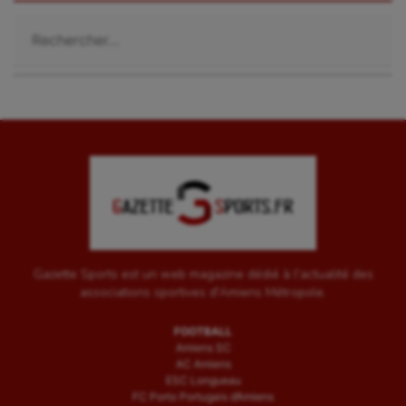
Rechercher :
Gazette Sports est un web magazine dédié à l'actualité des
associations sportives d'Amiens Métropole.
FOOTBALL
Amiens SC
AC Amiens
ESC Longueau
FC Porto Portugais d’Amiens