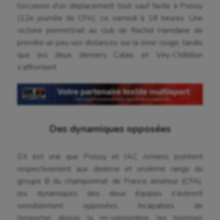
l’occasion d’un déplacement tout sauf facile à Poissy
(12e journée de CFA), ce samedi à 18 heures. Une
victoire permettrait au club de Rachid Hamdane de
prendre un peu ses distances sur la zone rouge, tandis
que les deux derniers Calais et Viry-Châtillon
s’affrontent.
Des dynamiques opposées
S’il est vrai que Poissy et l’AC Amiens pointent
respectivement aux dixième et onzième rangs du
groupe B du championnat de France amateur (CFA),
les dynamiques des deux équipes s’avèrent
Aéronautique
sensiblement opposées. Incapables de
l’emporter depuis la mi-septembre, les hommes