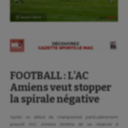
Ⓒ Gazette Sports
FOOTBALL : L’AC
Amiens veut stopper
la spirale négative
Après un début de championnat particulièrement
poussif, l’AC Amiens tentera de se relancer à