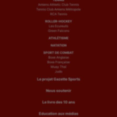
Amiens Athletic Club Tennis
Tennis Club Amiens Métropole
RCA Tennis
ROLLER-HOCKEY
Les Ecureuils
Green Falcons
ATHLÉTISME
NATATION
SPORT DE COMBAT
Boxe Anglaise
Boxe Française
Muay Thaï
Judo
Le projet Gazette Sports
Nous soutenir
Le livre des 10 ans
Education aux médias