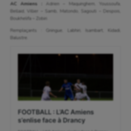
AC Amiens :
Adrien – Maquinghem, Youssoufa,
Gymnastique
Bellaid, Villier – Samb, Matondo, Sagouti – Despois,
Boukhelifa – Zobiri.
Gymnastique rythmique
Remplaçants : Gningue, Labhiri, Isambart, Kidadi,
Haltérophilie
Balustre.
Handisport
Hippisme
Jeux Olympiques et Paralympiques
Kayak-polo
Korfbal
Longue paume
Moto
Natation