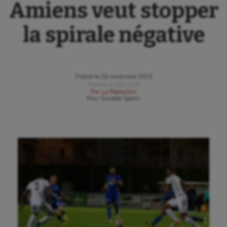
Amiens veut stopper
la spirale négative
Publié le
26 novembre 2016
Modifié le
26/11/16
Par
La Rédaction
Pour
Gazette Sports