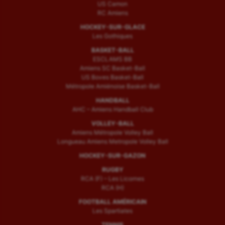
US Camon
RC Amiens
HOCKEY-SUR-GLACE
Les Gothiques
BASKET-BALL
ESCLAMS BB
Amiens SC Basket-Ball
US Boves Basket-Ball
Métropole Amiénoise Basket-Ball
HANDBALL
AHC – Amiens Handball Club
VOLLEY-BALL
Amiens Métropole Volley Ball
Longueau Amiens Metropole Volley Ball
HOCKEY-SUR-GAZON
RUGBY
RCA (F) – Les Licornes
RCA (H)
FOOTBALL AMÉRICAIN
Les Spartiates
TENNIS