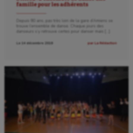
famille pour les adhérents
Depuis 80 ans, pas très loin de la gare d’Amiens se
trouve l’ensemble de danse. Chaque jours des
danseurs s’y retrouve certes pour danser mais […]
Le 14 décembre 2018
par La Rédaction
Aéronautique