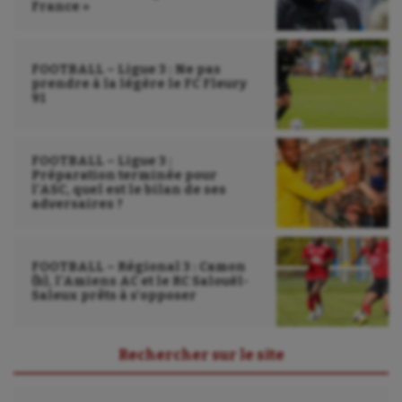
France »
Voile
Wakeboard
FOOTBALL – Ligue 3 : Ne pas
Water-polo
prendre à la légère le FC Fleury
91
FOOTBALL – Ligue 3 :
Préparation terminée pour
l’ASC, quel est le bilan de ses
adversaires ?
FOOTBALL – Régional 3 : Camon
(b), l’Amiens AC et le RC Salouël-
Saleux prêts à s’opposer
Rechercher sur le site
Rechercher :