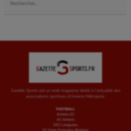
Gazette Sports est un web magazine dédié à l'actualité des
associations sportives d'Amiens Métropole.
FOOTBALL
Amiens SC
AC Amiens
ESC Longueau
FC Porto Portugais d’Amiens