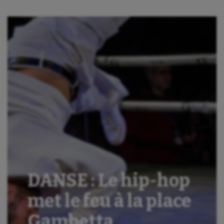
DANSE : Le hip-hop
met le feu à la place
Gambetta