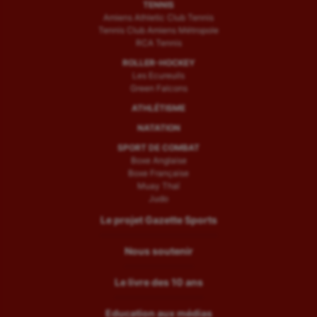
TENNIS
Amiens Athletic Club Tennis
Tennis Club Amiens Métropole
RCA Tennis
ROLLER-HOCKEY
Les Ecureuils
Green Falcons
ATHLÉTISME
NATATION
SPORT DE COMBAT
Boxe Anglaise
Boxe Française
Muay Thaï
Judo
Le projet Gazette Sports
Nous soutenir
Le livre des 10 ans
Education aux médias