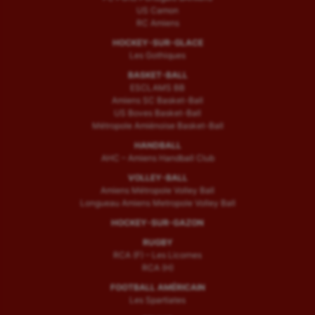
US Camon
RC Amiens
HOCKEY-SUR-GLACE
Les Gothiques
BASKET-BALL
ESCLAMS BB
Amiens SC Basket-Ball
US Boves Basket-Ball
Métropole Amiénoise Basket-Ball
HANDBALL
AHC – Amiens Handball Club
VOLLEY-BALL
Amiens Métropole Volley Ball
Longueau Amiens Metropole Volley Ball
HOCKEY-SUR-GAZON
RUGBY
RCA (F) – Les Licornes
RCA (H)
FOOTBALL AMÉRICAIN
Les Spartiates