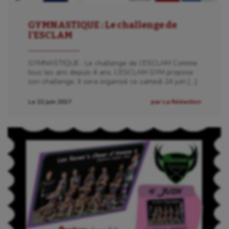
Natation artistique
GYMNASTIQUE : Le challenge de
l’ESCLAM
Omnisports
Outdoor
GYMNASTIQUE : Le challenge de l’ESCLAM Comme
tous les ans depuis 4 ans, L’ESCLAM GYM propose
Paddle
son challenge. Il sera organisé ce samedi 24 juin […]
Parkour
Le 22 juin 2017
par La Rédaction
Patinage artistique
Pétanque
Plongée
Randonnée / Marche
Roller-derby
Sarbacane