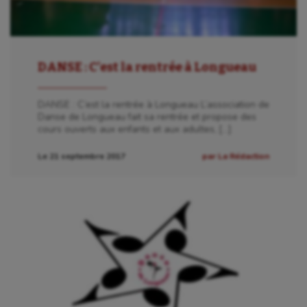
Athlétisme
Auto
Aviron
DANSE : C’est la rentrée à Longueau
Balle à la main
DANSE : C’est la rentrée à Longueau L’association de
Danse de Longueau fait sa rentrée et propose des
Ballon au poing
cours ouverts aux enfants et aux adultes, […]
Baseball
Le 21 septembre 2017
par La Rédaction
Billard
Boules lyonnaises
Canoë-kayak
Cerf Volant
Cheerleading