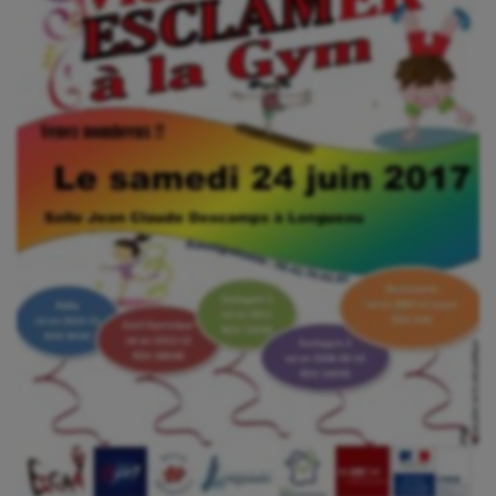
Gymnastique
Gymnastique rythmique
Haltérophilie
Handisport
Hippisme
Jeux Olympiques et Paralympiques
Kayak-polo
Korfbal
Longue paume
Moto
Natation