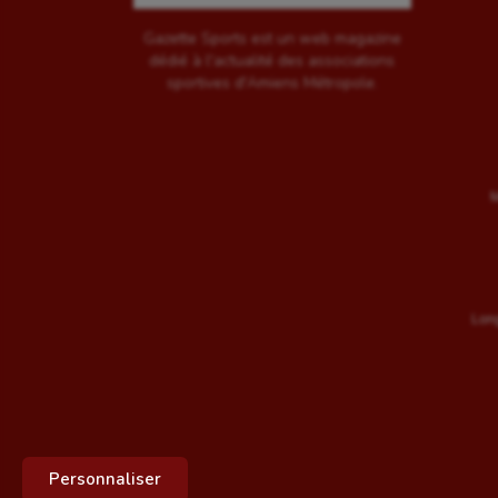
Gazette Sports est un web magazine
dédié à l'actualité des associations
sportives d'Amiens Métropole.
M
Long
Personnaliser