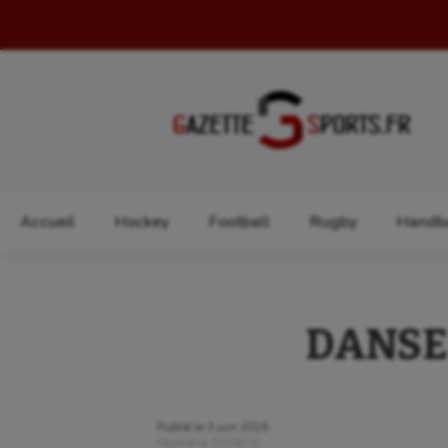
Rechercher :
Accueil
Hockey
Football
Rugby
Handba
DANSE :
Publié le
3 juin 2016
Modifié le
03/06/16