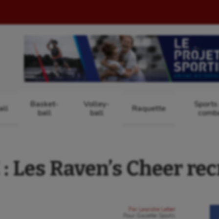
Basket-
Volley-
Sports
ll
Raquette
ball
ball
comb
 Les Raven’s Cheer rec
Par
Leandre Leber
Pour
Gazette Sports