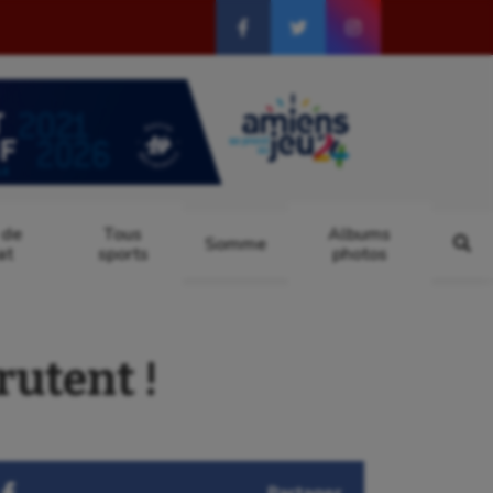
 de
Tous
Albums
Somme
at
sports
photos
rutent !