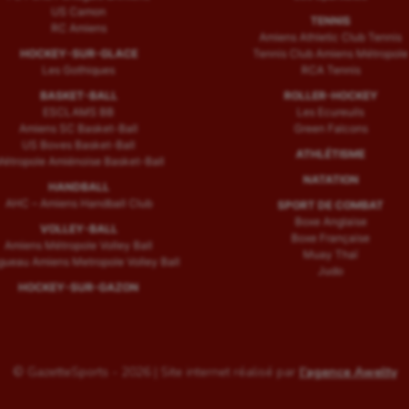
US Camon
TENNIS
RC Amiens
Amiens Athletic Club Tennis
HOCKEY-SUR-GLACE
Tennis Club Amiens Métropole
Les Gothiques
RCA Tennis
BASKET-BALL
ROLLER-HOCKEY
ESCLAMS BB
Les Ecureuils
Amiens SC Basket-Ball
Green Falcons
US Boves Basket-Ball
ATHLÉTISME
étropole Amiénoise Basket-Ball
NATATION
HANDBALL
AHC – Amiens Handball Club
SPORT DE COMBAT
Boxe Anglaise
VOLLEY-BALL
Boxe Française
Amiens Métropole Volley Ball
Muay Thaï
ueau Amiens Metropole Volley Ball
Judo
HOCKEY-SUR-GAZON
© GazetteSports - 2026 | Site internet réalisé par
l'agence Awelty