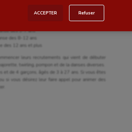
ball américain
Omnisports
ACCEPTER
Refuser
al
Outdoor
rogramme :
Paddle
Danse des 3-7 ans
astique
Parkour
anse des 8-12 ans
e des 12 ans et plus
astique rythmique
Patinage artistique
ommencer leurs recrutements qui vient de débuter
rophilie
Pétanque
majorette, twirling, pompon et de la danses diverses.
s et de 4 garçons, âgés de 3 à 27 ans. Si vous êtes
isport
Plongée
 ou si vous désirez leur faire appel pour animer des
isme
Randonnée / Marche
er.
 Olympiques et Paralympiques
Roller-derby