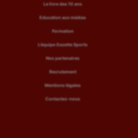
Le livre des 10 ans
Education aux médias
Formation
L’équipe Gazette Sports
Nos partenaires
Recrutement
Mentions légales
Contactez-nous