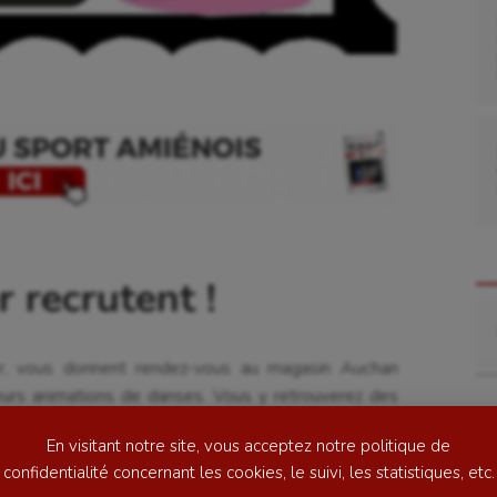
se
Kayak-polo
tation
Korfbal
 recrutent !
Re
lade
Longue paume
er, vous donnent rendez-vous au magasin Auchan
ime
Moto
eurs animations de danses. Vous y retrouverez des
ess
Natation
si que des défilés.
En visitant notre site, vous acceptez notre politique de
football
Natation artistique
confidentialité concernant les cookies, le suivi, les statistiques, etc.