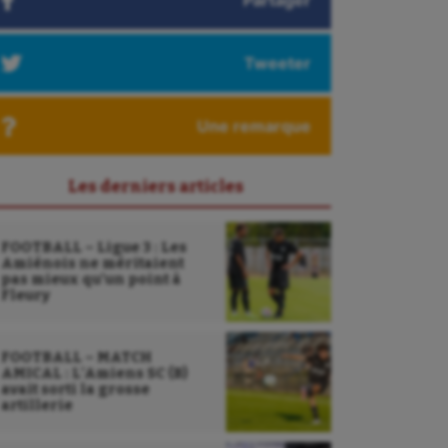
Partager
Tweeter
Une remarque
Les derniers articles
FOOTBALL – Ligue 3 : Les
Amiénois ne méritaient
pas mieux qu’un point à
Fleury
FOOTBALL – MATCH
AMICAL : L’Amiens SC (B)
avait sorti la grosse
artillerie