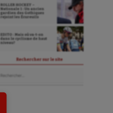
ROLLER HOCKEY –
Nationale 1 : Un ancien
gardien des Gothiques
rejoint les Écureuils
EDITO : Mais où va-t-on
dans le cyclisme de haut
niveau?
Sarbacane
Rechercher sur le site
Sauvetage sportif
chercher :
Sport adapté
Sport handicap
Sport santé
Sport-entreprise