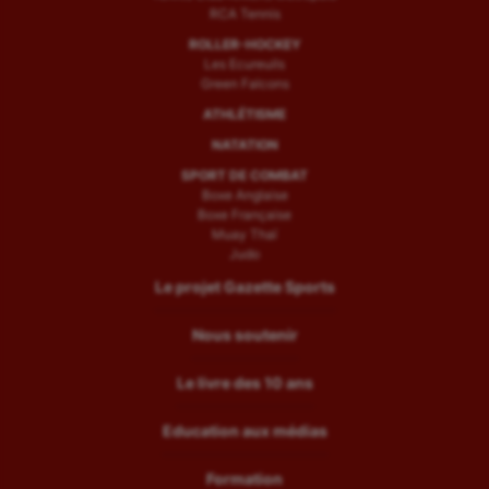
RCA Tennis
ROLLER-HOCKEY
Les Ecureuils
Green Falcons
ATHLÉTISME
NATATION
SPORT DE COMBAT
Boxe Anglaise
Boxe Française
Muay Thaï
Judo
Le projet Gazette Sports
Nous soutenir
Le livre des 10 ans
Education aux médias
Formation