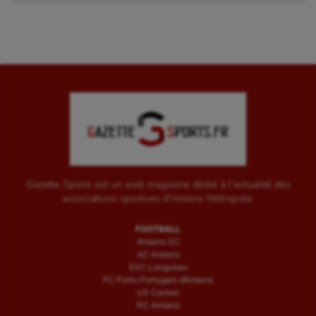
Pétanque
Plongée
Randonnée / Marche
Roller-derby
Sarbacane
Sauvetage sportif
Sport adapté
Gazette Sports est un web magazine dédié à l'actualité des
associations sportives d'Amiens Métropole.
Sport handicap
FOOTBALL
Sport santé
Amiens SC
AC Amiens
Sport-entreprise
ESC Longueau
FC Porto Portugais d’Amiens
US Camon
Sport-santé
RC Amiens