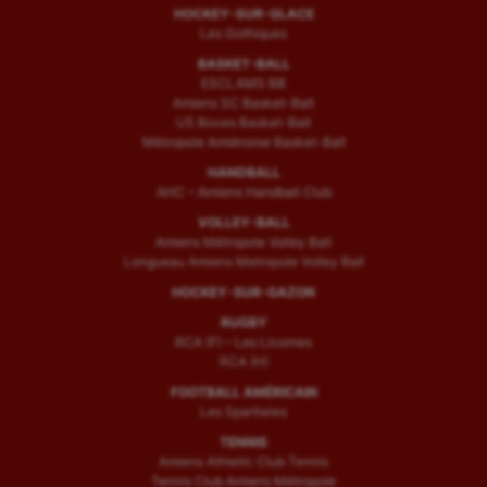
Tir
HOCKEY-SUR-GLACE
Les Gothiques
Tir à l'arc
BASKET-BALL
ESCLAMS BB
Triathlon
Amiens SC Basket-Ball
US Boves Basket-Ball
Ultimate frisbee
Métropole Amiénoise Basket-Ball
HANDBALL
UNSS
AHC – Amiens Handball Club
VOLLEY-BALL
Voile
Amiens Métropole Volley Ball
Longueau Amiens Metropole Volley Ball
Wakeboard
HOCKEY-SUR-GAZON
Water-polo
RUGBY
RCA (F) – Les Licornes
RCA (H)
FOOTBALL AMÉRICAIN
Les Spartiates
TENNIS
Amiens Athletic Club Tennis
Tennis Club Amiens Métropole