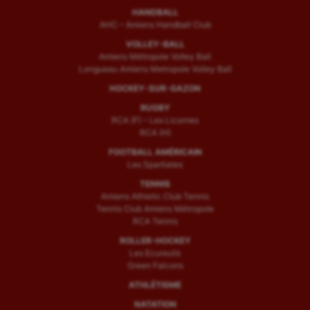
Sport handicap
HANDBALL
AHC – Amiens Handball Club
Sport santé
VOLLEY-BALL
Amiens Métropole Volley Ball
Sport-entreprise
Longueau Amiens Metropole Volley Ball
Sport-santé
HOCKEY-SUR-GAZON
RUGBY
Tir
RCA (F) – Les Licornes
RCA (H)
Tir à l'arc
FOOTBALL AMÉRICAIN
Les Spartiates
Triathlon
TENNIS
Ultimate frisbee
Amiens Athletic Club Tennis
Tennis Club Amiens Métropole
RCA Tennis
UNSS
ROLLER-HOCKEY
Voile
Les Ecureuils
Green Falcons
Wakeboard
ATHLÉTISME
NATATION
Water-polo