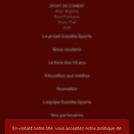
SPORT DE COMBAT
Boxe Anglaise
Boxe Française
Muay Thaï
Judo
Le projet Gazette Sports
Nous soutenir
Le livre des 10 ans
Education aux médias
Formation
L’équipe Gazette Sports
Nos partenaires
En visitant notre site, vous acceptez notre politique de
Recrutement