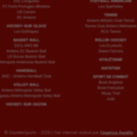
ESC Longueau
FOOTBALL AMÉRICAIN
FC Porto Portugais d’Amiens
Les Spartiates
US Camon
TENNIS
RC Amiens
Amiens Athletic Club Tennis
HOCKEY-SUR-GLACE
Tennis Club Amiens Métropole
Les Gothiques
RCA Tennis
BASKET-BALL
ROLLER-HOCKEY
ESCLAMS BB
Les Ecureuils
Amiens SC Basket-Ball
Green Falcons
US Boves Basket-Ball
ATHLÉTISME
étropole Amiénoise Basket-Ball
NATATION
HANDBALL
AHC – Amiens Handball Club
SPORT DE COMBAT
Boxe Anglaise
VOLLEY-BALL
Boxe Française
Amiens Métropole Volley Ball
Muay Thaï
ueau Amiens Metropole Volley Ball
Judo
HOCKEY-SUR-GAZON
© GazetteSports - 2026 | Site internet réalisé par
l'agence Awelty