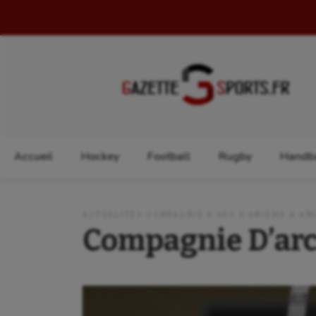
Rechercher :
Accueil
Hockey
Football
Rugby
Handba
ACTUALITÉS COMPAGNIE D’ARC D’AMIENS À AM
Compagnie D’ar