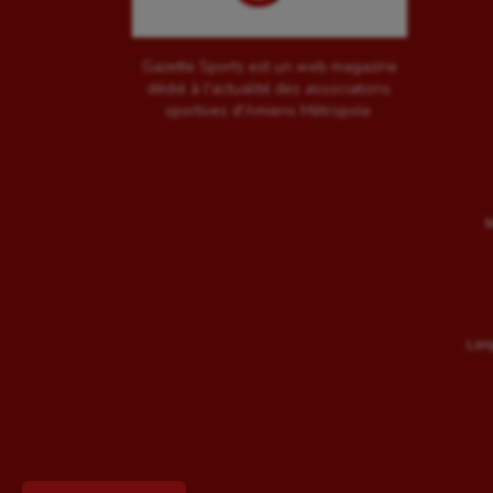
Gazette Sports est un web magazine
dédié à l'actualité des associations
sportives d'Amiens Métropole.
M
Long