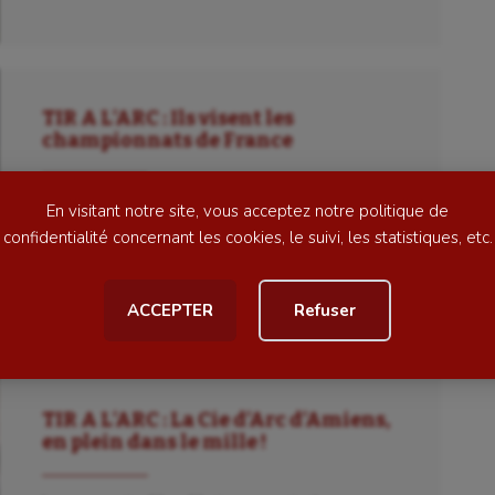
se
Kayak-polo
tation
Korfbal
lade
Longue paume
TIR A L’ARC : Ils visent les
ime
Moto
championnats de France
ess
Natation
Samedi 8 et dimanche 9 décembre s’est tenu la
En visitant notre site, vous acceptez notre politique de
concours en salle de tir à l’arc. Pendant 2 jours,
football
Natation artistique
confidentialité concernant les cookies, le suivi, les statistiques, etc.
les archers se sont concentrés pour […]
ball américain
Omnisports
Le 13 décembre 2018
par La Rédaction
ACCEPTER
Refuser
al
Outdoor
Paddle
astique
Parkour
TIR A L’ARC : La Cie d’Arc d’Amiens,
en plein dans le mille !
astique rythmique
Patinage artistique
rophilie
Pétanque