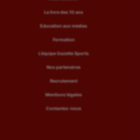
Le livre des 10 ans
Education aux médias
Formation
L’équipe Gazette Sports
Nos partenaires
Recrutement
Mentions légales
Contactez-nous