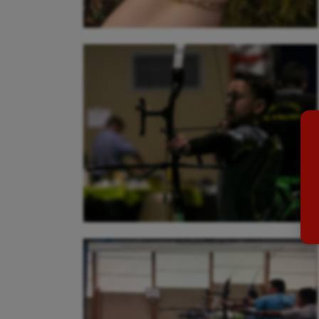
Aéronautique
Dan
Athlétisme
Equi
Auto
Esca
Aviron
Escr
Balle à la main
Fitn
Ballon au poing
Flag 
Baseball
Foot
Billard
Futs
Boules lyonnaises
Golf
Canoë-kayak
Gymn
Cerf Volant
Gymn
Cheerleading
Halté