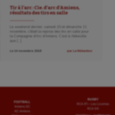
Tir à l’arc : Cie. d’arc d’Amiens,
résultats des tirs en salle
Le weekend dernier, samedi 10 et dimanche 11
novembre, c’était la reprise des tirs en salle pour
la Compagnie d’Arc d’Amiens. C’est à Abbeville
que […]
Le 14 novembre 2018
par La Rédaction
RUGBY
FOOTBALL
RCA (F) – Les Licornes
Amiens SC
RCA (H)
AC Amiens