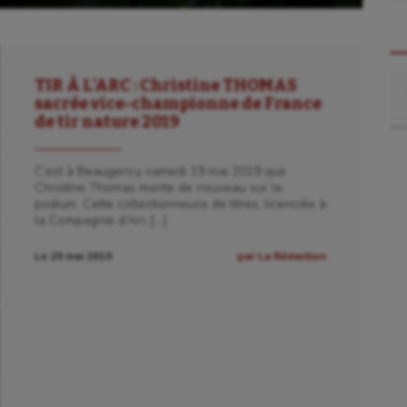
Re
TIR À L’ARC : Christine THOMAS
sacrée vice-championne de France
de tir nature 2019
C’est à Beaugency samedi 19 mai 2019 que
Christine Thomas monte de nouveau sur le
podium. Cette collectionneuse de titres, licenciée à
la Compagnie d’Arc […]
Le 29 mai 2019
par La Rédaction