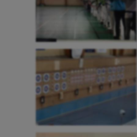
Course à pied
Hand
Crossfit
Hipp
Cyclisme
Jeux