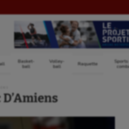
Basket-
Volley-
Sports
ll
Raquette
ball
ball
comb
IENS
c D’Amiens