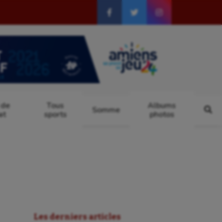
 de
Tous
Albums
Somme
at
sports
photos
Les derniers articles