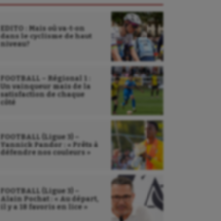
EDITO : Mais où va-t-on
dans le cyclisme de haut
niveau?
FOOTBALL – Régional 1 :
Un vainqueur mais de la
satisfaction de chaque
côté
FOOTBALL (Ligue 3) –
Yannick Pandor : « Prêts à
défendre nos couleurs »
FOOTBALL (Ligue 3) –
Alain Pochat : « Au départ,
il y a 18 favoris en lice »