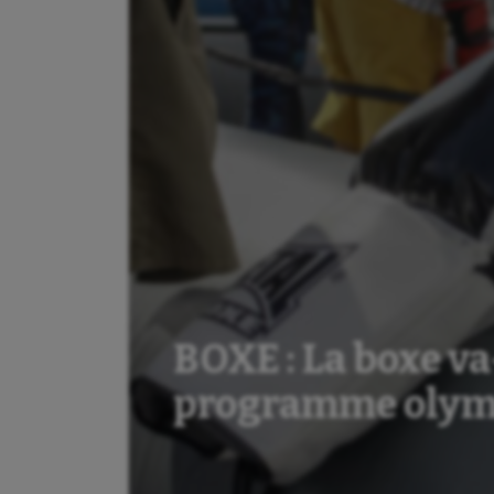
BOXE : La boxe va
programme olym