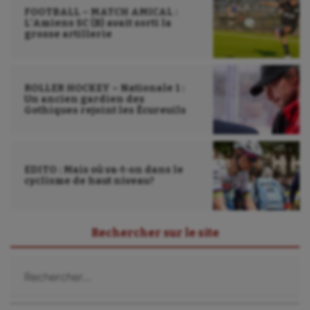
Wakeboard
FOOTBALL – MATCH AMICAL :
L’Amiens SC (B) avait sorti la
Water-polo
grosse artillerie
ROLLER HOCKEY – Nationale 1 :
Un ancien gardien des
Gothiques rejoint les Écureuils
EDITO : Mais où va-t-on dans le
cyclisme de haut niveau?
Rechercher sur le site
Rechercher :