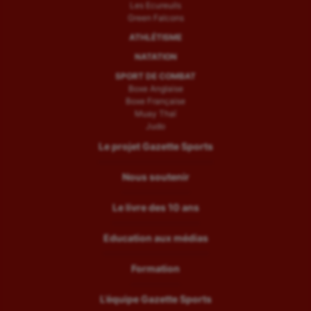
Les Ecureuils
Green Falcons
ATHLÉTISME
NATATION
SPORT DE COMBAT
Boxe Anglaise
Boxe Française
Muay Thaï
Judo
Le projet Gazette Sports
Nous soutenir
Le livre des 10 ans
Education aux médias
Formation
L’équipe Gazette Sports