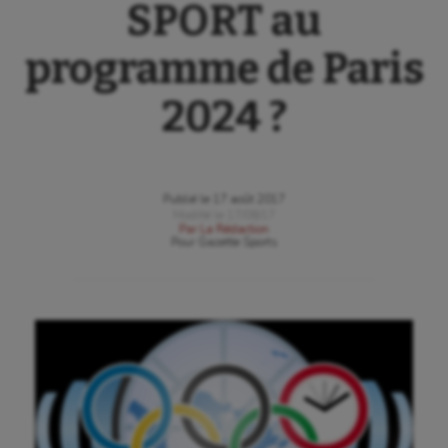
SPORT au
programme de Paris
2024 ?
Publié le
17 août 2017
Modifié le
17/08/17
Par
La Rédaction
Pour
Gazette Sports