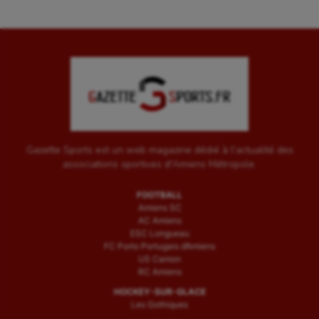
Gazette Sports est un web magazine dédié à l'actualité des
associations sportives d'Amiens Métropole.
FOOTBALL
Amiens SC
AC Amiens
ESC Longueau
FC Porto Portugais d’Amiens
US Camon
RC Amiens
HOCKEY-SUR-GLACE
Les Gothiques