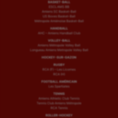
BASKET-BALL
ESCLAMS BB
Amiens SC Basket-Ball
US Boves Basket-Ball
Métropole Amiénoise Basket-Ball
HANDBALL
AHC – Amiens Handball Club
VOLLEY-BALL
Amiens Métropole Volley Ball
Longueau Amiens Metropole Volley Ball
HOCKEY-SUR-GAZON
RUGBY
RCA (F) – Les Licornes
RCA (H)
FOOTBALL AMÉRICAIN
Les Spartiates
TENNIS
Amiens Athletic Club Tennis
Tennis Club Amiens Métropole
RCA Tennis
ROLLER-HOCKEY