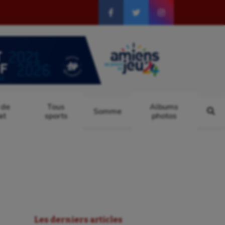
 de
Tous
Albums
Somme
at
sports
photos
Les derniers articles