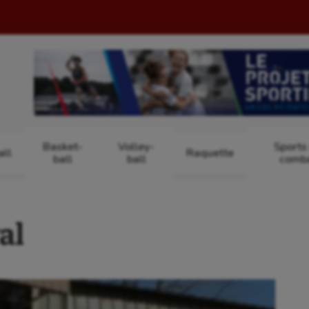
Basket-
Volley-
Sports
ll
Raquette
ball
ball
comb
al