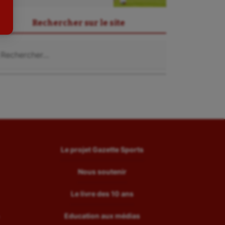
Tir
Rechercher sur le site
Tir à l'arc
chercher :
Triathlon
Ultimate frisbee
UNSS
Voile
Wakeboard
Water-polo
Le projet Gazette Sports
Nous soutenir
Le livre des 10 ans
Education aux médias