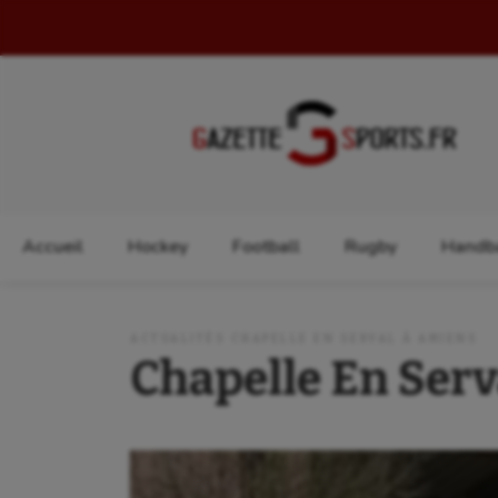
Rechercher :
Accueil
Hockey
Football
Rugby
Handba
ACTUALITÉS CHAPELLE EN SERVAL À AMIENS
Chapelle En Serv