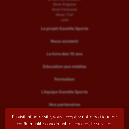
Boxe Anglaise
Boxe Française
Muay Thaï
Judo
Le projet Gazette Sports
Nous soutenir
Le livre des 10 ans
Education aux médias
Formation
L’équipe Gazette Sports
Nos partenaires
En visitant notre site, vous acceptez notre politique de
Recrutement
confidentialité concernant les cookies, le suivi, les