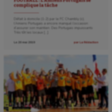
FOOTBALL : L’Amiens Portugais se
complique la tâche
Défait à domicile (1-2) par le FC Chambly (c),
l’Amiens Portugais a encore manqué l’occasion
d’assurer son maintien. Des Portugais impuissants
Très tôt les locaux […]
Le 20 mai 2019
par La Rédaction