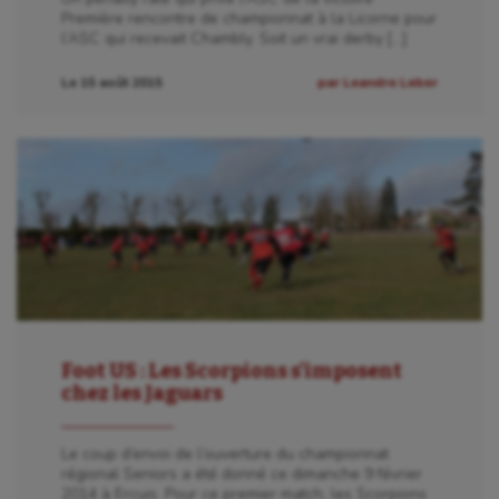
Première rencontre de championnat à la Licorne pour
l’ASC qui recevait Chambly. Soit un vrai derby […]
Le 15 août 2015
par Leandre Leber
Foot US : Les Scorpions s’imposent
chez les Jaguars
Le coup d’envoi de l’ouverture du championnat
régional Seniors a été donné ce dimanche 9 février
2014 à Ercuis. Pour ce premier match, les Scorpions