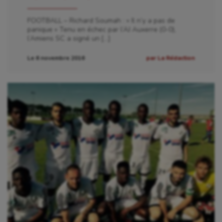
Haltérophilie
FOOTBALL – Richard Soumah : « Il n’y a pas de
Handisport
panique » Tenu en échec par l’AJ Auxerre (0-0),
l’Amiens SC a signé un […]
Hippisme
Le 6 novembre 2016
par La Rédaction
Jeux Olympiques et Paralympiques
Kayak-polo
Korfbal
Longue paume
Moto
Natation
Natation artistique
Omnisports