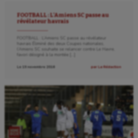
FOOTBALL : L’Amiens SC passe au
révélateur havrais
FOOTBALL : L’Amiens SC passe au révélateur
havrais Éliminé des deux Coupes nationales,
l’Amiens SC souhaite se relancer contre Le Havre,
favori désigné à la montée […]
Le 19 novembre 2016
par La Rédaction