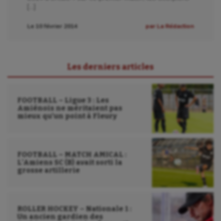
[…]
Le 10 février 2014
par La Rédaction
Les derniers articles
FOOTBALL – Ligue 3 : Les
Amiénois ne méritaient pas
mieux qu’un point à Fleury
FOOTBALL – MATCH AMICAL :
L’Amiens SC (B) avait sorti la
grosse artillerie
ROLLER HOCKEY – Nationale 1 :
Un ancien gardien des