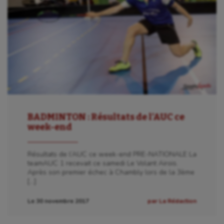
BADMINTON : Résultats de l’AUC ce
week-end
Résultats de l’AUC ce week-end PRE-NATIONALE La
teamAUC 1 recevait ce samedi Le Volant Airois.
Après son premier échec à Chambly lors de la 3ème
[…]
Le 30 novembre 2017
par La Rédaction