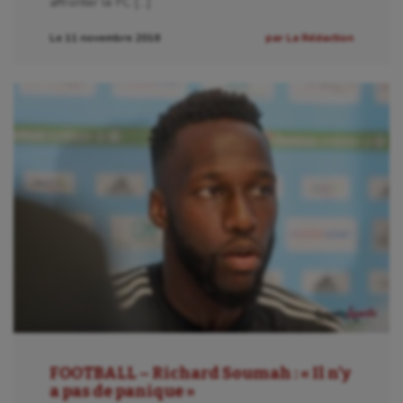
affronter le FC […]
Danse
Le 11 novembre 2016
par La Rédaction
Equitation
Escalade
Escrime
Fitness
Flag football
Football américain
Futsal
Golf
Gymnastique
FOOTBALL – Richard Soumah : « Il n’y
Gymnastique rythmique
a pas de panique »