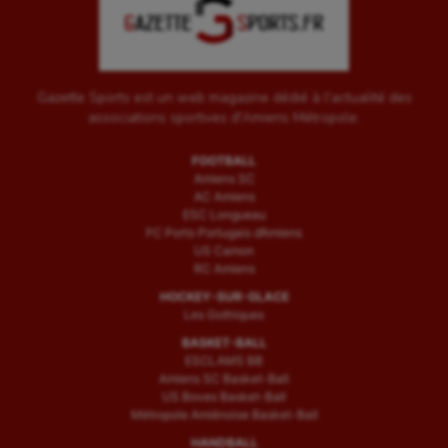
Gazette Sports est un web magazine dédié à l'actualité des
associations sportives d'Amiens Métropole.
FOOTBALL
Amiens SC
AC Amiens
ESC Longueau
FC Porto Portugais d’Amiens
US Camon
RC Amiens
HOCKEY-SUR-GLACE
Les Gothiques
BASKET-BALL
ESCLAMS BB
Amiens SC Basket-Ball
US Boves Basket-Ball
Métropole Amiénoise Basket-Ball
HANDBALL