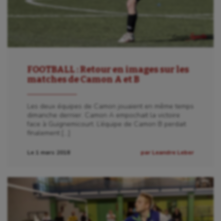
FOOTBALL : Retour en images sur les
matches de Camon A et B
Les deux équipes de Camon jouaient en même temps
dimanche dernier. Camon A empochait la victoire
face à Guignemicourt. L’équipe de Camon B perdait
finalement […]
Le 1 mars 2018
par Leandre Leber