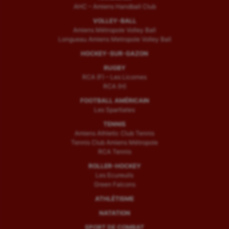
AHC – Amiens Handball Club
VOLLEY-BALL
Amiens Métropole Volley Ball
Longueau Amiens Metropole Volley Ball
HOCKEY-SUR-GAZON
RUGBY
RCA (F) – Les Licornes
RCA (H)
FOOTBALL AMÉRICAIN
Les Spartiates
TENNIS
Amiens Athletic Club Tennis
Tennis Club Amiens Métropole
RCA Tennis
ROLLER-HOCKEY
Les Ecureuils
Green Falcons
ATHLÉTISME
NATATION
SPORT DE COMBAT