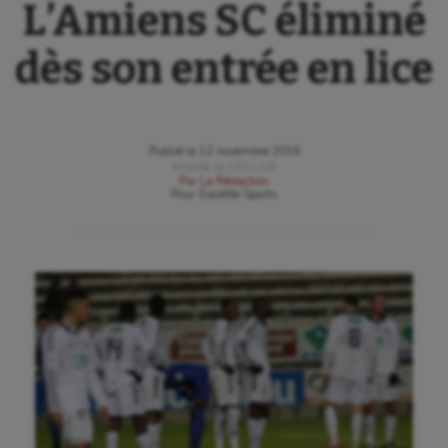
L’Amiens SC éliminé
dès son entrée en lice
Publié le
12 novembre 2016
Modifié le
13/11/16
Par
La Rédaction
Pour
Gazette Sports