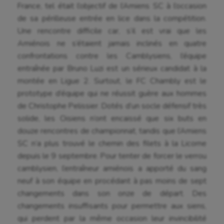
France, tel était l’objectif de l’Amiens SC à l’occasion
de sa périlleuse entrée en lice dans la compétition.
Une rencontre difficile car, s’il est vrai que les
Amiénois ne s’étaient jamais inclinés en quatre
confrontations contre les Camblysiens, l’équipe
entraînée par Bruno Luzi est un sérieux candidat à la
montée en Ligue 2. Surtout, le FC Chambly est le
prototype d’équipe qui ne réussit guère aux hommes
de Christophe Pelissier. Dotés d’un socle défensif très
solide, les Oisiens n’ont encaissé que six buts en
douze rencontres de championnat, tandis que l’Amiens
SC n’a plus trouvé le chemin des filets à la Licorne
depuis le 9 septembre. Pour tenter de forcer le verrou
camblysien, l’entraîneur amiénois a apporté du sang
neuf à son équipe en procédant à pas moins de sept
changements dans son onze de départ. Des
changements insuffisants pour permettre aux siens,
qui perdent par la même occasion leur invincibilité