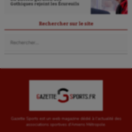
Gothiques rejoint les Écureuils
Rechercher sur le site
Rechercher :
Gazette Sports est un web magazine dédié à l'actualité des
associations sportives d'Amiens Métropole.