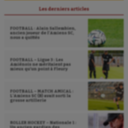
Les derniers articles
FOOTBALL : Alain Sallembien,
ancien joueur de l’Amiens SC,
nous a quittés
FOOTBALL – Ligue 3 : Les
Amiénois ne méritaient pas
mieux qu’un point à Fleury
FOOTBALL – MATCH AMICAL :
L’Amiens SC (B) avait sorti la
grosse artillerie
ROLLER HOCKEY – Nationale 1 :
Un ancien gardien des