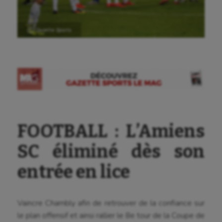
Ⓒ Gazette Sports
FOOTBALL : L’Amiens
SC éliminé dès son
entrée en lice
Vaincre Chambly afin de retrouver de la confiance sur
le plan offensif et ainsi rallier le 8e tour de la Coupe de