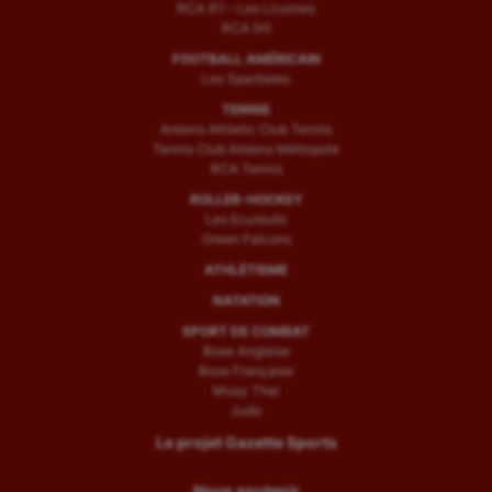
RCA (F) – Les Licornes
RCA (H)
FOOTBALL AMÉRICAIN
Les Spartiates
TENNIS
Amiens Athletic Club Tennis
Tennis Club Amiens Métropole
RCA Tennis
ROLLER-HOCKEY
Les Ecureuils
Green Falcons
ATHLÉTISME
NATATION
SPORT DE COMBAT
Boxe Anglaise
Boxe Française
Muay Thaï
Judo
Le projet Gazette Sports
Nous soutenir