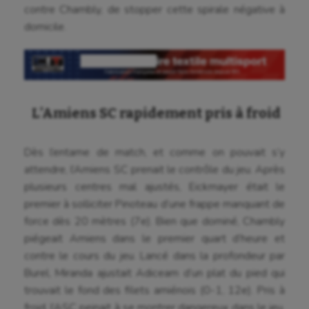
contre Chambly, de stopper cette spirale négative à
domicile.
L’Amiens SC rapidement pris à froid
Dès l’entame de match, et comme on pouvait s’y
attendre, l’Amiens SC prenait le contrôle du jeu. Après
plusieurs centres mal ajustés, Eickmayer était le
premier à solliciter Pinoteau d’une frappe manquant de
force dès 20 mètres (7e). Bien que dominé, Chambly
piégeait Amiens dans le premier quart d’heure et
contre le cours du jeu. Lancé dans la profondeur par
Burel, Miranda ajustait Adiceam d’un plat du pied qui
trouvait le fond des filets amiénois (0-1, 12e). Pris à
froid, l’ASC peinait à se montrer dangereux dans le jeu.