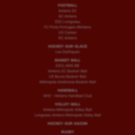
FOOTBALL
Amiens SC
AC Amiens
ESC Longueau
FC Porto Portugais d’Amiens
US Camon
RC Amiens
HOCKEY-SUR-GLACE
Les Gothiques
BASKET-BALL
ESCLAMS BB
Amiens SC Basket-Ball
US Boves Basket-Ball
Métropole Amiénoise Basket-Ball
HANDBALL
AHC – Amiens Handball Club
VOLLEY-BALL
Amiens Métropole Volley Ball
Longueau Amiens Metropole Volley Ball
HOCKEY-SUR-GAZON
RUGBY