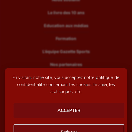
Le livre des 10 ans
Education aux médias
Formation
L’équipe Gazette Sports
Nos partenaires
En visitant notre site, vous acceptez notre politique de
Recrutement
confidentialité concernant les cookies, le suivi, les
Mentions légales
statistiques, etc.
Contactez-nous
ACCEPTER
© GazetteSports - 2026 | Site internet réalisé par
l'agence