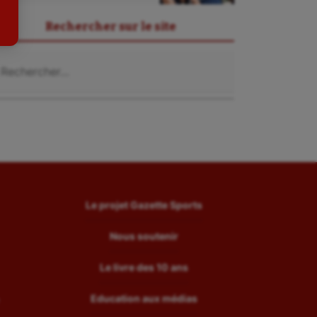
Tir
Rechercher sur le site
Tir à l'arc
chercher :
Triathlon
Ultimate frisbee
UNSS
Voile
Wakeboard
Water-polo
Le projet Gazette Sports
Nous soutenir
Le livre des 10 ans
Education aux médias