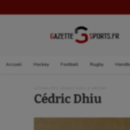
Rechercher :
Accueil
Hockey
Football
Rugby
Handba
ACTUALITÉS CÉDRIC DHIU À AMIENS
Cédric Dhiu