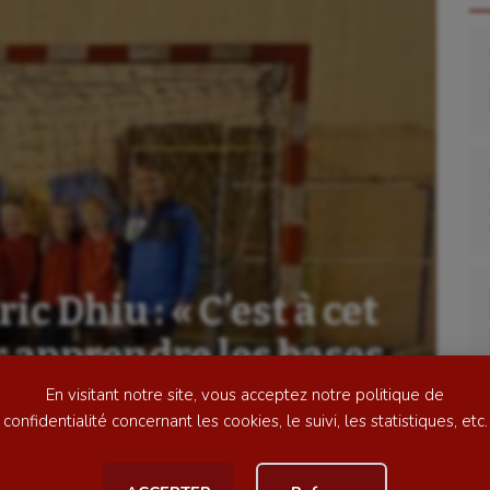
se
Kayak-polo
tation
Korfbal
lade
Longue paume
 Dhiu : « C’est à cet
ime
Moto
ur apprendre les bases
ess
Natation
En visitant notre site, vous acceptez notre politique de
football
Natation artistique
confidentialité concernant les cookies, le suivi, les statistiques, etc.
ball américain
Omnisports