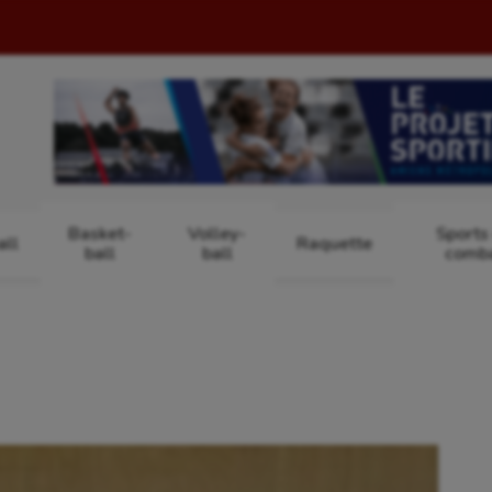
Basket-
Volley-
Sports
ll
Raquette
ball
ball
comb