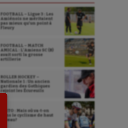
FOOTBALL – Ligue 3 : Les
Amiénois ne méritaient
pas mieux qu’un point à
Fleury
FOOTBALL – MATCH
Sarbacane
AMICAL : L’Amiens SC (B)
avait sorti la grosse
artillerie
Sauvetage sportif
Sport adapté
ROLLER HOCKEY –
Nationale 1 : Un ancien
Sport handicap
gardien des Gothiques
rejoint les Écureuils
Sport santé
Sport-entreprise
EDITO : Mais où va-t-on
dans le cyclisme de haut
Sport-santé
niveau?