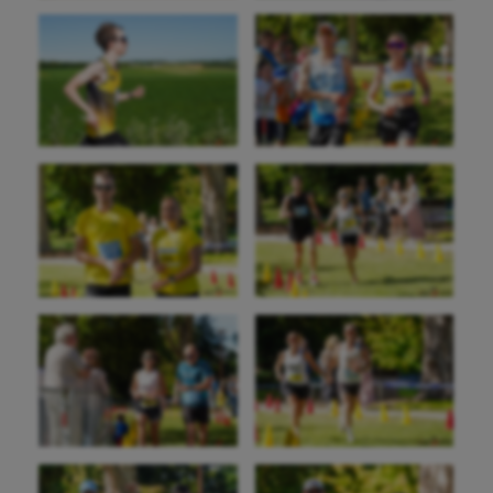
Athlétisme
Auto
Aviron
Balle à la main
Ballon au poing
Baseball
Billard
Boules lyonnaises
Canoë-kayak
Cerf Volant
Cheerleading