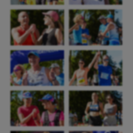
Natation artistique
Omnisports
Outdoor
Paddle
Parkour
Patinage artistique
Pétanque
Plongée
Randonnée / Marche
Roller-derby
Sarbacane