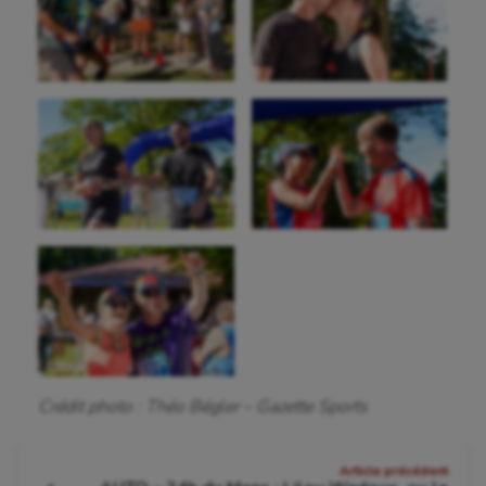
Voile
Wakeboard
Water-polo
Crédit photo : Théo Bégler – Gazette Sports
Navigation
Article précédent