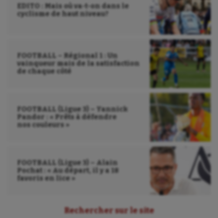
EDITO : Mais où va-t-on dans le
cyclisme de haut niveau?
FOOTBALL – Régional 1 : Un
vainqueur mais de la satisfaction
de chaque côté
FOOTBALL (Ligue 3) – Yannick
Pandor : « Prêts à défendre
nos couleurs »
FOOTBALL (Ligue 3) – Alain
Pochat : « Au départ, il y a 18
favoris en lice »
Rechercher sur le site