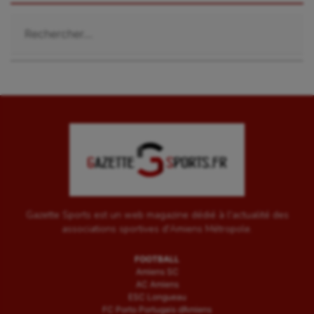
Rechercher :
Gazette Sports est un web magazine dédié à l'actualité des
associations sportives d'Amiens Métropole.
FOOTBALL
Amiens SC
AC Amiens
ESC Longueau
FC Porto Portugais d’Amiens