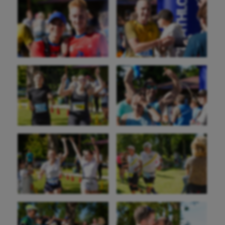
Sauvetage sportif
Sport adapté
Sport handicap
Sport santé
Sport-entreprise
Sport-santé
Tir
Tir à l'arc
Triathlon
Ultimate frisbee
UNSS