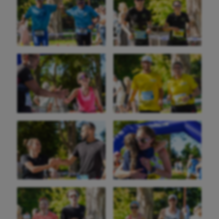
Course à pied
Crossfit
Cyclisme
Danse
Equitation
Escalade
Escrime
Fitness
Flag football
Football américain
Futsal
Golf