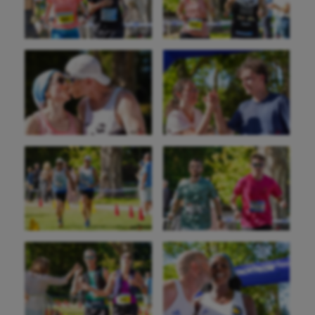
Gymnastique
Gymnastique rythmique
Haltérophilie
Handisport
Hippisme
Jeux Olympiques et Paralympiques
Kayak-polo
Korfbal
Longue paume
Moto
Natation