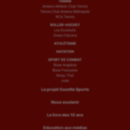
TENNIS
Amiens Athletic Club Tennis
Tennis Club Amiens Métropole
RCA Tennis
ROLLER-HOCKEY
Les Ecureuils
Green Falcons
ATHLÉTISME
NATATION
SPORT DE COMBAT
Boxe Anglaise
Boxe Française
Muay Thaï
Judo
Le projet Gazette Sports
Nous soutenir
Le livre des 10 ans
Education aux médias