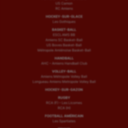
US Camon
RC Amiens
HOCKEY-SUR-GLACE
Les Gothiques
BASKET-BALL
ESCLAMS BB
Amiens SC Basket-Ball
US Boves Basket-Ball
Métropole Amiénoise Basket-Ball
HANDBALL
AHC – Amiens Handball Club
VOLLEY-BALL
Amiens Métropole Volley Ball
Longueau Amiens Metropole Volley Ball
HOCKEY-SUR-GAZON
RUGBY
RCA (F) – Les Licornes
RCA (H)
FOOTBALL AMÉRICAIN
Les Spartiates