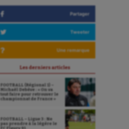
Partager
Tweeter
Une remarque
Les derniers articles
FOOTBALL (Régional 1) –
Michaël Debève : « On va
tout faire pour retrouver le
championnat de France »
FOOTBALL – Ligue 3 : Ne
pas prendre à la légère le
FC Fleury 91