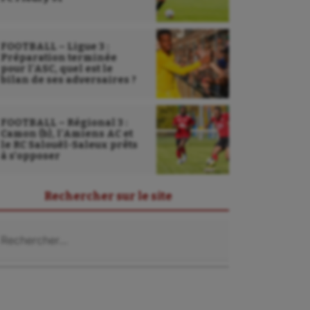
FOOTBALL – Ligue 3 :
Préparation terminée
pour l’ASC, quel est le
bilan de ses adversaires ?
FOOTBALL – Régional 3 :
Camon (b), l’Amiens AC et
le RC Salouël-Saleux prêts
à s’opposer
Rechercher sur le site
chercher :