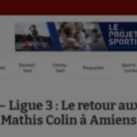
Basket-
Volley-
Sports
ll
Raquette
ball
ball
comb
Ligue 3 : Le retour au
Mathis Colin à Amiens