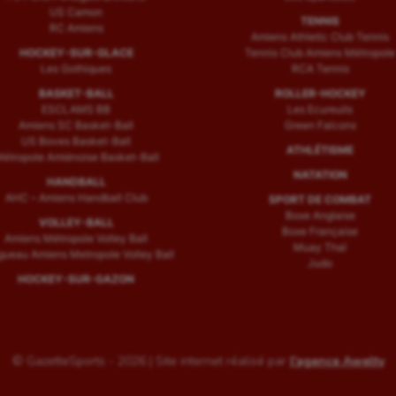
US Camon
TENNIS
RC Amiens
Amiens Athletic Club Tennis
HOCKEY-SUR-GLACE
Tennis Club Amiens Métropole
Les Gothiques
RCA Tennis
BASKET-BALL
ROLLER-HOCKEY
ESCLAMS BB
Les Ecureuils
Amiens SC Basket-Ball
Green Falcons
US Boves Basket-Ball
ATHLÉTISME
étropole Amiénoise Basket-Ball
NATATION
HANDBALL
AHC – Amiens Handball Club
SPORT DE COMBAT
Boxe Anglaise
VOLLEY-BALL
Boxe Française
Amiens Métropole Volley Ball
Muay Thaï
ueau Amiens Metropole Volley Ball
Judo
HOCKEY-SUR-GAZON
© GazetteSports - 2026 | Site internet réalisé par
l'agence Awelty