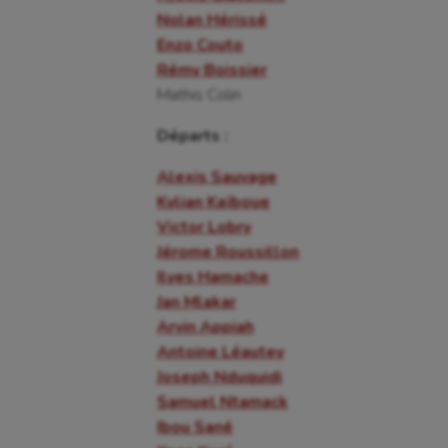
Nolan Hérissé
Enzo Couto
Rémy Boissier
Mathis Colin
Départs :
Alexis Sauvage
Kylian Kaïboue
Victor Lobry
Jérome Roussillon
Ilyes Hamache
Jan Mlakar
Arvin Appiah
Antoine Léautey
Joseph Nduquidi
Samuel Ntamack
Ibou Sané