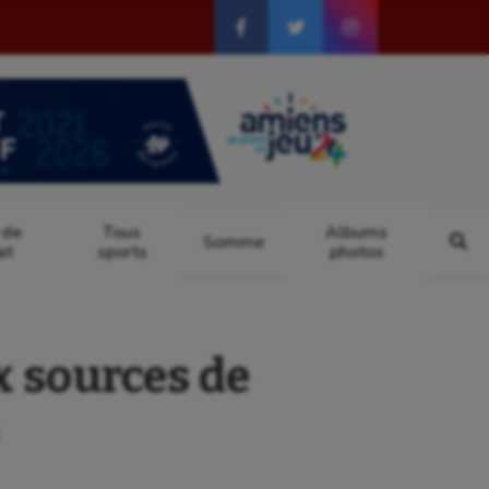
 de
Tous
Albums
Somme
at
sports
photos
x sources de