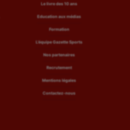
Le livre des 10 ans
Education aux médias
Formation
L’équipe Gazette Sports
Nos partenaires
Recrutement
Mentions légales
Contactez-nous