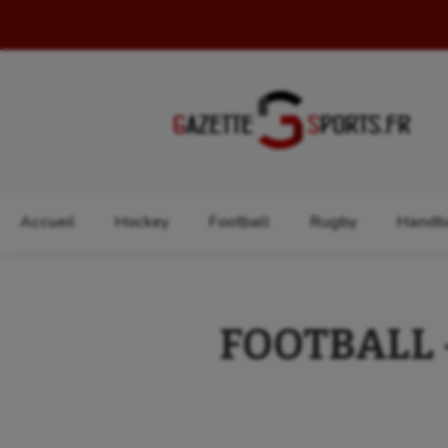
Rechercher :
Accueil
Hockey
Football
Rugby
Handba
FOOTBALL – 