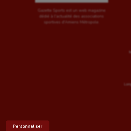
Gazette Sports est un web magazine
dédié à l'actualité des associations
sportives d'Amiens Métropole.
M
Long
Personnaliser