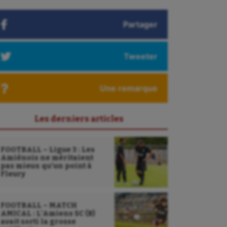
Partager
Tweeter
Une remarque
Les derniers articles
FOOTBALL – Ligue 3 : Les
Amiénois ne méritaient
pas mieux qu’un point à
Fleury
FOOTBALL – MATCH
AMICAL : L’Amiens SC (B)
avait sorti la grosse