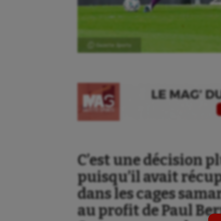
Ⓒ Gazette Sports
Aéronautique
Dan
C’est une décision p
Athlétisme
Equi
puisqu’il avait récu
Auto
Esca
dans les cages samar
Aviron
Escr
au profit de Paul Be
Balle à la main
Fitn