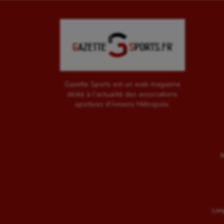
Gazette Sports est un web magazine
dédié à l'actualité des associations
sportives d'Amiens Métropole.
M
Long