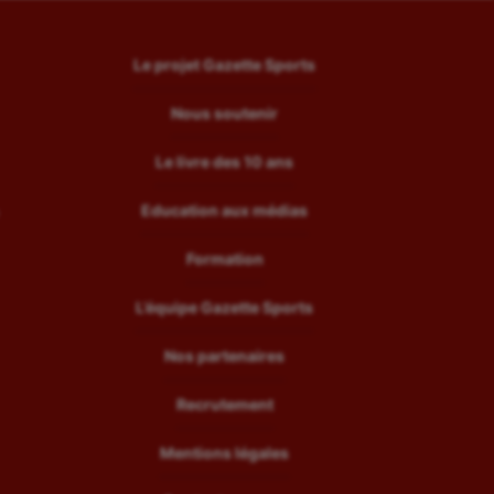
Le projet Gazette Sports
Nous soutenir
Le livre des 10 ans
Education aux médias
Formation
L’équipe Gazette Sports
Nos partenaires
Recrutement
Mentions légales