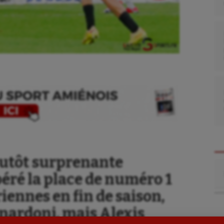
se
Kayak-polo
lutôt surprenante
tation
Korfbal
Re
péré la place de numéro 1
lade
Longue paume
iennes en fin de saison,
ime
Moto
rnardoni, mais Alexis
ess
Natation