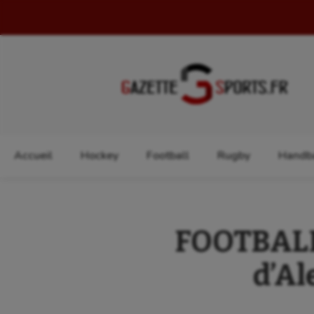
Rechercher :
Accueil
Hockey
Football
Rugby
Handba
FOOTBALL 
d’Al