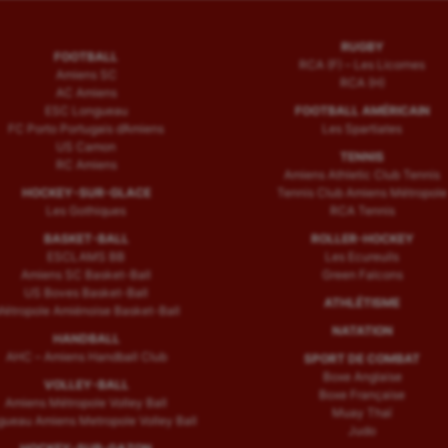
RUGBY
FOOTBALL
RCA (F) – Les Licornes
Amiens SC
RCA (H)
AC Amiens
ESC Longueau
FOOTBALL AMÉRICAIN
FC Porto Portugais d’Amiens
Les Spartiates
US Camon
TENNIS
RC Amiens
Amiens Athletic Club Tennis
HOCKEY-SUR-GLACE
Tennis Club Amiens Métropole
Les Gothiques
RCA Tennis
BASKET-BALL
ROLLER-HOCKEY
ESCLAMS BB
Les Ecureuils
Amiens SC Basket-Ball
Green Falcons
US Boves Basket-Ball
ATHLÉTISME
étropole Amiénoise Basket-Ball
NATATION
HANDBALL
AHC – Amiens Handball Club
SPORT DE COMBAT
Boxe Anglaise
VOLLEY-BALL
Boxe Française
Amiens Métropole Volley Ball
Muay Thaï
ueau Amiens Metropole Volley Ball
Judo