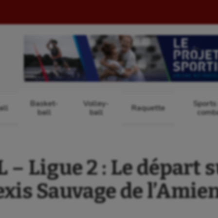
Basket-
Volley-
Sports
ll
Raquette
ball
ball
comb
– Ligue 2 : Le départ 
exis Sauvage de l’Amie