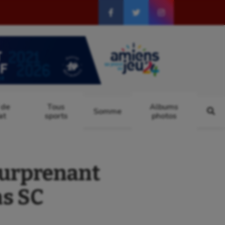
 de
Tous
Albums
Somme
at
sports
photos
surprenant
ns SC