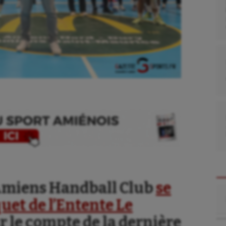
l’Amiens Handball Club
se
Re
uet de l’Entente Le
r le compte de la dernière