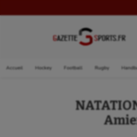
Rechercher :
Accueil
Hockey
Football
Rugby
Handba
NATATION 
Amien