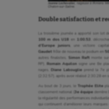
Jeanne Lechevalier
, nageuse à l’Amiens M
Chalon‑sur‑Saône.
Double satisfaction et r
La troisième journée a apporté son lot d
100 m dos U18
en
1:00.53
, décroch
d’Europe juniors
, une victoire capi
Gaudet
frôle de nouveau le podium en
50
autres finalistes,
Simon Raft
monte sur
RP),
Romain Aquilon
signe une 8e pla
nages,
Diane Labouglie
prend la 7e p
(2:32.57), après avoir réalisé 2:30.28 en s
Au bout de 3 jours, le
Trophée Elite
pl
classement national (
3e équipe
derrière
la régularité des performances individuell
qui continuent d’améliorer leurs marques