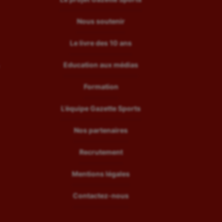
Nous soutenir
Le livre des 10 ans
Education aux médias
Formation
L’équipe Gazette Sports
Nos partenaires
Recrutement
Mentions légales
Contactez-nous