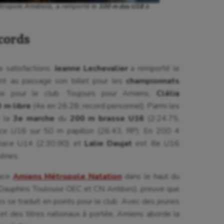
100 m dos U18
étropole Amiénois, a remporté le
à
ecords
e satisfactions.
Jeanne Lechevalier
a remporté le
ant au passage son billet pour les
championnats
tale pour le club. Toujours pour Amiens,
Clélia
 m libre
(4e en 26.28, record personnel). Parmi les
 la
3e marche
du
200 m brasse U16
(2:24.75,
ce U16 sur 50 m papillon (26.43, RP). En 200 4
lace U14 (2:30.90) et
Lalie Daujat
est 8e U16
éries.
ace
Amiens Métropole Natation
dans le haut du
 Dauphins Toulouse OEC et CN Antibes), preuve que
es se traduit en points pour le club. Avec des jeunes
 et des titres nationaux à portée, Amiens aborde la