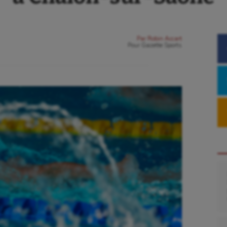
Par
Robin Accart
Pour
Gazette Sports