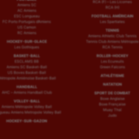
RCA (F) – Les Licornes
Amiens SC
RCA (H)
AC Amiens
ESC Longueau
FOOTBALL AMÉRICAIN
FC Porto Portugais d’Amiens
Les Spartiates
US Camon
TENNIS
RC Amiens
Amiens Athletic Club Tennis
HOCKEY-SUR-GLACE
Tennis Club Amiens Métropole
Les Gothiques
RCA Tennis
BASKET-BALL
ROLLER-HOCKEY
ESCLAMS BB
Les Ecureuils
Amiens SC Basket-Ball
Green Falcons
US Boves Basket-Ball
ATHLÉTISME
étropole Amiénoise Basket-Ball
NATATION
HANDBALL
AHC – Amiens Handball Club
SPORT DE COMBAT
Boxe Anglaise
VOLLEY-BALL
Boxe Française
Amiens Métropole Volley Ball
Muay Thaï
ueau Amiens Metropole Volley Ball
Judo
HOCKEY-SUR-GAZON