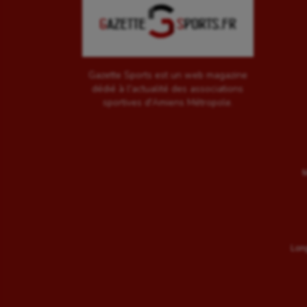
Gazette Sports est un web magazine
dédié à l'actualité des associations
sportives d'Amiens Métropole.
M
Long