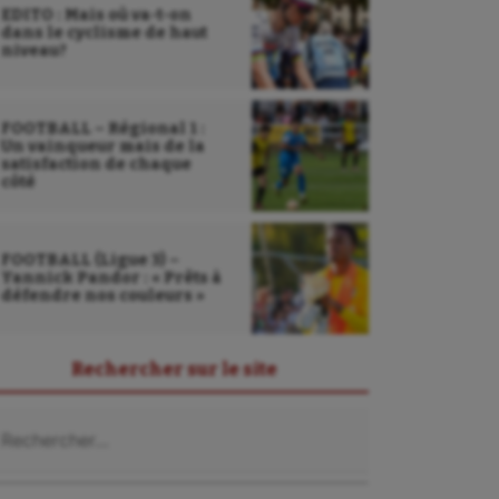
EDITO : Mais où va-t-on
dans le cyclisme de haut
niveau?
FOOTBALL – Régional 1 :
Un vainqueur mais de la
satisfaction de chaque
côté
FOOTBALL (Ligue 3) –
Yannick Pandor : « Prêts à
défendre nos couleurs »
Rechercher sur le site
chercher :