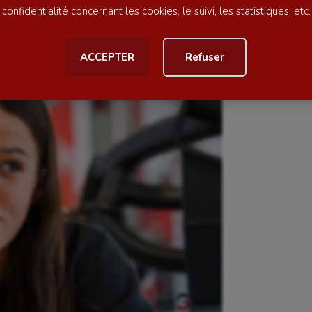
football
Natation artistique
confidentialité concernant les cookies, le suivi, les statistiques, etc.
ball américain
Omnisports
ACCEPTER
Refuser
al
Outdoor
Paddle
astique
Parkour
astique rythmique
Patinage artistique
rophilie
Pétanque
isport
Plongée
isme
Randonnée / Marche
 Olympiques et Paralympiques
Roller-derby