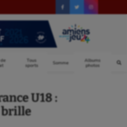
 de
Tous
Albums
Somme
at
sports
photos
ance U18 :
brille