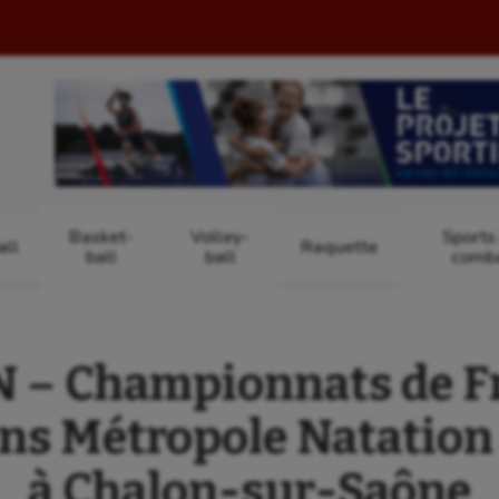
Basket-
Volley-
Sports
ll
Raquette
ball
ball
comb
– Championnats de Fr
s Métropole Natation 
à Chalon‑sur‑Saône