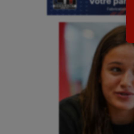
Ballon au poing
Flag 
Baseball
Foot
Billard
Futs
Boules lyonnaises
Golf
Canoë-kayak
Gymn
Cerf Volant
Gymn
Cheerleading
Halté
Course à pied
Hand
Crossfit
Hipp
Cyclisme
Jeux