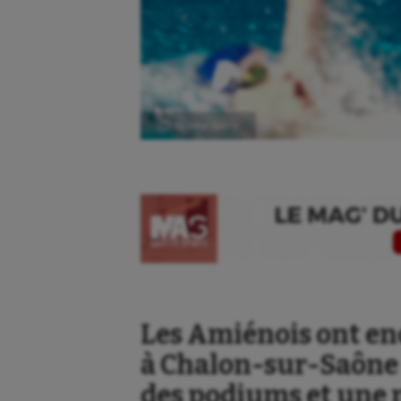
Ⓒ Gazette Sports
Les Amiénois ont en
à Chalon‑sur‑Saône :
des podiums et une 