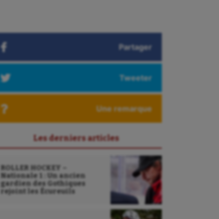
Partager
Tweeter
Une remarque
Les derniers articles
ROLLER HOCKEY –
Nationale 1 : Un ancien
gardien des Gothiques
rejoint les Écureuils