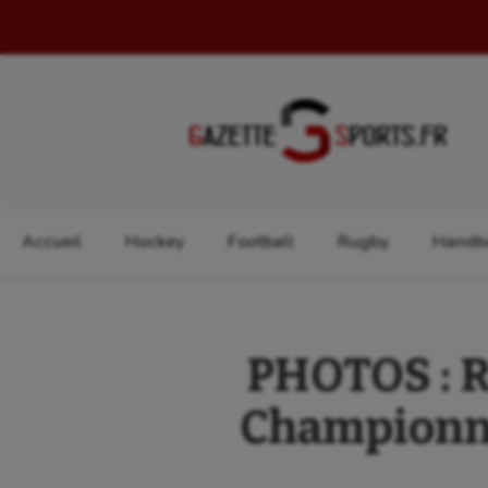
Rechercher :
Accueil
Hockey
Football
Rugby
Handba
PHOTOS : Re
Championna