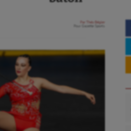
Par
Théo Bégler
Pour
Gazette Sports