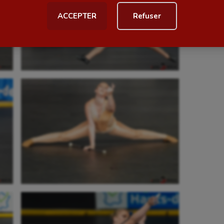
ACCEPTER
Refuser
al
Outdoor
Paddle
astique
Parkour
astique rythmique
Patinage artistique
rophilie
Pétanque
isport
Plongée
isme
Randonnée / Marche
 Olympiques et Paralympiques
Roller-derby