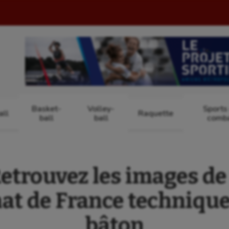
Basket-
Volley-
Sports
ll
Raquette
ball
ball
comb
trouvez les images de 
t de France technique 
bâton