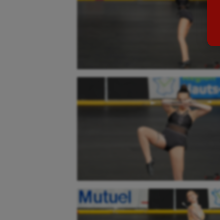
Billard
Futs
Boules lyonnaises
Golf
Canoë-kayak
Gymn
Cerf Volant
Gymn
Cheerleading
Halté
Course à pied
Hand
Crossfit
Hipp
Cyclisme
Jeux