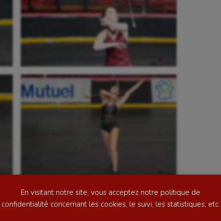
se
Kayak-polo
tation
Korfbal
lade
Longue paume
ime
Moto
ess
Natation
En visitant notre site, vous acceptez notre politique de
football
Natation artistique
confidentialité concernant les cookies, le suivi, les statistiques, etc.
ball américain
Omnisports