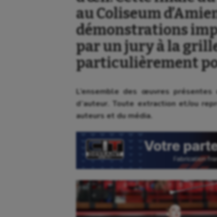
au Coliseum d’Amiens
démonstrations imp
par un jury à la gril
particulièrement po
L’ensemble des œuvres présentes d
d’auteur. Toute extraction et/ou repr
auteurs et du média.