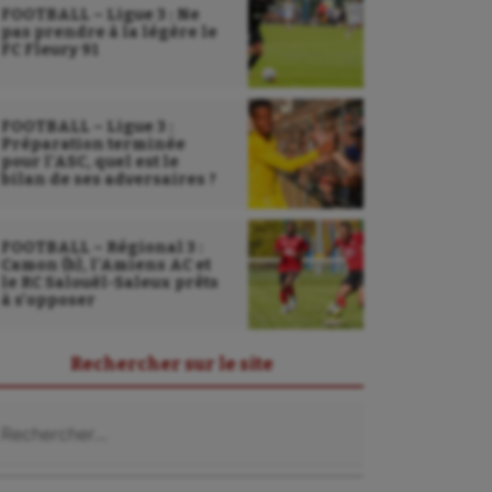
FOOTBALL – Ligue 3 : Ne
pas prendre à la légère le
FC Fleury 91
FOOTBALL – Ligue 3 :
Préparation terminée
pour l’ASC, quel est le
bilan de ses adversaires ?
FOOTBALL – Régional 3 :
Camon (b), l’Amiens AC et
le RC Salouël-Saleux prêts
à s’opposer
Rechercher sur le site
chercher :