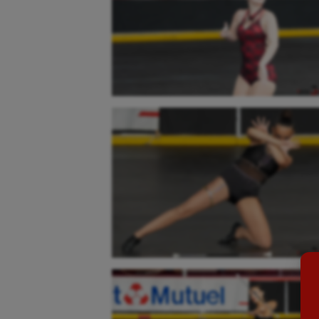
Aéronautique
Dan
Athlétisme
Equi
Auto
Esca
Aviron
Escr
Balle à la main
Fitn
Ballon au poing
Flag 
Baseball
Foot