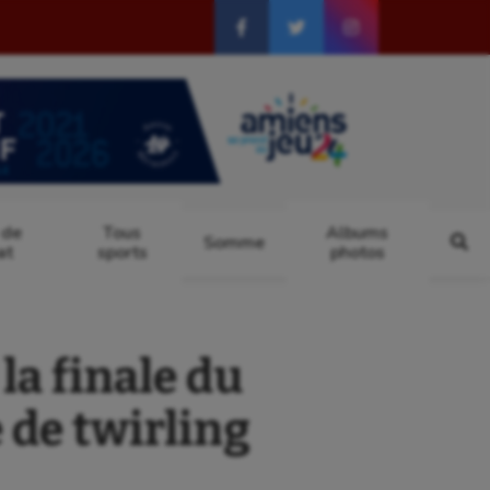
 de
Tous
Albums
Somme
at
sports
photos
la finale du
de twirling