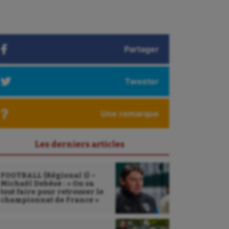
Partager
Tweeter
Une remarque
Les derniers articles
FOOTBALL (Régional 1) –
Michaël Debève : « On va
tout faire pour retrouver le
championnat de France »