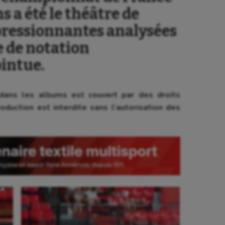
 a été le théâtre de
ressionnantes analysées
le de notation
intue.
ans les albums est couvert par des droits
oduction est interdite sans l’autorisation des