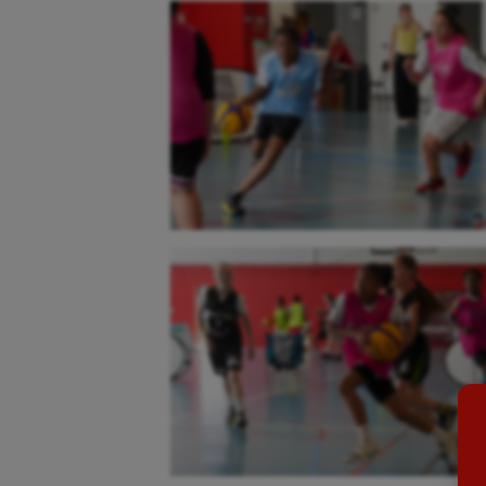
Aéronautique
Dan
Athlétisme
Equi
Auto
Esca
Aviron
Escr
Balle à la main
Fitn
Ballon au poing
Flag 
Baseball
Foot