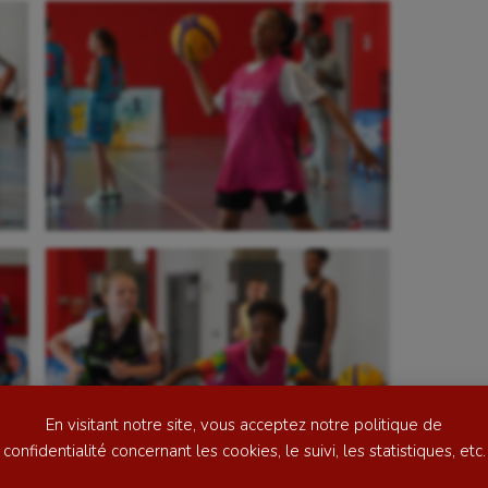
se
Kayak-polo
tation
Korfbal
lade
Longue paume
ime
Moto
ess
Natation
En visitant notre site, vous acceptez notre politique de
football
Natation artistique
confidentialité concernant les cookies, le suivi, les statistiques, etc.
ball américain
Omnisports