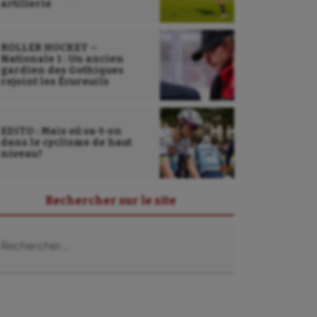
artillerie
ROLLER HOCKEY –
Nationale 1 : Un ancien
gardien des Gothiques
rejoint les Écureuils
EDITO : Mais où va-t-on
dans le cyclisme de haut
niveau?
Rechercher sur le site
chercher :