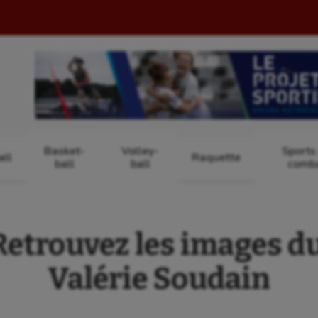
Basket-
Volley-
Sports
ll
Raquette
ball
ball
comb
etrouvez les images d
Valérie Soudain