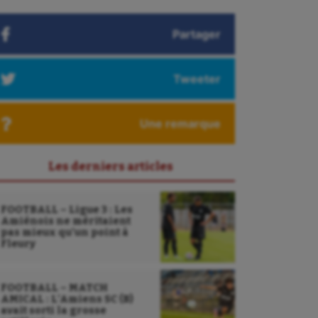
Partager
Tweeter
Une remarque
Les derniers articles
FOOTBALL – Ligue 3 : Les
Amiénois ne méritaient
pas mieux qu’un point à
Fleury
FOOTBALL – MATCH
AMICAL : L’Amiens SC (B)
avait sorti la grosse