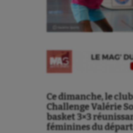
Ⓒ Gazette Sports
Ce dimanche, le club
Challenge Valérie S
basket 3×3 réunissa
féminines du dépar