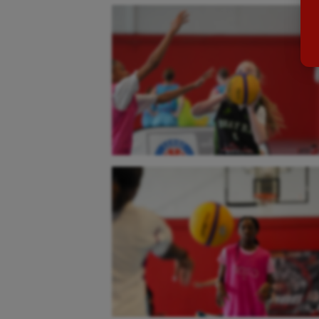
Billard
Futs
Boules lyonnaises
Golf
Canoë-kayak
Gymn
Cerf Volant
Gymn
Cheerleading
Halté
Course à pied
Hand
Crossfit
Hipp
Cyclisme
Jeux