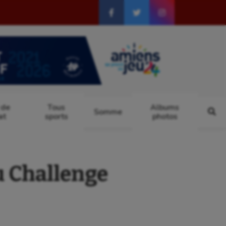
 de
Tous
Albums
Somme
at
sports
photos
u Challenge