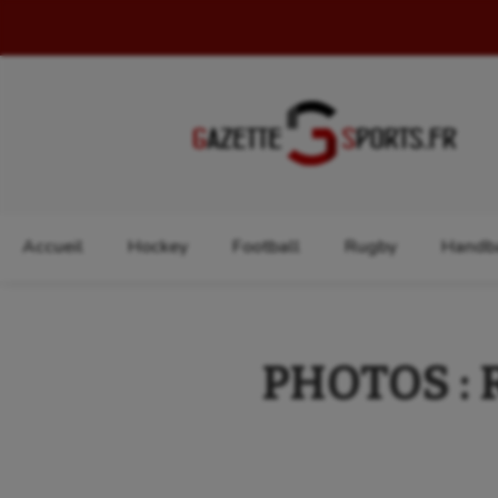
Rechercher :
Accueil
Hockey
Football
Rugby
Handba
PHOTOS : R