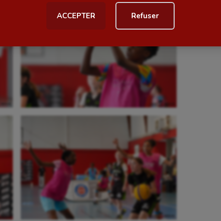
ACCEPTER
Refuser
al
Outdoor
Paddle
astique
Parkour
astique rythmique
Patinage artistique
rophilie
Pétanque
isport
Plongée
isme
Randonnée / Marche
 Olympiques et Paralympiques
Roller-derby