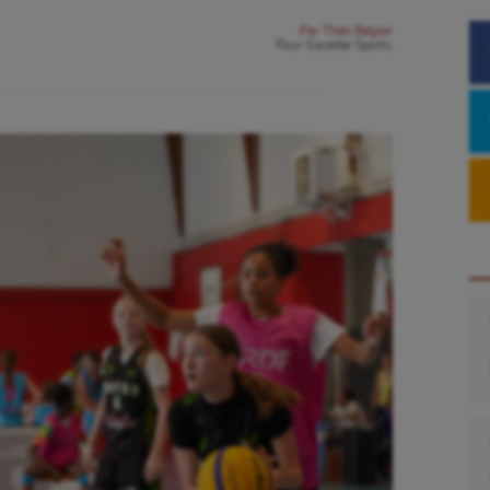
Par
Théo Bégler
Pour
Gazette Sports