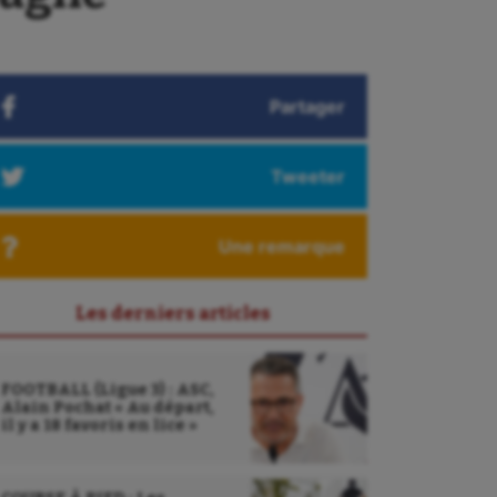
Partager
Tweeter
Une remarque
Les derniers articles
FOOTBALL (Ligue 3) : ASC,
Alain Pochat « Au départ,
il y a 18 favoris en lice »