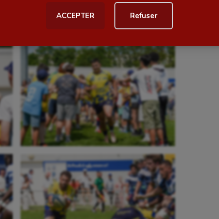
ACCEPTER
Refuser
al
Outdoor
Paddle
astique
Parkour
astique rythmique
Patinage artistique
rophilie
Pétanque
isport
Plongée
isme
Randonnée / Marche
 Olympiques et Paralympiques
Roller-derby