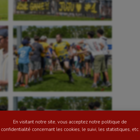
se
Kayak-polo
tation
Korfbal
lade
Longue paume
ime
Moto
ess
Natation
En visitant notre site, vous acceptez notre politique de
football
Natation artistique
confidentialité concernant les cookies, le suivi, les statistiques, etc.
ball américain
Omnisports