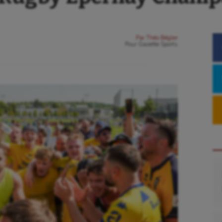
Par
Théo Bégler
Pour
Gazette Sports