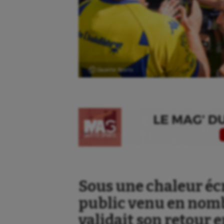
Ⓒ Gazette Sports
Sous une chaleur éc
public venu en nomb
validait son retour e