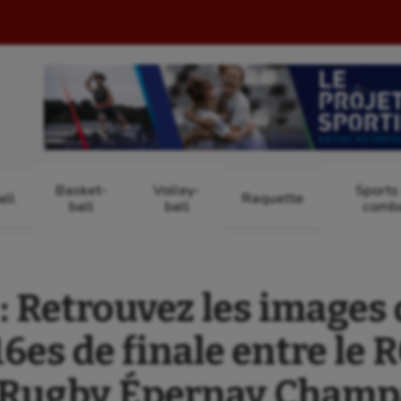
Basket-
Volley-
Sports
ll
Raquette
ball
ball
comb
 Retrouvez les images
16es de finale entre le
e Rugby Épernay Cham