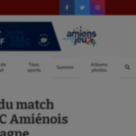
 de
Tous
Albums
Somme
at
sports
photos
 du match
 RC Amiénois
pagne