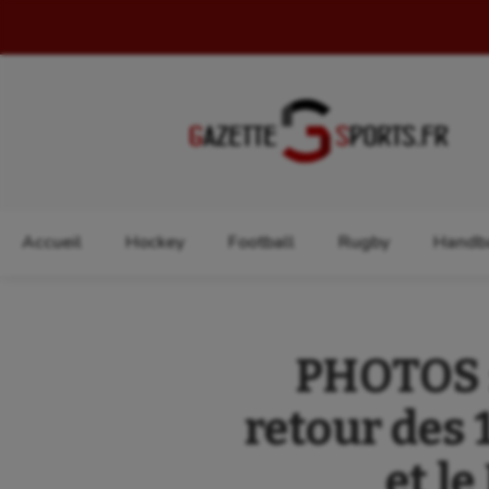
Rechercher :
Accueil
Hockey
Football
Rugby
Handba
PHOTOS :
retour des 
et l