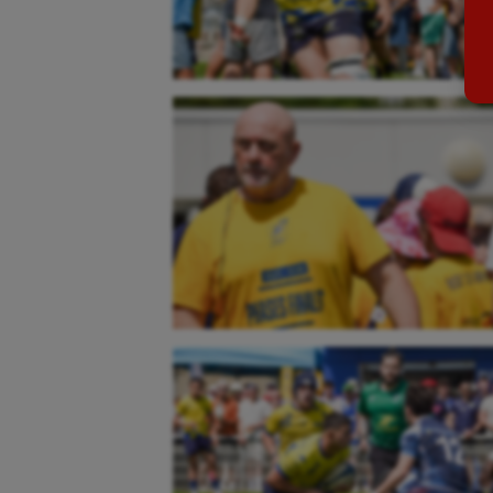
Billard
Futs
Boules lyonnaises
Golf
Canoë-kayak
Gymn
Cerf Volant
Gymn
Cheerleading
Halté
Course à pied
Hand
Crossfit
Hipp
Cyclisme
Jeux