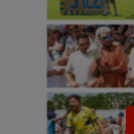
Aéronautique
Dan
Athlétisme
Equi
Auto
Esca
Aviron
Escr
Balle à la main
Fitn
Ballon au poing
Flag 
Baseball
Foot