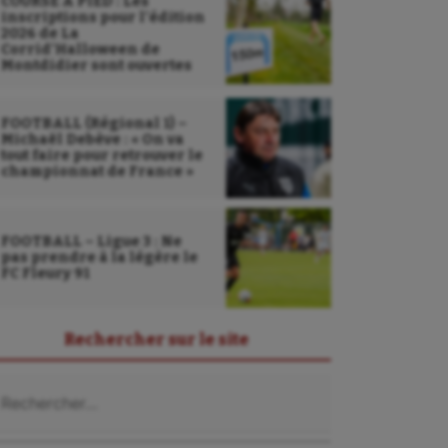
COURSE À PIED : Les
inscriptions pour l’édition
2026 de La
Corrid’Halloween de
Montdidier sont ouvertes
FOOTBALL (Régional 1) –
Michaël Debève : « On va
tout faire pour retrouver le
championnat de France »
FOOTBALL – Ligue 3 : Ne
pas prendre à la légère le
FC Fleury 91
Rechercher sur le site
chercher :