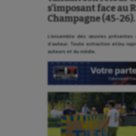
s’imposant face au 
Champagne (45-26).
L’ensemble des œuvres présentes d
d’auteur. Toute extraction et/ou repr
auteurs et du média.