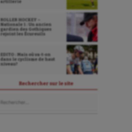
artillerie
ROLLER HOCKEY –
Nationale 1 : Un ancien
gardien des Gothiques
rejoint les Écureuils
EDITO : Mais où va-t-on
dans le cyclisme de haut
niveau?
Rechercher sur le site
chercher :