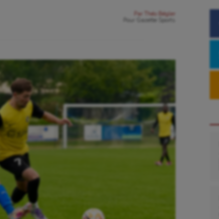
Par
Théo Bégler
Pour
Gazette Sports