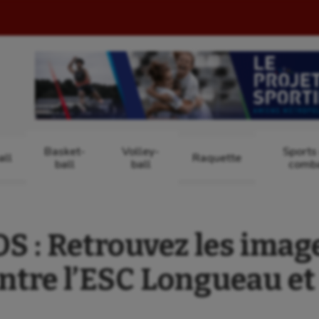
Basket-
Volley-
Sports
ll
Raquette
ball
ball
comb
 : Retrouvez les image
ntre l’ESC Longueau e