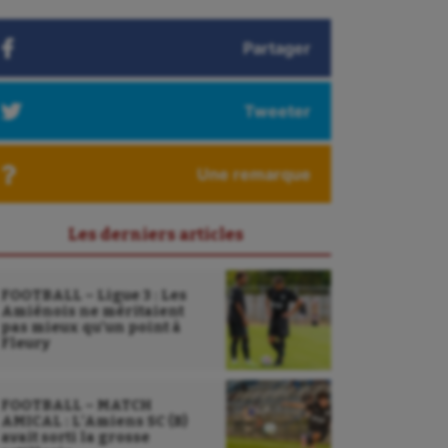
Partager
Tweeter
Une remarque
Les derniers articles
FOOTBALL – Ligue 3 : Les
Amiénois ne méritaient
pas mieux qu’un point à
Fleury
FOOTBALL – MATCH
AMICAL : L’Amiens SC (B)
avait sorti la grosse