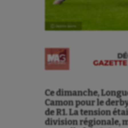
Ⓒ Gazette Sports
Ce dimanche, Longue
Camon pour le derby
de R1. La tension éta
division régionale,