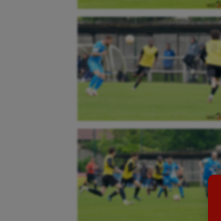
Aéronautique
Dan
Athlétisme
Equi
Auto
Esca
Aviron
Escr
Balle à la main
Fitn
Ballon au poing
Flag 
Baseball
Foot