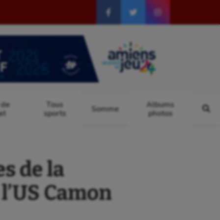
 de
Tous
Albums
Somme
at
sports
photos
s de la
t l’US Camon