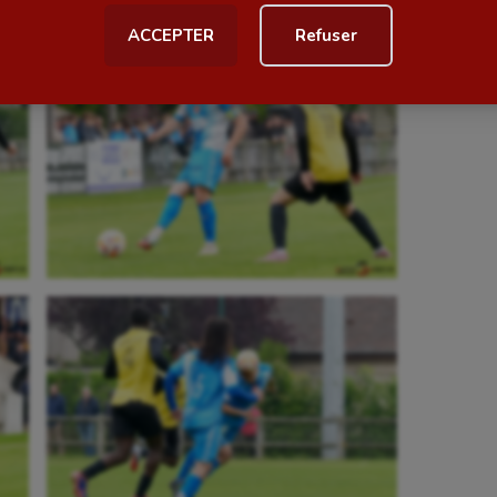
ACCEPTER
Refuser
al
Outdoor
Paddle
astique
Parkour
astique rythmique
Patinage artistique
rophilie
Pétanque
isport
Plongée
isme
Randonnée / Marche
 Olympiques et Paralympiques
Roller-derby