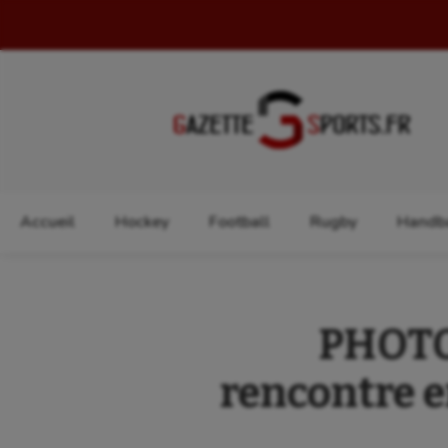
Rechercher :
Accueil
Hockey
Football
Rugby
Handba
PHOTOS
rencontre e