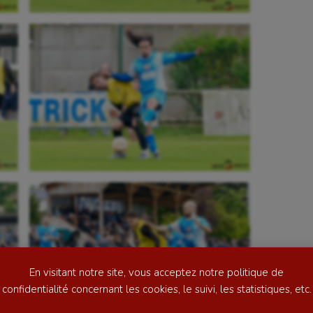
se
Kayak-polo
tation
Korfbal
lade
Longue paume
ime
Moto
ess
Natation
En visitant notre site, vous acceptez notre politique de
football
Natation artistique
confidentialité concernant les cookies, le suivi, les statistiques, etc.
ball américain
Omnisports