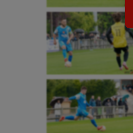
Billard
Futs
Boules lyonnaises
Golf
Canoë-kayak
Gymn
Cerf Volant
Gymn
Cheerleading
Halté
Course à pied
Hand
Crossfit
Hipp
Cyclisme
Jeux