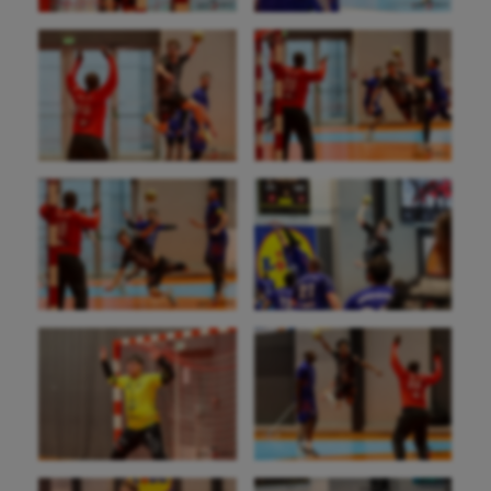
Fitness
Flag football
Football américain
Futsal
Golf
Gymnastique
Gymnastique rythmique
Haltérophilie
Handisport
Hippisme
Jeux Olympiques et Paralympiques
Kayak-polo