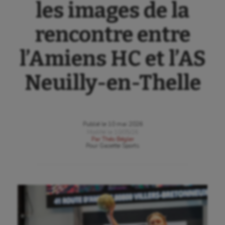
les images de la
rencontre entre
l’Amiens HC et l’AS
Neuilly-en-Thelle
Publié le
10 mai 2026
Modifié le
10/05/26
Par
Théo Bégler
Pour
Gazette Sports