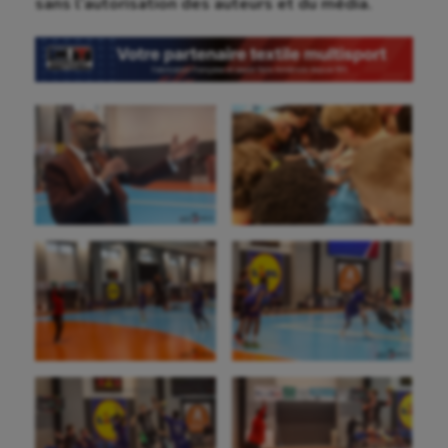
sans l’autorisation des auteurs et du média.
Aéronautique
Athlétisme
Auto
Aviron
Balle à la main
Ballon au poing
Baseball
Billard