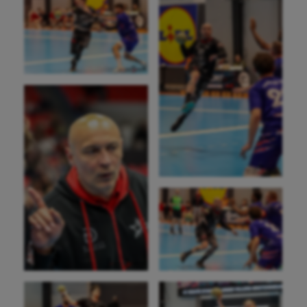
Korfbal
Longue paume
Moto
Natation
Natation artistique
Omnisports
Outdoor
Paddle
Parkour
Patinage artistique
Pétanque