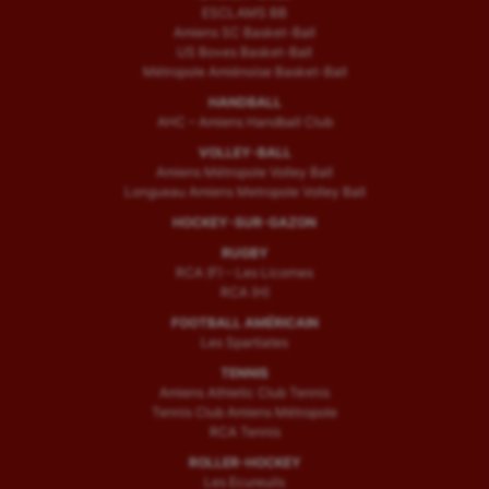
ESCLAMS BB
Amiens SC Basket-Ball
US Boves Basket-Ball
Métropole Amiénoise Basket-Ball
HANDBALL
AHC – Amiens Handball Club
VOLLEY-BALL
Amiens Métropole Volley Ball
Longueau Amiens Metropole Volley Ball
HOCKEY-SUR-GAZON
RUGBY
RCA (F) – Les Licornes
RCA (H)
FOOTBALL AMÉRICAIN
Les Spartiates
TENNIS
Amiens Athletic Club Tennis
Tennis Club Amiens Métropole
RCA Tennis
ROLLER-HOCKEY
Les Ecureuils