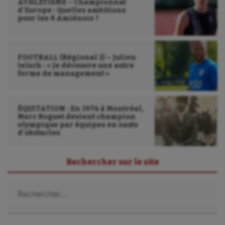
ATHLÉTISME – Championnat
d’Europe : Quelles ambitions
pour les 4 Amiénois ?
FOOTBALL (Régional 1) – Julien
Ielsch : « Je découvre une autre
forme de management »
ÉQUITATION : En 1976 à Montréal,
Marc Roguet devient champion
olympique par équipes en sauts
d’obstacles
Rechercher sur le site
Rechercher :