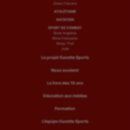
Green Falcons
ATHLÉTISME
NATATION
SPORT DE COMBAT
Boxe Anglaise
Boxe Française
Muay Thaï
Judo
Le projet Gazette Sports
Nous soutenir
Le livre des 10 ans
Education aux médias
Formation
L’équipe Gazette Sports