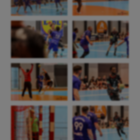
Boules lyonnaises
Canoë-kayak
Cerf Volant
Cheerleading
Course à pied
Crossfit
Cyclisme
Danse
Equitation
Escalade
Escrime