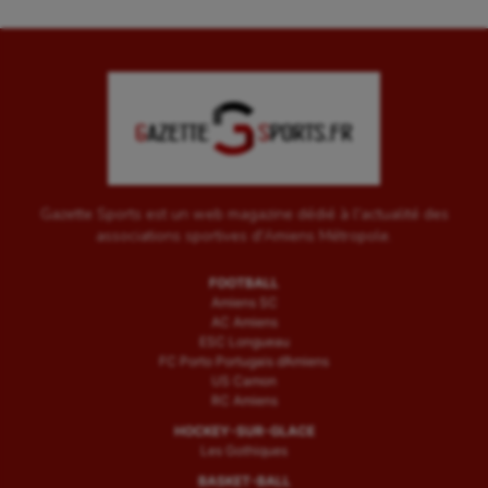
Gazette Sports est un web magazine dédié à l'actualité des
associations sportives d'Amiens Métropole.
FOOTBALL
Amiens SC
AC Amiens
ESC Longueau
FC Porto Portugais d’Amiens
US Camon
RC Amiens
HOCKEY-SUR-GLACE
Les Gothiques
BASKET-BALL