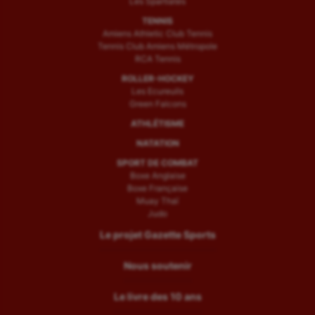
Les Spartiates
TENNIS
Amiens Athletic Club Tennis
Tennis Club Amiens Métropole
RCA Tennis
ROLLER-HOCKEY
Les Ecureuils
Green Falcons
ATHLÉTISME
NATATION
SPORT DE COMBAT
Boxe Anglaise
Boxe Française
Muay Thaï
Judo
Le projet Gazette Sports
Nous soutenir
Le livre des 10 ans