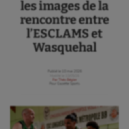
les images de la
rencontre entre
l’ESCLAMS et
Wasquehal
Publié le
10 mai 2026
Modifié le
10/05/26
Par
Théo Bégler
Pour
Gazette Sports