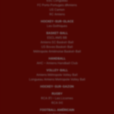
ESC Longueau
FC Porto Portugais d’Amiens
US Camon
RC Amiens
HOCKEY-SUR-GLACE
Les Gothiques
BASKET-BALL
ESCLAMS BB
Amiens SC Basket-Ball
US Boves Basket-Ball
Métropole Amiénoise Basket-Ball
HANDBALL
AHC – Amiens Handball Club
VOLLEY-BALL
Amiens Métropole Volley Ball
Longueau Amiens Metropole Volley Ball
HOCKEY-SUR-GAZON
RUGBY
RCA (F) – Les Licornes
RCA (H)
FOOTBALL AMÉRICAIN