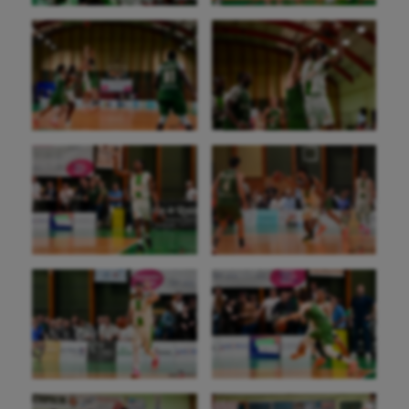
Golf
Gymnastique
Gymnastique rythmique
Haltérophilie
Handisport
Hippisme
Jeux Olympiques et Paralympiques
Kayak-polo
Korfbal
Longue paume
Moto