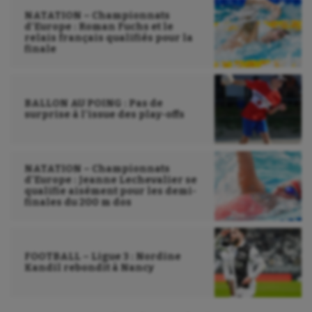
NATATION – Championnats
d’Europe : Roman Fuchs et le
relais français qualifiés pour la
finale
BALLON AU POING : Pas de
surprise à l’issue des play-offs
NATATION – Championnats
d’Europe : Jeanne Lechevalier se
qualifie aisément pour les demi-
finales du 200 m dos
FOOTBALL – Ligue 3 : Nordine
Kandil rebondit à Nancy