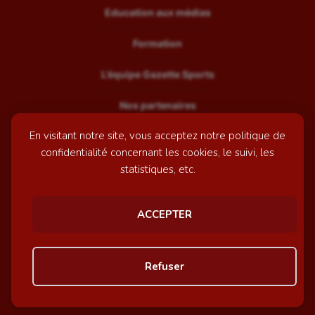
Education aux médias
Formation
L’équipe Gazette Sports
Nos partenaires
En visitant notre site, vous acceptez notre politique de
Recrutement
confidentialité concernant les cookies, le suivi, les
Mentions légales
statistiques, etc.
Contactez-nous
ACCEPTER
© GazetteSports - 2026 | Site internet réalisé par
l'agence
Refuser
Awelty
Personnaliser