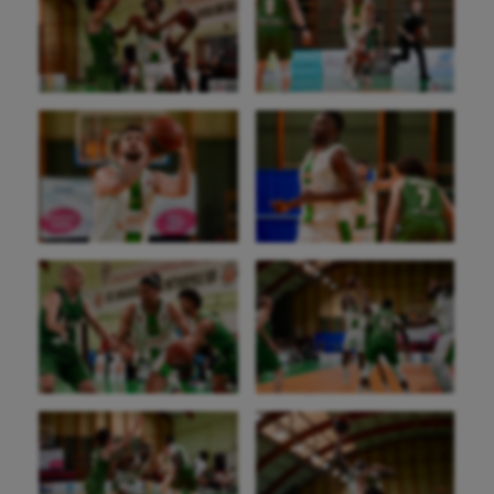
Athlétisme
Auto
Aviron
Balle à la main
Ballon au poing
Baseball
Billard
Boules lyonnaises
Canoë-kayak
Cerf Volant
Cheerleading