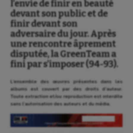
l’envie de finir en beauté
devant son public et de
finir devant son
adversaire du jour. Après
une rencontre âprement
disputée, la GreenTeam a
fini par s’imposer (94-93).
L’ensemble des œuvres présentes dans les
albums est couvert par des droits d’auteur.
Toute extraction et/ou reproduction est interdite
sans l’autorisation des auteurs et du média.