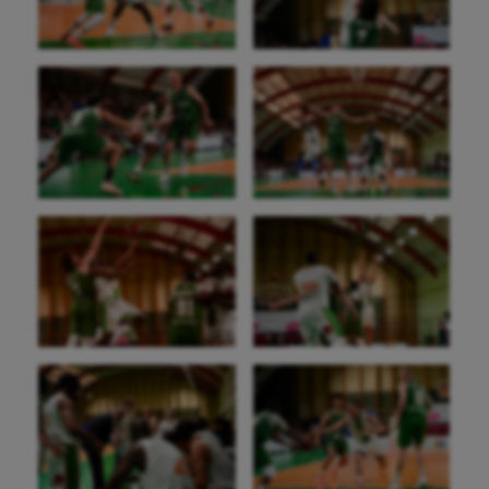
Course à pied
Crossfit
Cyclisme
Danse
Equitation
Escalade
Escrime
Fitness
Flag football
Football américain
Futsal