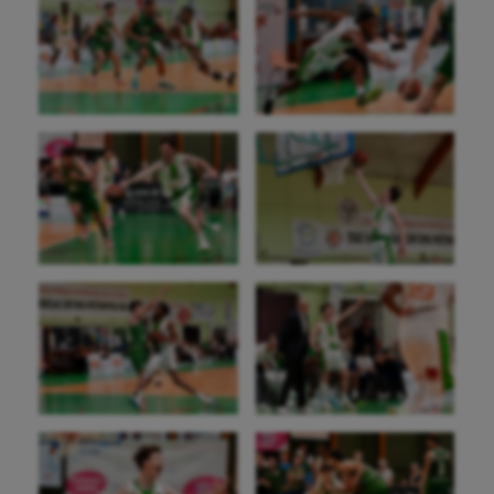
Natation
Natation artistique
Omnisports
Outdoor
Paddle
Parkour
Patinage artistique
Pétanque
Plongée
Randonnée / Marche
Roller-derby
Sarbacane