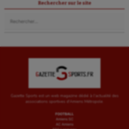
Rechercher sur le site
Rechercher :
Gazette Sports est un web magazine dédié à l'actualité des
associations sportives d'Amiens Métropole.
FOOTBALL
Amiens SC
AC Amiens