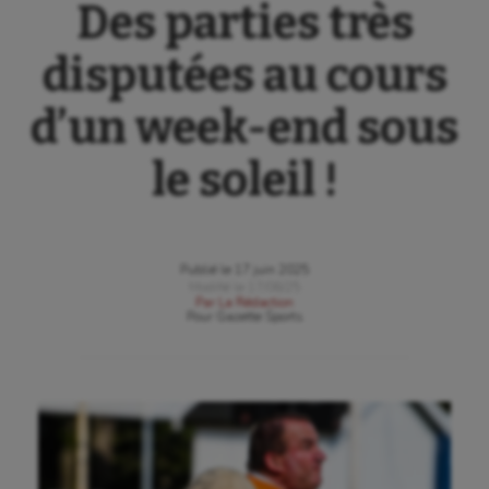
Des parties très
disputées au cours
d’un week-end sous
le soleil !
Publié le
17 juin 2025
Modifié le
17/06/25
Par
La Rédaction
Pour
Gazette Sports