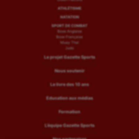
ATHLÉTISME
NATATION
SPORT DE COMBAT
Boxe Anglaise
Boxe Française
Muay Thaï
Judo
Le projet Gazette Sports
Nous soutenir
Le livre des 10 ans
Education aux médias
Formation
L’équipe Gazette Sports
Nos partenaires