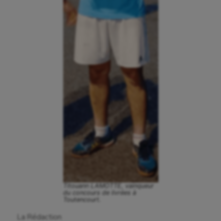
Titouann LAMOTTE, vainqueur
du concours de livrées à
Toutencourt.
La Rédaction