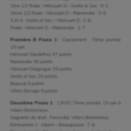
1ère 1/2 finale : Hérissart G – Senlis le Sec : 6-2
2ème 1/2 finale : Hérissart D – Rainneville : 3-6
3 et 4 : Senlis le Sec – Hérissart D : 1-6
Finale : Hérissart G – Rainneville : 1-7
Première B Poule 1
: Classement : 7ème journée
15-juin
Hérissart Gaudefroy 37 points
Rainneville 36 points
Hérissart Delgorgue 29 points
Senlis le Sec 20 points
Beauval 9 points
Villers Bocage 9 points
Deuxième Poule 1
: 13h30 7ème journée 15-juin à
Aéronautique
Villers Bretonneux
Athlétisme
Gagnants de droit : Forceville, Villers Bretonneux
Éliminatoire 1 : Albert – Beauquesne : 7-6
Auto