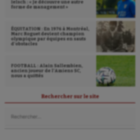
Ielsch : « Je découvre une autre
forme de management »
ÉQUITATION : En 1976 à Montréal,
Marc Roguet devient champion
olympique par équipes en sauts
d’obstacles
FOOTBALL : Alain Sallembien,
ancien joueur de l’Amiens SC,
nous a quittés
Rechercher sur le site
Rechercher :