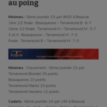
au poing
Minimes :
5ème journée 15-juin 9h30 à Beauval
1ère 1/2 finale : Beauquesne – Terramesnil B : 6-7
2ème 1/2 finale : Terramesnil H – Terramesnil M : 5-7
3 et 4 : Beauquesne – Terramesnil H : 7-0
Finale : Terramesnil B – Terramesnil M : 7-0
Minimes
: Classement : 5ème journée 15-juin
Terramesnil Blondel 35 points
Beauquesne 23 points
Terramesnil Marlot 20 points
Terramesnil Humière 12 points
Cadets
: 6ème journée 14-juin 14h à Beauval