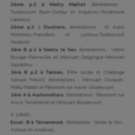
2ème p.2
à Mailly Maillet
, éliminatoires :
Water-polo
Toutencourt Bazin-Contay et Arquèves-Terramesnil
Labateux.
2ème p.3
à
Doullens,
éliminatoires : St Aubin
Montenoy-Franvillers et Lucheux-Toutencourt
Modeste.
1ère B p.1
à Senlis le Sec
, éliminatoires : Villers
Bocage-Rainneville et Hérissart Delgorgue-Hérissart
Gaudefroy.
1ère B p.2
à Talmas,
(Fête locale et Challenge
Samuel Prévot) éliminatoires : Hérissart Choquet-
Mailly Maillet et Ribemont sur Ancre-Gézaincourt.
1ère A
à
Auchonvillers
, éliminatoires : Ribemont sur
Ancre-Terramesnil et Hérissart-Bouzincourt.
À 14h00 :
Excel. B
à Terramesnil
, éliminatoire : Senlis le Sec-
Acheux en Amiénois.