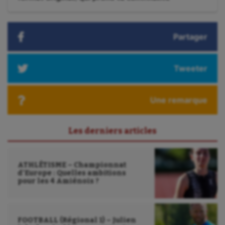
suivant
:
Partager
Tweeter
Une remarque
Les derniers articles
ATHLÉTISME – Championnat
d’Europe : Quelles ambitions
pour les 4 Amiénois ?
FOOTBALL (Régional 1) – Julien