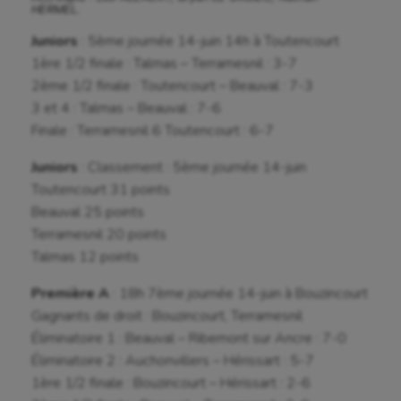
HERMEL.
Juniors
: 5ème journée 14-juin 14h à Toutencourt
1ère 1/2 finale : Talmas – Terramesnil : 3-7
2ème 1/2 finale : Toutencourt – Beauval : 7-3
3 et 4 : Talmas – Beauval : 7-6
Finale : Terramesnil 6 Toutencourt : 6-7
Juniors
: Classement : 5ème journée 14-juin
Toutencourt 31 points
Beauval 25 points
Terramesnil 20 points
Talmas 12 points
Première A
: 18h 7ème journée 14-juin à Bouzincourt
Gagnants de droit : Bouzincourt, Terramesnil
Éliminatoire 1 : Beauval – Ribemont sur Ancre : 7-0
Éliminatoire 2 : Auchonvillers – Hérissart : 5-7
1ère 1/2 finale : Bouzincourt – Hérissart : 2-6