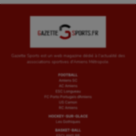
Gazette Sports est un web magazine dédié à l'actualité des
associations sportives d'Amiens Métropole.
FOOTBALL
Amiens SC
AC Amiens
ESC Longueau
FC Porto Portugais d’Amiens
US Camon
RC Amiens
HOCKEY-SUR-GLACE
Les Gothiques
BASKET-BALL
ESCLAMS BB