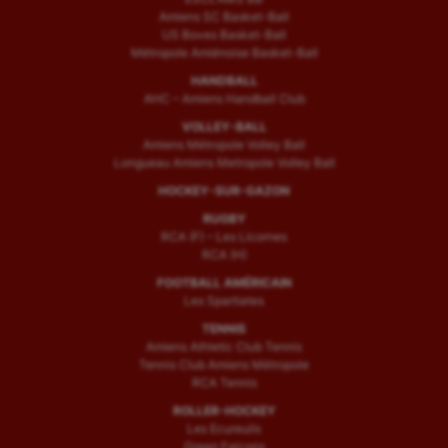
Amiens SC Basket-Ball
US Boves Basket-Ball
Métropole Amiénoise Basket-Ball
HANDBALL
AHC – Amiens Handball Club
VOLLEY-BALL
Amiens Métropole Volley Ball
Longueau Amiens Metropole Volley Ball
HOCKEY-SUR-GAZON
RUGBY
RCA (F) – Les Licornes
RCA (H)
FOOTBALL AMÉRICAIN
Les Spartiates
TENNIS
Amiens Athletic Club Tennis
Tennis Club Amiens Métropole
RCA Tennis
ROLLER-HOCKEY
Les Ecureuils
Green Falcons