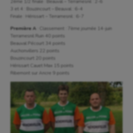
2ème 1/2 finale : Beauval – Terramesnil : 2-6
3 et 4 : Bouzincourt – Beauval : 6-4
Finale : Hérissart – Terramesnil : 6-7
Première A
: Classement : 7ème journée 14-juin
Terramesnil Ruin 40 points
Beauval Pécourt 34 points
Auchonvillers 22 points
Bouzincourt 20 points
Hérissart Cauet Max 15 points
Ribemont sur Ancre 9 points