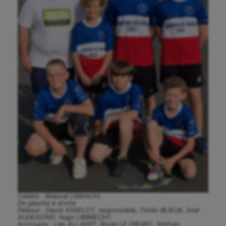
Cadets : Beauval Libbrecht,
De gauche à droite
Debout : David ASSELOT, responsable, Timéo BLIEUX, Axel
AUDEGOND, Hugo LIBBRECHT.
Accroupis : Léo ALLAERT, Bryan LE GRUIEC, Nathan