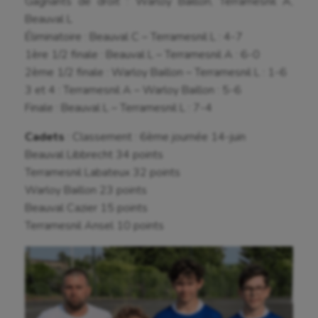
Gagnants de droit : Warloy Baillon, Terramesnil A,
Beauval L
Éliminatoire : Beauval C – Terramesnil L : 4-7
1ère 1/2 finale : Beauval L – Terramesnil A : 6-0
2ème 1/2 finale : Warloy Baillon – Terramesnil L : 1-6
3 et 4 : Terramesnil A – Warloy Baillon : 5-6
Finale : Beauval L – Terramesnil L : 7-4
Cadets
: Classement : 6ème journée 14-juin
Beauval Libbrecht 34 points
Terramesnil Labateux 32 points
Warloy Baillon 23 points
Beauval Cazier 15 points
Terramesnil Ansel 10 points