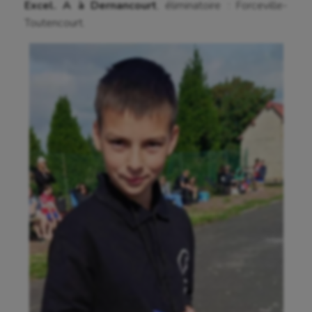
Excel. A
à
Dernancourt
, éliminatoire : Forceville-
Toutencourt.