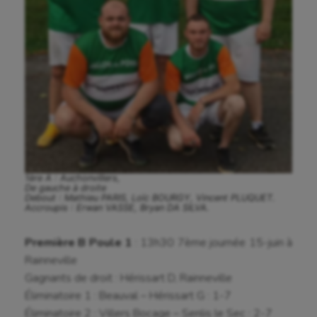
1ère A : Auchonvillers,
De gauche à droite
Debout : Mathieu PARIS, Loïc BOURGY, Vincent PLUQUET.
Accroupis : Erwan VASSE, Bryan DA SILVA.
Première B Poule 1
: 13h30 7ème journée 15-juin à
Rainneville
Gagnants de droit : Hérissart D, Rainneville
Éliminatoire 1 : Beauval – Hérissart G : 1-7
Éliminatoire 2 : Villers Bocage – Senlis le Sec : 2-7