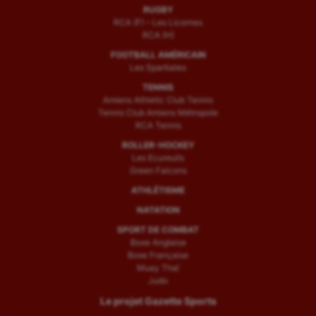
RUGBY
RCA (F) – Les Licornes
RCA (H)
FOOTBALL AMÉRICAIN
Les Spartiates
TENNIS
Amiens Athletic Club Tennis
Tennis Club Amiens Métropole
RCA Tennis
ROLLER-HOCKEY
Les Ecureuils
Green Falcons
ATHLÉTISME
NATATION
SPORT DE COMBAT
Boxe Anglaise
Boxe Française
Muay Thaï
Judo
Le projet Gazette Sports