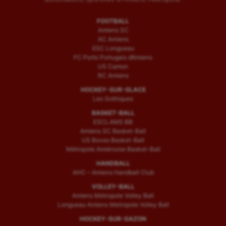
FOOTBALL
Amiens SC
AC Amiens
ESC Longueau
FC Porto Portugais d’Amiens
US Camon
RC Amiens
HOCKEY-SUR-GLACE
Les Gothiques
BASKET-BALL
ESCLAMS BB
Amiens SC Basket-Ball
US Boves Basket-Ball
Métropole Amiénoise Basket-Ball
HANDBALL
AHC – Amiens Handball Club
VOLLEY-BALL
Amiens Métropole Volley Ball
Longueau Amiens Metropole Volley Ball
HOCKEY-SUR-GAZON