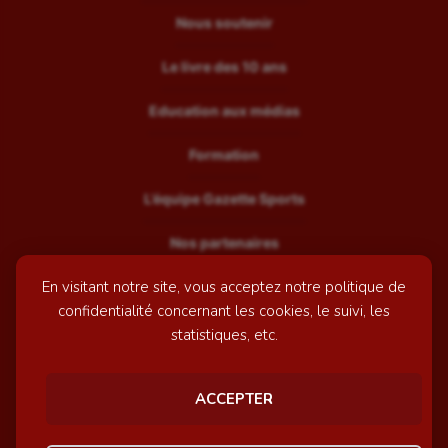
Nous soutenir
Le livre des 10 ans
Education aux médias
Formation
L’équipe Gazette Sports
Nos partenaires
En visitant notre site, vous acceptez notre politique de
Recrutement
confidentialité concernant les cookies, le suivi, les
Mentions légales
statistiques, etc.
Contactez-nous
ACCEPTER