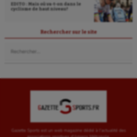
Sport-entreprise
EDITO : Mais où va-t-on dans le
cyclisme de haut niveau?
Sport-santé
Tir
Rechercher sur le site
Tir à l'arc
Rechercher :
Triathlon
Ultimate frisbee
UNSS
Voile
Wakeboard
Water-polo
Gazette Sports est un web magazine dédié à l'actualité des
associations sportives d'Amiens Métropole.