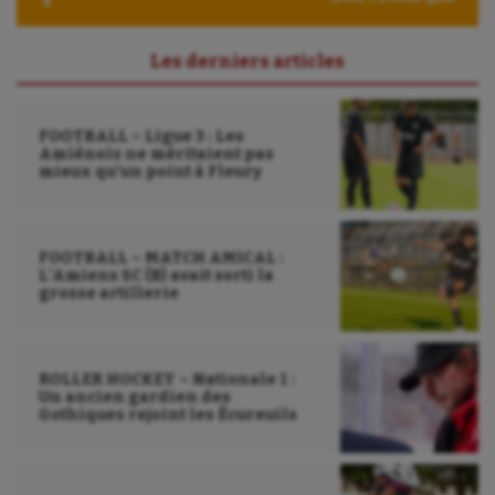
Parkour
Les derniers articles
Patinage artistique
Pétanque
FOOTBALL – Ligue 3 : Les
Amiénois ne méritaient pas
Plongée
mieux qu’un point à Fleury
Randonnée / Marche
Roller-derby
FOOTBALL – MATCH AMICAL :
L’Amiens SC (B) avait sorti la
Sarbacane
grosse artillerie
Sauvetage sportif
Sport adapté
ROLLER HOCKEY – Nationale 1 :
Un ancien gardien des
Gothiques rejoint les Écureuils
Sport handicap
Sport santé