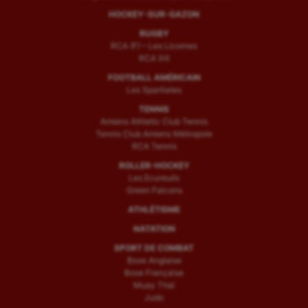
HOCKEY-SUR-GAZON
RUGBY
RCA (F) – Les Licornes
RCA (H)
FOOTBALL AMÉRICAIN
Les Spartiates
TENNIS
Amiens Athletic Club Tennis
Tennis Club Amiens Métropole
RCA Tennis
ROLLER-HOCKEY
Les Ecureuils
Green Falcons
ATHLÉTISME
NATATION
SPORT DE COMBAT
Boxe Anglaise
Boxe Française
Muay Thaï
Judo