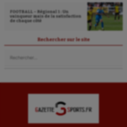
FOOTBALL – Régional 1 : Un
vainqueur mais de la satisfaction
de chaque côté
Rechercher sur le site
Rechercher :