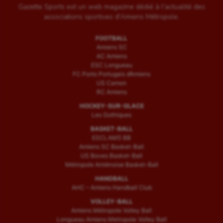
Gazette Sports est un web magazine dédié à l'actualité des
associations sportives d'Amiens Métropole.
FOOTBALL
Amiens SC
AC Amiens
ESC Longueau
FC Porto Portugais d’Amiens
US Camon
RC Amiens
HOCKEY-SUR-GLACE
Les Gothiques
BASKET-BALL
ESCLAMS BB
Amiens SC Basket-Ball
US Boves Basket-Ball
Métropole Amiénoise Basket-Ball
HANDBALL
AHC – Amiens Handball Club
VOLLEY-BALL
Amiens Métropole Volley Ball
Longueau Amiens Metropole Volley Ball