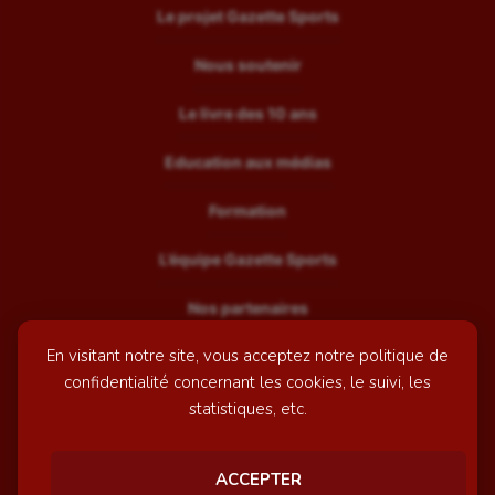
Le projet Gazette Sports
Nous soutenir
Le livre des 10 ans
Education aux médias
Formation
L’équipe Gazette Sports
Nos partenaires
En visitant notre site, vous acceptez notre politique de
Recrutement
confidentialité concernant les cookies, le suivi, les
Mentions légales
statistiques, etc.
Contactez-nous
ACCEPTER