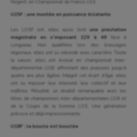
Nogent, en Championnat de France U15.
Equitation
U15F : une montée en puissance éclatante
Escalade
Les U15F ont, elles aussi, livré
une prestation
Escrime
magistrale en s’imposant 129 à 49
face à
Fitness
Longueau. Non qualifiées lors des brassages
régionaux, elles ont su rebondir avec caractère. Toute
Flag football
la saison, elles ont évolué en championnat inter-
Football américain
départemental U18, affrontant des joueuses jusqu’à
quatre ans plus âgées. Malgré cet écart d’âge, elles
Futsal
ont su imposer leur intensité, leur collectif et leur
maîtrise. Résultat, un doublé remarquable avec les
Golf
titres de championnes inter-départementales U18 et
Gymnastique
de la Coupe de la Somme U15. Une génération
précoce et déjà impressionnante.
Gymnastique rythmique
U18F : la boucle est bouclée
Haltérophilie