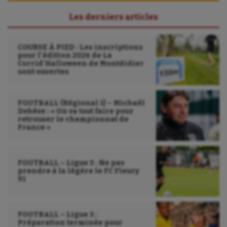
Les derniers articles
COURSE À PIED : Les inscriptions
pour l’édition 2026 de La
Corrid’Halloween de Montdidier
sont ouvertes
FOOTBALL (Régional 1) – Michaël
Debève : « On va tout faire pour
retrouver le championnat de
France »
FOOTBALL – Ligue 3 : Ne pas
prendre à la légère le FC Fleury
91
FOOTBALL – Ligue 3 :
Préparation terminée pour