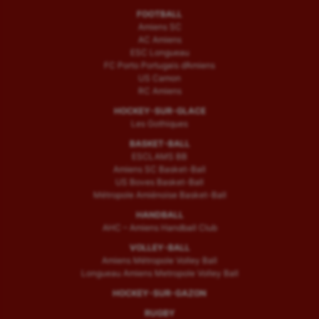
FOOTBALL
Amiens SC
AC Amiens
ESC Longueau
FC Porto Portugais d’Amiens
US Camon
RC Amiens
HOCKEY-SUR-GLACE
Les Gothiques
BASKET-BALL
ESCLAMS BB
Amiens SC Basket-Ball
US Boves Basket-Ball
Métropole Amiénoise Basket-Ball
HANDBALL
AHC – Amiens Handball Club
VOLLEY-BALL
Amiens Métropole Volley Ball
Longueau Amiens Metropole Volley Ball
HOCKEY-SUR-GAZON
RUGBY