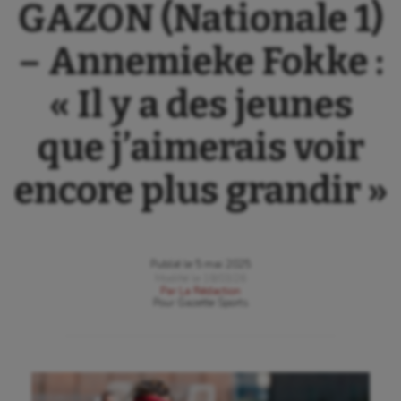
GAZON (Nationale 1)
– Annemieke Fokke :
« Il y a des jeunes
que j’aimerais voir
encore plus grandir »
Publié le
5 mai 2025
Modifié le
18/03/26
Par
La Rédaction
Pour
Gazette Sports