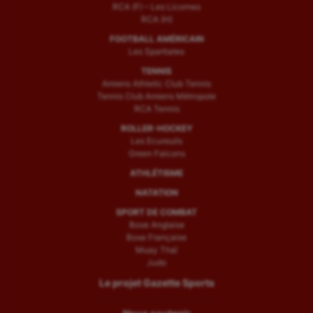
RCA (F) – Les Licornes
RCA (H)
FOOTBALL AMÉRICAIN
Les Spartiates
TENNIS
Amiens Athletic Club Tennis
Tennis Club Amiens Métropole
RCA Tennis
ROLLER-HOCKEY
Les Ecureuils
Green Falcons
ATHLÉTISME
NATATION
SPORT DE COMBAT
Boxe Anglaise
Boxe Française
Muay Thaï
Judo
Le projet Gazette Sports