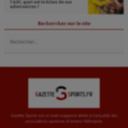
l’ASC, quel est le bilan de ses
adversaires ?
Rechercher sur le site
Rechercher :
Gazette Sports est un web magazine dédié à l'actualité des
associations sportives d'Amiens Métropole.