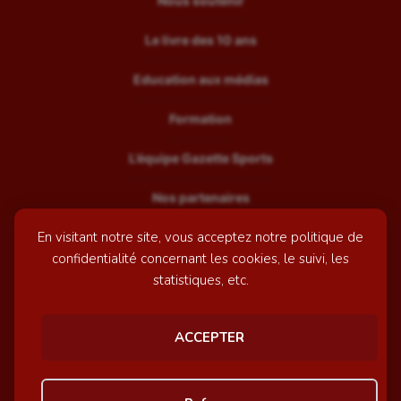
Nous soutenir
Le livre des 10 ans
Education aux médias
Formation
L’équipe Gazette Sports
Nos partenaires
En visitant notre site, vous acceptez notre politique de
Recrutement
confidentialité concernant les cookies, le suivi, les
Mentions légales
statistiques, etc.
Contactez-nous
ACCEPTER
© GazetteSports - 2026 | Site internet réalisé par
l'agence