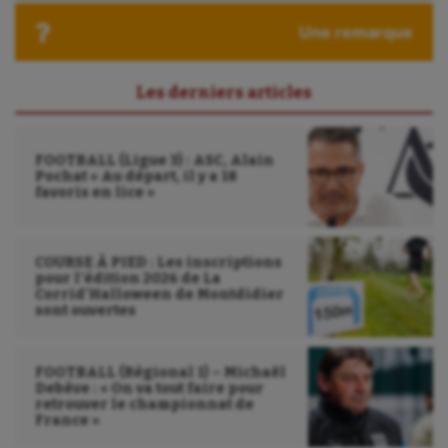
Ultimate frisbee
Une remarque
UNSS
Voile
Les derniers articles
Wakeboard
FOOTBALL (Ligue 3) : ASC, Alain
Water-polo
Pochat « Au départ, il y a 18
favoris en lice »
COURSE À PIED : Les inscriptions
pour l’édition 2026 de La
Corrid’Halloween de Montdidier
sont ouvertes
FOOTBALL (Régional 1) – Michaël
Debève : « On va tout faire pour
retrouver le championnat de
France »