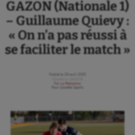
GAZON (Nationale 1)
– Guillaume Quievy :
« On n’a pas réussi à
se faciliter le match »
Publié le
29 avril 2025
Modifié le
18/03/26
Par
La Rédaction
Pour
Gazette Sports