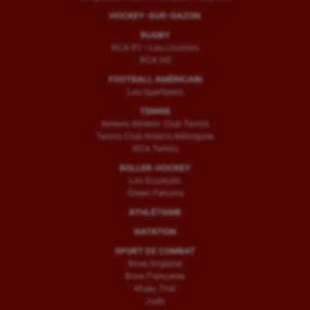
HOCKEY-SUR-GAZON
RUGBY
RCA (F) – Les Licornes
RCA (H)
FOOTBALL AMÉRICAIN
Les Spartiates
TENNIS
Amiens Athletic Club Tennis
Tennis Club Amiens Métropole
RCA Tennis
ROLLER-HOCKEY
Les Ecureuils
Green Falcons
ATHLÉTISME
NATATION
SPORT DE COMBAT
Boxe Anglaise
Boxe Française
Muay Thaï
Judo