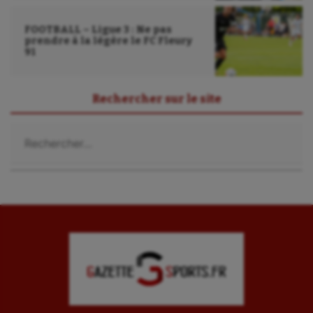
FOOTBALL – Ligue 3 : Ne pas
prendre à la légère le FC Fleury
91
Rechercher sur le site
Rechercher :