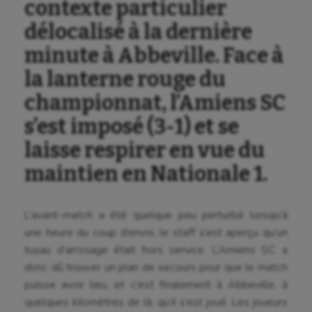
contexte particulier
délocalisé à la dernière
minute à Abbeville. Face à
la lanterne rouge du
championnat, l’Amiens SC
s’est imposé (3-1) et se
laisse respirer en vue du
maintien en Nationale 1.
L’avant-match a été quelque peu perturbé lorsqu’à
une heure du coup d’envoi, le staff s’est aperçu qu’un
tuyau d’arrosage était hors service. L’Amiens SC a
donc dû trouver un plan de secours pour que le match
puisse avoir lieu, et c’est finalement à Abbeville, à
quelques kilomètres de là, qu’il s’est joué. Les joueurs