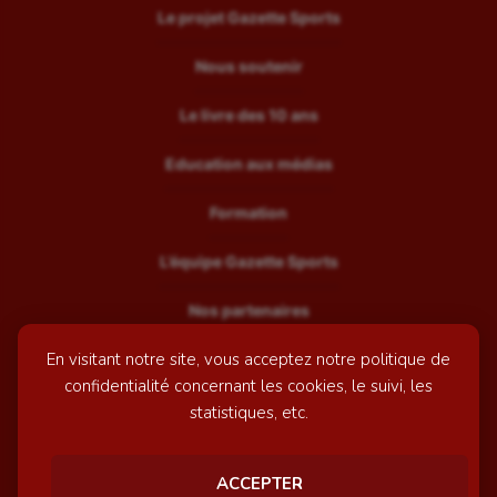
Le projet Gazette Sports
Nous soutenir
Le livre des 10 ans
Education aux médias
Formation
L’équipe Gazette Sports
Nos partenaires
En visitant notre site, vous acceptez notre politique de
Recrutement
confidentialité concernant les cookies, le suivi, les
Mentions légales
statistiques, etc.
Contactez-nous
ACCEPTER