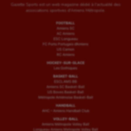
Gazette Sports est un web magazine dédié à l'actualité des
associations sportives d'Amiens Métropole.
FOOTBALL
Amiens SC
AC Amiens
ESC Longueau
FC Porto Portugais d’Amiens
US Camon
RC Amiens
HOCKEY-SUR-GLACE
Les Gothiques
BASKET-BALL
ESCLAMS BB
Amiens SC Basket-Ball
US Boves Basket-Ball
Métropole Amiénoise Basket-Ball
HANDBALL
AHC – Amiens Handball Club
VOLLEY-BALL
Amiens Métropole Volley Ball
Longueau Amiens Metropole Volley Ball