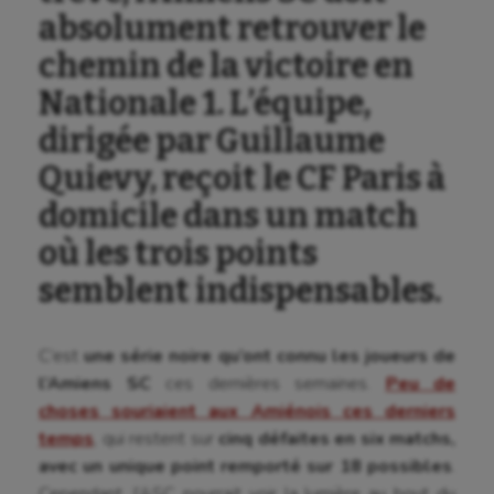
absolument retrouver le
chemin de la victoire en
Nationale 1. L’équipe,
dirigée par Guillaume
Quievy, reçoit le CF Paris à
domicile dans un match
où les trois points
semblent indispensables.
C’est
une série noire qu’ont connu les joueurs de
l’Amiens SC
ces dernières semaines.
Peu de
choses souriaient aux Amiénois ces derniers
temps
, qui restent sur
cinq défaites en six matchs,
avec un unique point remporté sur 18 possibles
.
Aéronautique
Cependant, l’ASC pourrait voir la lumière au bout du