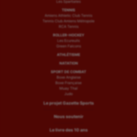
Les Spartiates
TENNIS
Amiens Athletic Club Tennis
Tennis Club Amiens Métropole
RCA Tennis
ROLLER-HOCKEY
Les Ecureuils
Green Falcons
ATHLÉTISME
NATATION
SPORT DE COMBAT
Boxe Anglaise
Boxe Française
Muay Thaï
Judo
Le projet Gazette Sports
Nous soutenir
Le livre des 10 ans