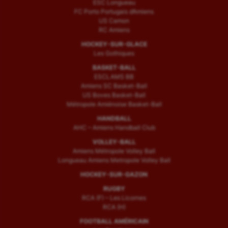
ESC Longueau
FC Porto Portugais d’Amiens
US Camon
RC Amiens
HOCKEY-SUR-GLACE
Les Gothiques
BASKET-BALL
ESCLAMS BB
Amiens SC Basket-Ball
US Boves Basket-Ball
Métropole Amiénoise Basket-Ball
HANDBALL
AHC – Amiens Handball Club
VOLLEY-BALL
Amiens Métropole Volley Ball
Longueau Amiens Metropole Volley Ball
HOCKEY-SUR-GAZON
RUGBY
RCA (F) – Les Licornes
RCA (H)
FOOTBALL AMÉRICAIN