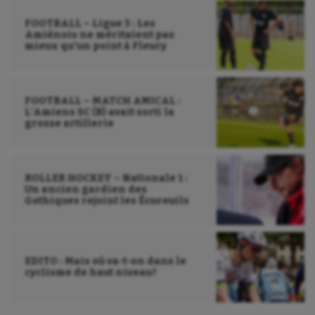
Voile
FOOTBALL – Ligue 3 : Les
Amiénois ne méritaient pas
Wakeboard
mieux qu’un point à Fleury
Water-polo
FOOTBALL – MATCH AMICAL :
L’Amiens SC (B) avait sorti la
grosse artillerie
ROLLER HOCKEY – Nationale 1 :
Un ancien gardien des
Gothiques rejoint les Écureuils
EDITO : Mais où va-t-on dans le
cyclisme de haut niveau?