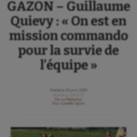
GAZON – Guillaume
Quievy : « On est en
mission commando
pour la survie de
l’équipe »
Publié le
25 avril 2025
Modifié le
18/03/26
Par
La Rédaction
Pour
Gazette Sports