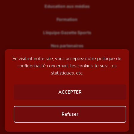
Education aux médias
Formation
L’équipe Gazette Sports
Nos partenaires
En visitant notre site, vous acceptez notre politique de
Recrutement
confidentialité concernant les cookies, le suivi, les
Mentions légales
statistiques, etc.
Contactez-nous
ACCEPTER
© GazetteSports - 2026 | Site internet réalisé par
l'agence
Refuser
Awelty
Personnaliser