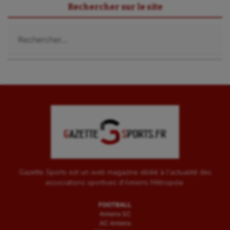
Rechercher sur le site
Rechercher :
Gazette Sports est un web magazine dédié à l'actualité des
associations sportives d'Amiens Métropole.
FOOTBALL
Amiens SC
AC Amiens