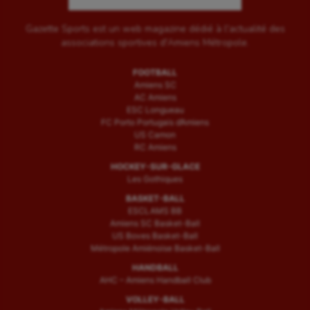
Gazette Sports est un web magazine dédié à l'actualité des
associations sportives d'Amiens Métropole.
FOOTBALL
Amiens SC
AC Amiens
ESC Longueau
FC Porto Portugais d’Amiens
US Camon
RC Amiens
HOCKEY-SUR-GLACE
Les Gothiques
BASKET-BALL
ESCLAMS BB
Amiens SC Basket-Ball
US Boves Basket-Ball
Métropole Amiénoise Basket-Ball
HANDBALL
AHC – Amiens Handball Club
VOLLEY-BALL