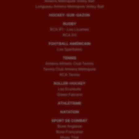
Amiens Métropole Volley Ball
Longueau Amiens Metropole Volley Ball
HOCKEY-SUR-GAZON
RUGBY
RCA (F) – Les Licornes
RCA (H)
FOOTBALL AMÉRICAIN
Les Spartiates
TENNIS
Amiens Athletic Club Tennis
Tennis Club Amiens Métropole
RCA Tennis
ROLLER-HOCKEY
Les Ecureuils
Green Falcons
ATHLÉTISME
NATATION
SPORT DE COMBAT
Boxe Anglaise
Boxe Française
Muay Thaï