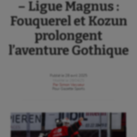
– Ligue Magnus :
Fouquerel et Kozun
prolongent
l’aventure Gothique
Publié le
28 avril 2025
Modifié le
28/04/25
Par
Simon Vasseur
Pour
Gazette Sports