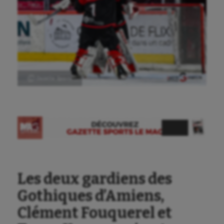
Ⓒ Gazette Sports
Aéronautique
Athlétisme
Les deux gardiens des
Auto
Gothiques d’Amiens,
Aviron
Clément Fouquerel et
Balle à la main