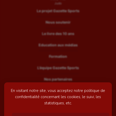
Judo
Le projet Gazette Sports
Nous soutenir
Le livre des 10 ans
Education aux médias
Formation
L’équipe Gazette Sports
Nos partenaires
En visitant notre site, vous acceptez notre politique de
Recrutement
confidentialité concernant les cookies, le suivi, les
Mentions légales
statistiques, etc.
Contactez-nous