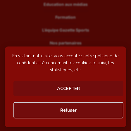
Education aux médias
Formation
L’équipe Gazette Sports
Nos partenaires
En visitant notre site, vous acceptez notre politique de
Recrutement
confidentialité concernant les cookies, le suivi, les
Mentions légales
statistiques, etc.
Contactez-nous
ACCEPTER
© GazetteSports - 2026 | Site internet réalisé par
l'agence
Refuser
Awelty
Personnaliser