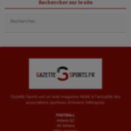
Sport-santé
Rechercher sur le site
Tir
Rechercher :
Tir à l'arc
Triathlon
Ultimate frisbee
UNSS
Voile
Wakeboard
Water-polo
Gazette Sports est un web magazine dédié à l'actualité des
associations sportives d'Amiens Métropole.
FOOTBALL
Amiens SC
AC Amiens
ESC Longueau