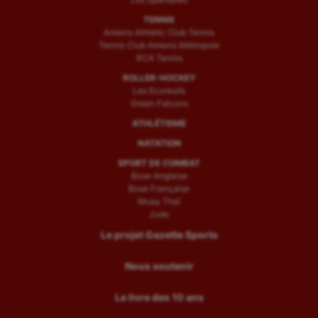
TENNIS
Amiens Athletic Club Tennis
Tennis Club Amiens Métropole
RCA Tennis
ROLLER-HOCKEY
Les Ecureuils
Green Falcons
ATHLÉTISME
NATATION
SPORT DE COMBAT
Boxe Anglaise
Boxe Française
Muay Thaï
Judo
Le projet Gazette Sports
Nous soutenir
Le livre des 10 ans