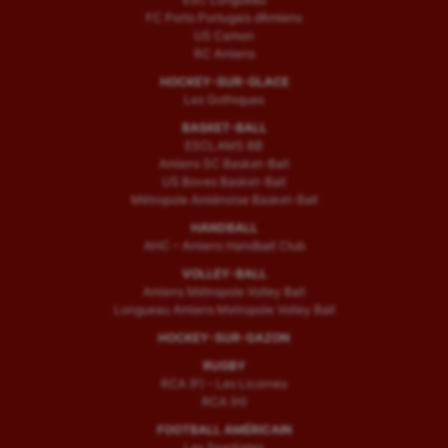
FC Porto Portugais d’Amiens
US Camon
RC Amiens
HOCKEY-SUR-GLACE
Les Gothiques
BASKET-BALL
ESCLAMS BB
Amiens SC Basket-Ball
US Boves Basket-Ball
Métropole Amiénoise Basket-Ball
HANDBALL
AHC – Amiens Handball Club
VOLLEY-BALL
Amiens Métropole Volley Ball
Longueau Amiens Metropole Volley Ball
HOCKEY-SUR-GAZON
RUGBY
RCA (F) – Les Licornes
RCA (H)
FOOTBALL AMÉRICAIN
Les Spartiates