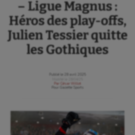
– Ligue Magnus :
Héros des play-offs,
Julien Tessier quitte
les Gothiques
Publié le
28 avril 2025
Modifié le
28/04/25
Par
César Willot
Pour
Gazette Sports