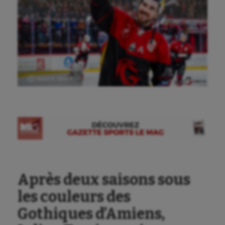
Ⓒ Gazette Sports
Aéronautique
Athlétisme
Auto
Aviron
Après deux saisons sous
Balle à la main
les couleurs des
Ballon au poing
Gothiques d’Amiens,
Baseball