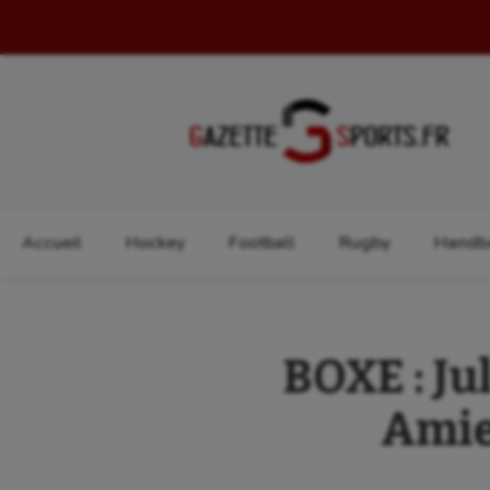
Rechercher :
Accueil
Hockey
Football
Rugby
Handba
BOXE : Ju
Amie