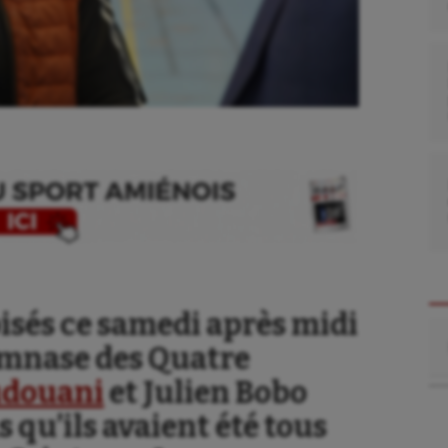
oisés ce samedi après midi
Re
gymnase des Quatre
udouani
et Julien Bobo
 qu’ils avaient été tous