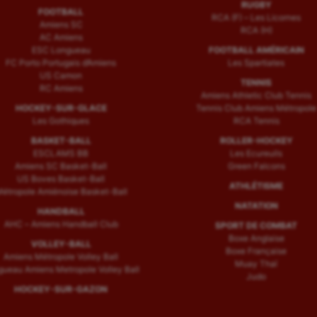
RUGBY
FOOTBALL
RCA (F) – Les Licornes
Amiens SC
RCA (H)
AC Amiens
ESC Longueau
FOOTBALL AMÉRICAIN
FC Porto Portugais d’Amiens
Les Spartiates
US Camon
TENNIS
RC Amiens
Amiens Athletic Club Tennis
HOCKEY-SUR-GLACE
Tennis Club Amiens Métropole
Les Gothiques
RCA Tennis
BASKET-BALL
ROLLER-HOCKEY
ESCLAMS BB
Les Ecureuils
Amiens SC Basket-Ball
Green Falcons
US Boves Basket-Ball
ATHLÉTISME
étropole Amiénoise Basket-Ball
NATATION
HANDBALL
AHC – Amiens Handball Club
SPORT DE COMBAT
Boxe Anglaise
VOLLEY-BALL
Boxe Française
Amiens Métropole Volley Ball
Muay Thaï
ueau Amiens Metropole Volley Ball
Judo
HOCKEY-SUR-GAZON