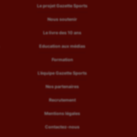
Le projet Gazette Sports
Nous soutenir
Le livre des 10 ans
Education aux médias
Formation
L’équipe Gazette Sports
Nos partenaires
Recrutement
Mentions légales
Contactez-nous