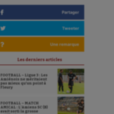
Partager
Tweeter
Une remarque
Les derniers articles
FOOTBALL – Ligue 3 : Les
Amiénois ne méritaient
pas mieux qu’un point à
Fleury
FOOTBALL – MATCH
AMICAL : L’Amiens SC (B)
avait sorti la grosse