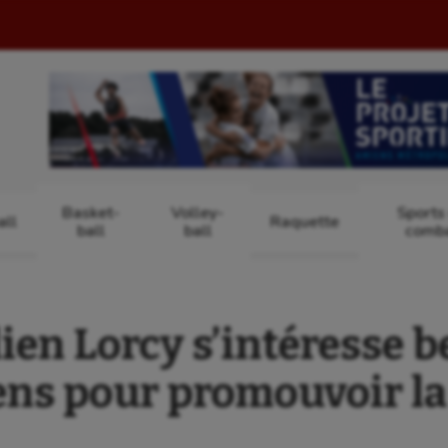
Basket-
Volley-
Sports
ll
Raquette
ball
ball
comb
lien Lorcy s’intéresse 
ns pour promouvoir la