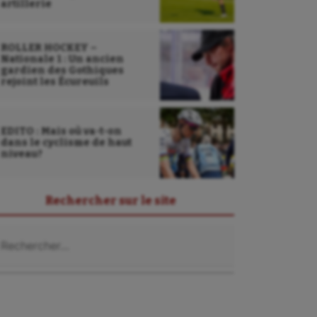
artillerie
ROLLER HOCKEY –
Nationale 1 : Un ancien
gardien des Gothiques
rejoint les Écureuils
EDITO : Mais où va-t-on
dans le cyclisme de haut
niveau?
Rechercher sur le site
chercher :