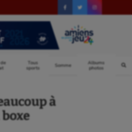
 de
Tous
Albums
Somme
at
sports
photos
beaucoup à
 boxe