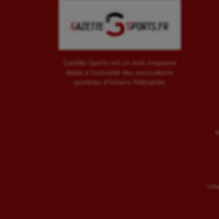
Gazette Sports est un web magazine
dédié à l'actualité des associations
sportives d'Amiens Métropole.
M
Long