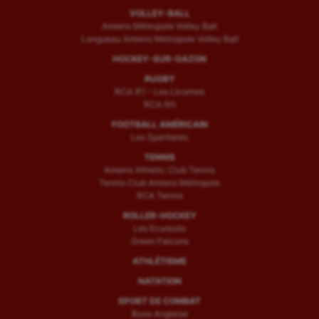
VOLLEY-BALL
Amiens Métropole Volley Ball
Longueau Amiens Metropole Volley Ball
HOCKEY-SUR-GAZON
RUGBY
RCA (F) – Les Licornes
RCA (H)
FOOTBALL AMÉRICAIN
Les Spartiates
TENNIS
Amiens Athletic Club Tennis
Tennis Club Amiens Métropole
RCA Tennis
ROLLER-HOCKEY
Les Ecureuils
Green Falcons
ATHLÉTISME
NATATION
SPORT DE COMBAT
Boxe Anglaise