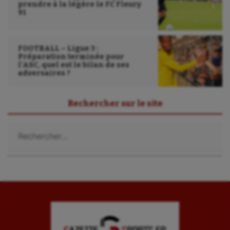
prendre à la légère le FC Fleury
91
FOOTBALL – Ligue 3 :
Préparation terminée pour
l’ASC, quel est le bilan de ses
adversaires ?
Rechercher sur le site
Rechercher :