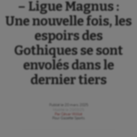
– Ligue Magnus :
Une nouvelle fois, les
espoirs des
Gothiques se sont
envolés dans le
dernier tiers
Publié le
20 mars 2025
Modifié le
20/03/25
Par
César Willot
Pour
Gazette Sports