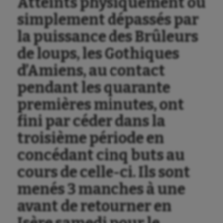
Atteints physiquement ou
simplement dépassés par
la puissance des Brûleurs
de loups, les Gothiques
d’Amiens, au contact
pendant les quarante
premières minutes, ont
fini par céder dans la
troisième période en
concédant cinq buts au
cours de celle-ci. Ils sont
menés 3 manches à une
avant de retourner en
Isère samedi pour le