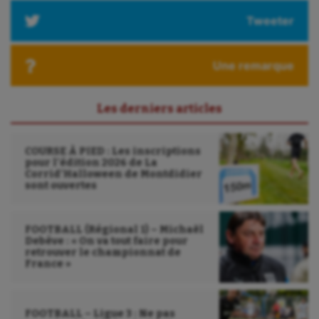
Tweeter
Une remarque
Les derniers articles
COURSE À PIED : Les inscriptions
pour l’édition 2026 de La
Corrid’Halloween de Montdidier
sont ouvertes
FOOTBALL (Régional 1) – Michaël
Debève : « On va tout faire pour
retrouver le championnat de
France »
FOOTBALL – Ligue 3 : Ne pas