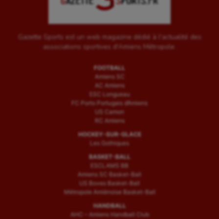
Gazette Sports est un web magazine dédié à l'actualité des
associations sportives d'Amiens Métropole.
FOOTBALL
Amiens SC
AC Amiens
ESC Longueau
FC Porto Portugais d’Amiens
US Camon
RC Amiens
HOCKEY-SUR-GLACE
Les Gothiques
BASKET-BALL
ESCLAMS BB
Amiens SC Basket-Ball
US Boves Basket-Ball
Métropole Amiénoise Basket-Ball
HANDBALL
AHC – Amiens Handball Club