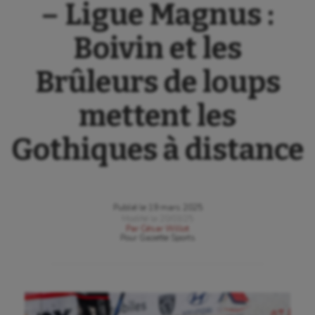
– Ligue Magnus :
Boivin et les
Brûleurs de loups
mettent les
Gothiques à distance
Publié le
19 mars 2025
Modifié le
20/03/25
Par
César Willot
Pour
Gazette Sports