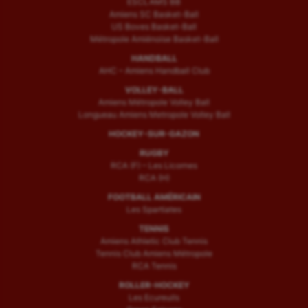
ESCLAMS BB
Amiens SC Basket-Ball
US Boves Basket-Ball
Métropole Amiénoise Basket-Ball
HANDBALL
AHC – Amiens Handball Club
VOLLEY-BALL
Amiens Métropole Volley Ball
Longueau Amiens Metropole Volley Ball
HOCKEY-SUR-GAZON
RUGBY
RCA (F) – Les Licornes
RCA (H)
FOOTBALL AMÉRICAIN
Les Spartiates
TENNIS
Amiens Athletic Club Tennis
Tennis Club Amiens Métropole
RCA Tennis
ROLLER-HOCKEY
Les Ecureuils