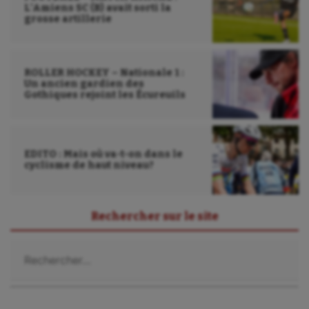
L’Amiens SC (B) avait sorti la
grosse artillerie
ROLLER HOCKEY – Nationale 1 :
Un ancien gardien des
Gothiques rejoint les Écureuils
EDITO : Mais où va-t-on dans le
cyclisme de haut niveau?
Rechercher sur le site
Rechercher :