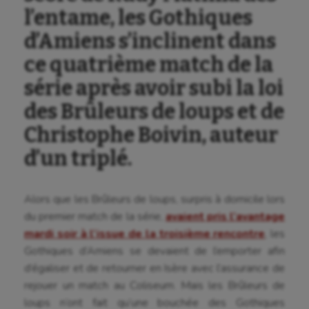
l’entame, les Gothiques
d’Amiens s’inclinent dans
ce quatrième match de la
série après avoir subi la loi
des Brûleurs de loups et de
Christophe Boivin, auteur
d’un triplé.
Alors que les Brûleurs de loups, surpris à domicile lors
du premier match de la série,
avaient pris l’avantage
mardi soir à l’issue de la troisième rencontre
, les
Gothiques d’Amiens se devaient de l’emporter afin
d’égaliser et de retourner en Isère avec l’assurance de
rejouer un match au Coliseum. Mais les Brûleurs de
loups n’ont fait qu’une bouchée des Gothiques