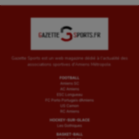
Gazette Sports est un web magazine dédié à l'actualité des
associations sportives d'Amiens Métropole.
FOOTBALL
Amiens SC
AC Amiens
ESC Longueau
FC Porto Portugais d’Amiens
US Camon
RC Amiens
HOCKEY-SUR-GLACE
Les Gothiques
BASKET-BALL