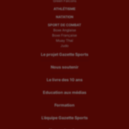
Green Falcons
ATHLÉTISME
NATATION
SPORT DE COMBAT
Boxe Anglaise
Boxe Française
Muay Thaï
Judo
Le projet Gazette Sports
Nous soutenir
Le livre des 10 ans
Education aux médias
Formation
L’équipe Gazette Sports