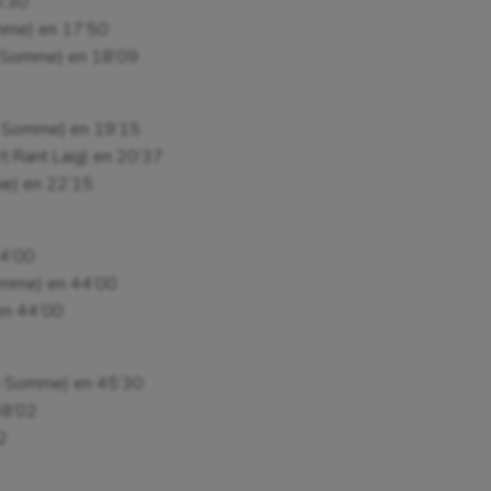
6’30
omme) en 17’50
e Somme) en 18’09
de Somme) en 19’15
t Rant Laig) en 20’37
bie) en 22’15
44’00
Somme) en 44’00
 en 44’00
 de Somme) en 45’30
 48’02
12