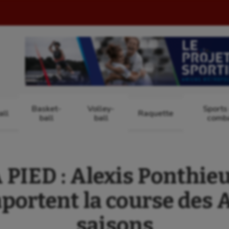
Basket-
Volley-
Sports
ll
Raquette
ball
ball
comb
PIED : Alexis Ponthieu 
ortent la course des A
saisons