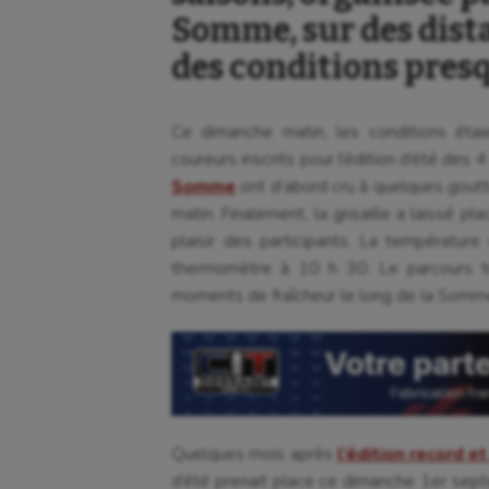
Somme, sur des dista
des conditions presq
Ce dimanche matin, les conditions éta
coureurs inscrits pour l’édition d’été des
Somme
ont d’abord cru à quelques goutt
matin. Finalement, la grisaille a laissé p
plaisir des participants. La températur
thermomètre à 10 h 30. Le parcours tr
moments de fraîcheur le long de la Somme, 
Quelques mois après
l’édition record 
d’été prenait place ce dimanche 1er sep