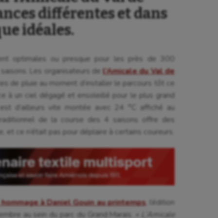
nces différentes et dans
ue idéales.
ient optimales ou presque pour les près de 300
 4 saisons. Les organisateurs de
l’Amicale du Val de
es de pluie au moment d’installer le parcours tôt ce
lace à un ciel dégagé et ensoleillé pour le plus grand
e est d’ailleurs vite montée avec 24 °C affiché au
aditionnel de la course des 4 saisons offre des
et ce n’était pas pour déplaire à certains coureurs.
et hommage à Daniel Gouin au printemps
, l’édition
tembre au sein du parc du Grand Marais.
« L’Amicale