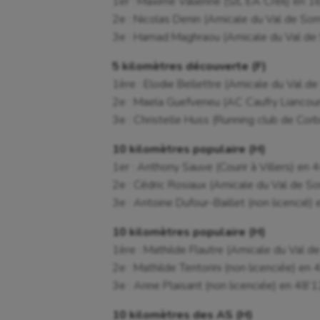
1er : Maxime Valienne (S/L EA Creil) en 1
2e : Nicolas Denin (Amicale du Val de S
3e : Hamad Maghraou (Amicale du Val d
5 kilomètres découverte (F)
1ère : Elodie Bellettre (Amicale du Val 
2e : Maela Guefveneu (AC Caufry Liancour
3e : Christelle Huss (Running club de Cor
10 kilomètres populaire (H)
1er : Anthony Sauve (Courir à Villers) en 
2e : Cédric Rosiaux (Amicale du Val de 
3e : Antoine Dufour-Baillet (non licencié)
10 kilomètres populaire (H)
1ère : Mathilde Flautre (Amicale du Val
2e : Mathilde Tentorini (non licenciée) en
3e : Anne Plaisant (non licenciée) en 48’
10 kilomètres des AS (H)