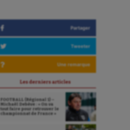
Partager
Tweeter
Une remarque
Les derniers articles
FOOTBALL (Régional 1) –
Michaël Debève : « On va
tout faire pour retrouver le
championnat de France »