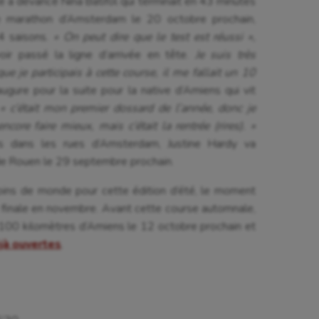
e a devancé Nina Batifol qui terminait en 43 minutes
astique rythmique
Patinage artistique
le marathon d’Amsterdam le 20 octobre prochain,
 4 saisons.
« On peut dire que le test est réussi »,
rophilie
Pétanque
oir passé la ligne d’arrivée en tête.
Je suis très
que je participais à cette course, il me fallait un 10
isport
Plongée
gure pour la suite pour la native d’Amiens qui vit
isme
Randonnée / Marche
,
« c’était mon premier dossard de l’année, donc je
ore faire mieux, mais c’était la rentrée (rires). »
 Olympiques et Paralympiques
Roller-derby
s dans les rues d’Amsterdam, Justine Hardy va
e Rouen le 29 septembre prochain.
ins de monde pour cette édition d’été, le moment
a finale en novembre. Avant cette course automnale,
 100 kilomètres d’Amiens le 12 octobre prochain et
éjà ouvertes
.