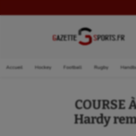
Rechercher :
Accueil
Hockey
Football
Rugby
Handba
COURSE À 
Hardy remp