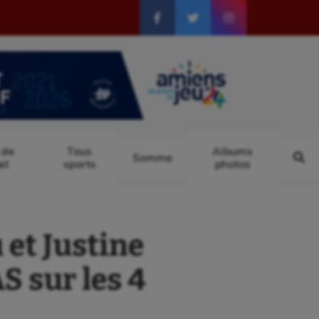
 de
Tous
Albums
Somme
at
sports
photos
et Justine
S sur les 4