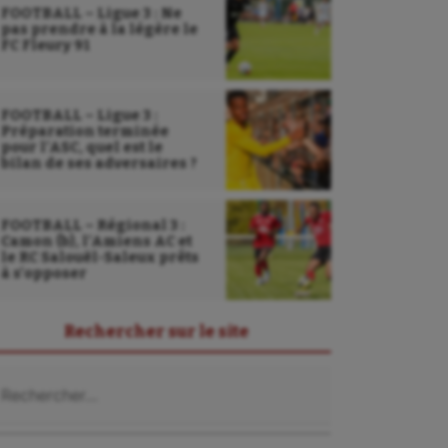
FOOTBALL – Ligue 3 : Ne
pas prendre à la légère le
FC Fleury 91
FOOTBALL – Ligue 3 :
Préparation terminée
pour l’ASC, quel est le
bilan de ses adversaires ?
FOOTBALL – Régional 3 :
Camon (b), l’Amiens AC et
le RC Salouël-Saleux prêts
à s’opposer
Rechercher sur le site
chercher :