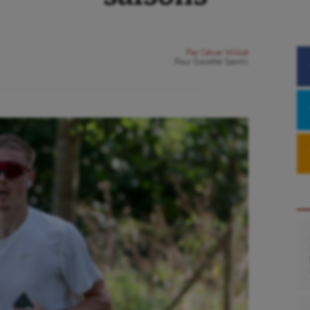
Par
César Willot
Pour
Gazette Sports