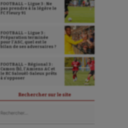
FOOTBALL – Ligue 3 : Ne
pas prendre à la légère le
FC Fleury 91
FOOTBALL – Ligue 3 :
Préparation terminée
pour l’ASC, quel est le
bilan de ses adversaires ?
FOOTBALL – Régional 3 :
Camon (b), l’Amiens AC et
le RC Salouël-Saleux prêts
à s’opposer
Rechercher sur le site
chercher :