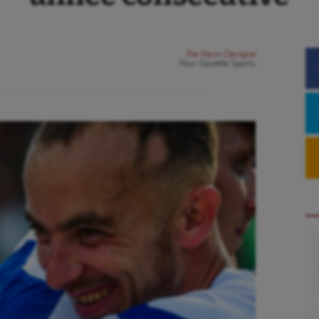
Par
Kevin Devigne
Pour
Gazette Sports