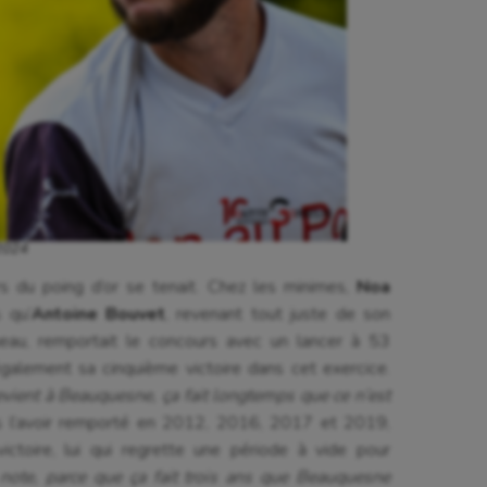
 2024
urs du poing d’or se tenait. Chez les minimes,
Noa
 qu’
Antoine Bouvet
, revenant tout juste de son
au, remportait le concours avec un lancer à 53
galement sa cinquième victoire dans cet exercice.
revient à Beauquesne, ça fait longtemps que ce n’est
 l’avoir remporté en 2012, 2016, 2017 et 2019,
ictoire, lui qui regrette une période à vide pour
note, parce que ça fait trois ans que Beauquesne