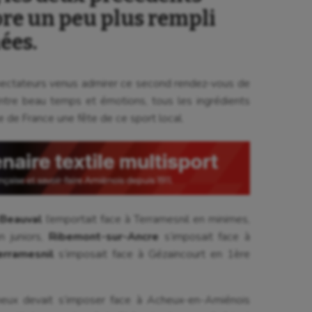
re un peu plus rempli
ées.
spectateurs venus admirer ce second rendez-vous de
Entre beau temps et émotions, tous les ingrédients
e de France une fête de ce sport local.
Beauval
l’emportait face à Terramesnil en minimes,
n juniors,
Ribemont-sur-Ancre
s’imposait face à
erramesnil
s’imposait face à Gézaincourt en 1ère
onneux devait s’imposer face à Acheux-en-Amiénois