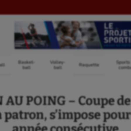
Basket-
Volley-
Sports
ll
Raquette
ball
ball
comb
AU POING – Coupe de 
 patron, s’impose pour
année consécutive