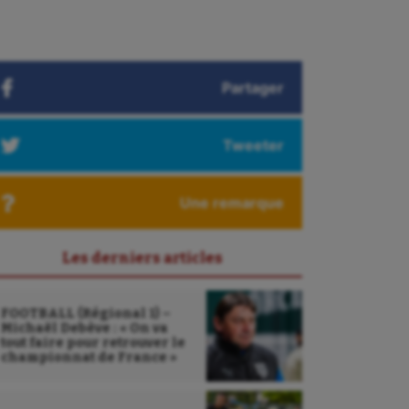
Partager
Tweeter
Une remarque
Les derniers articles
FOOTBALL (Régional 1) –
Michaël Debève : « On va
tout faire pour retrouver le
championnat de France »