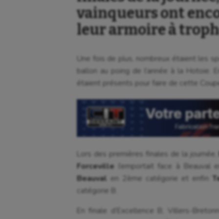
vainqueurs ont enco
leur armoire à troph
Une fois de plus, nombreux étaient les 
ballon au poing de l’année à la Hotoie. 
étaient présents pour faire de cette Coup
Lors des premières finales de la journée,
Forceville
l’emportait face à Beauval e
Beauval
en 2ème catégorie et enfin
T
catégorie B.
En finale d’Excellence B, Villers-Bret