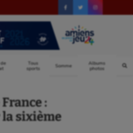
 de
Tous
Albums
Somme
at
sports
photos
France :
 la sixième