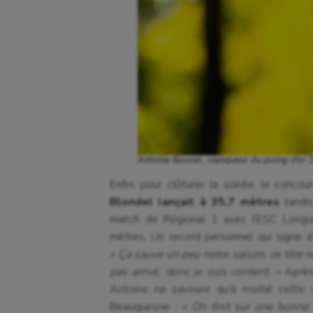
Antoine Bouvet, vainqueur du poing d’or
Enfin, pour clôturer la soirée, le conco
Blondel lançait à 35,7 mètres
tandis
match de Régional 1 avec l’ESC Longue
mètres. Un record personnel qui signe é
« Ça sauve un peu notre saison, ce titre 
pas arrivé, donc je suis content. »
Après
Antoine ne savoure qu’à moitié cette v
Beauquesne :
« On finit sur une bonne 