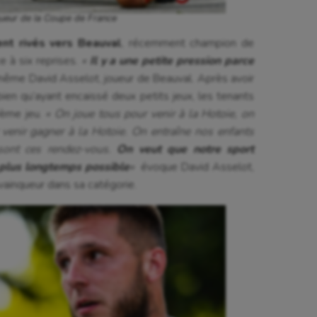
queur de la Coupe de France
isport
Plongée
ent rivés vers Beauval
, récemment champion de
isme
Randonnée / Marche
e à six reprises.
«
Il y a une petite pression parce
même David Asselot, joueur de Beauval. Après avoir
 Olympiques et Paralympiques
Roller-derby
ien qu’ayant encaissé deux petits jeux, les tenants
0ème jeu.
« On joue tous pour venir à la Hotoie, on
r venir gagner à la Hotoie. On entraîne nos enfants
 sont ces rendez-vous.
On veut que notre sport
 plus longtemps possible
«
évoque David Asselot,
i vainqueur dans sa catégorie.