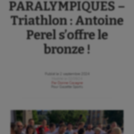
PARALYMPIQUES –
Triathlon : Antoine
Perel s’offre le
bronze !
Publié le
2 septembre 2024
Modifié le
02/09/24
Par
Dorine Cocagne
Pour
Gazette Sports