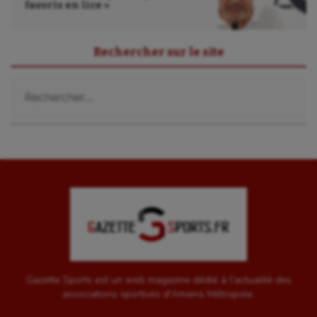
Sport-entreprise
favoris en lice »
Sport-santé
Rechercher sur le site
Tir
Rechercher :
Tir à l'arc
Triathlon
Ultimate frisbee
UNSS
Voile
Wakeboard
Water-polo
Gazette Sports est un web magazine dédié à l'actualité des
associations sportives d'Amiens Métropole.