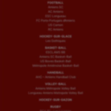
FOOTBALL
Amiens SC
AC Amiens
ESC Longueau
FC Porto Portugais d’Amiens
US Camon
RC Amiens
HOCKEY-SUR-GLACE
Les Gothiques
BASKET-BALL
ESCLAMS BB
Amiens SC Basket-Ball
US Boves Basket-Ball
Métropole Amiénoise Basket-Ball
HANDBALL
AHC – Amiens Handball Club
VOLLEY-BALL
Amiens Métropole Volley Ball
Longueau Amiens Metropole Volley Ball
HOCKEY-SUR-GAZON
RUGBY