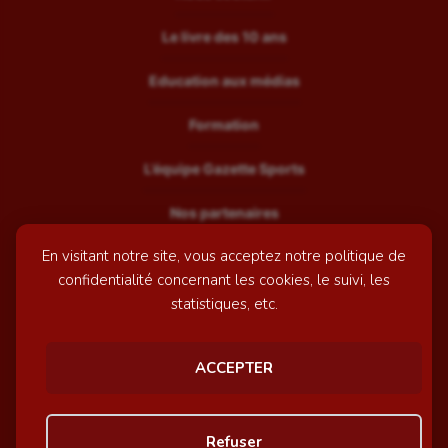
Le livre des 10 ans
Education aux médias
Formation
L’équipe Gazette Sports
Nos partenaires
En visitant notre site, vous acceptez notre politique de
Recrutement
confidentialité concernant les cookies, le suivi, les
Mentions légales
statistiques, etc.
Contactez-nous
ACCEPTER
© GazetteSports - 2026 | Site internet réalisé par
l'agence
Refuser