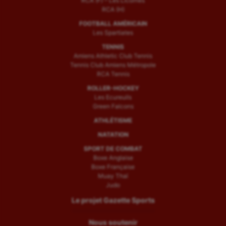
RCA (F) – Les Licornes
RCA (H)
FOOTBALL AMÉRICAIN
Les Spartiates
TENNIS
Amiens Athletic Club Tennis
Tennis Club Amiens Métropole
RCA Tennis
ROLLER-HOCKEY
Les Ecureuils
Green Falcons
ATHLÉTISME
NATATION
SPORT DE COMBAT
Boxe Anglaise
Boxe Française
Muay Thaï
Judo
Le projet Gazette Sports
Nous soutenir