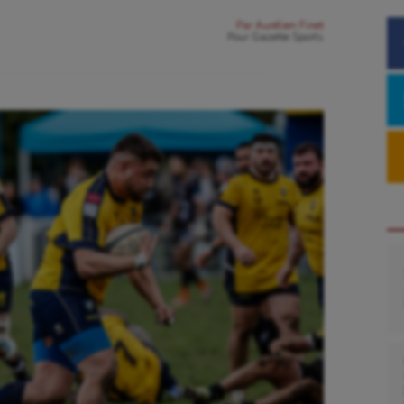
Par
Aurélien Finet
Pour
Gazette Sports