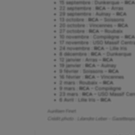
15 septembre : Dunkerque –
RCA
Cyclisme
Jeux
22 septembre :
RCA
– Arras
29 septembre : Aulnay –
RCA
13 octobre :
RCA
– Soissons
20 octobre : Vincennes –
RCA
27 octobre :
RCA
– Roubaix
10 novembre : Compiègne –
RCA
17 novembre : USO Massif Centr
24 novembre :
RCA
– Lille Iris
8 décembre :
RCA
– Dunkerque
12 janvier : Arras –
RCA
19 janvier :
RCA
– Aulnay
9 février : Soissons –
RCA
16 février :
RCA
– Vincennes
2 mars : Roubaix –
RCA
9 mars :
RCA
– Compiègne
23 mars :
RCA
– USO Massif Cen
6 Avril : Lille Iris –
RCA
Aurélien Finet
Crédit photo : Léandre Leber – Gazettespor
Navigation