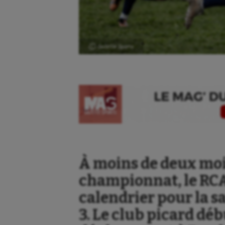
Ⓒ Gazette Sports
À moins de deux mois
championnat, le RC
Aéronautique
Dan
calendrier pour la sa
Athlétisme
Equi
3. Le club picard dé
Auto
Esca