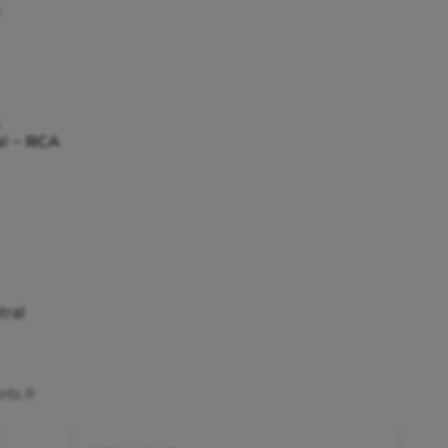
 Olympiques et Paralympiques
Roller-derby
al –
RCA
tral
ts.fr