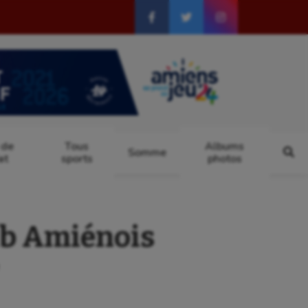
 de
Tous
Albums
Somme
at
sports
photos
ub Amiénois