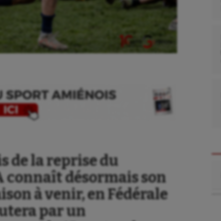
 de la reprise du
Re
A connaît désormais son
se
Kayak-polo
ison à venir, en Fédérale
tation
Korfbal
butera par un
lade
Longue paume