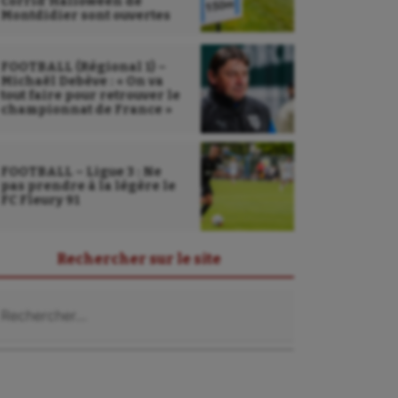
Corrid’Halloween de
Montdidier sont ouvertes
FOOTBALL (Régional 1) –
Michaël Debève : « On va
tout faire pour retrouver le
championnat de France »
FOOTBALL – Ligue 3 : Ne
pas prendre à la légère le
FC Fleury 91
Rechercher sur le site
chercher :
Sarbacane
Sauvetage sportif
Sport adapté