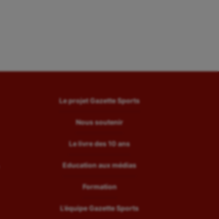
Le projet Gazette Sports
Nous soutenir
Le livre des 10 ans
Education aux médias
Formation
L’équipe Gazette Sports