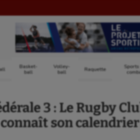
Basket-
Volley-
Sports
ll
Raquette
ball
ball
comb
dérale 3 : Le Rugby Cl
connaît son calendrier