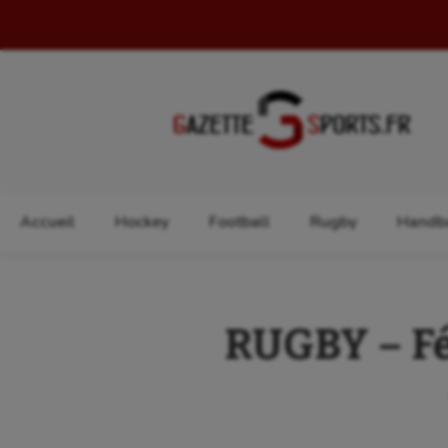
Rechercher :
Accueil
Hockey
Football
Rugby
Handba
RUGBY – Fé