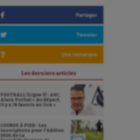
Partager
Tweeter
Une remarque
Les derniers articles
FOOTBALL (Ligue 3) : ASC,
Alain Pochat « Au départ,
il y a 18 favoris en lice »
COURSE À PIED : Les
inscriptions pour l’édition
2026 de La