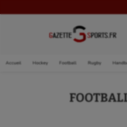
Rechercher :
Accueil
Hockey
Football
Rugby
Handba
FOOTBALL 