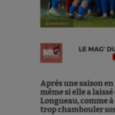
Ⓒ Gazette Sports
Après une saison en 
même si elle a laissé 
Longueau, comme à s
trop chambouler son