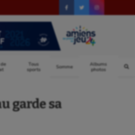
 de
Tous
Albums
Somme
at
sports
photos
u garde sa