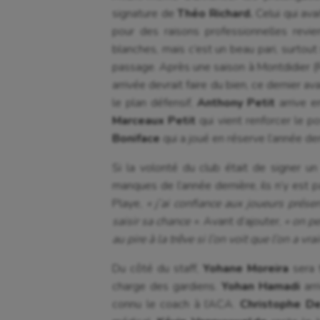
signature de
Théo Richard.
Celui qui ava
pour des raisons professionnelles revi
blanches, mais c’est un beau pari, surtout 
passage. Après une saison à Montdidier (
arrivée devrait faire du bien, ce dernier av
le plan défensif,
Anthony Petit
arrive 
Marceaux Petit
qui vient renforcer le p
Boniface
qui a joué en réserve l’année de
Si la volonté du club était de signer un
manques de l’année dernière, ils n’y est 
Playe,
« j’ai confiance aux joueurs prése
saisir sa chance »
. Avant d’ajouter,
« on pe
au pire à la trêve si l’on voit que l’on a 
Du côté du staff,
Yohane Moreira
sera 
charge des gardiens.
Yohan Hamadi
arr
connu le coach à l’ACA.
Christophe D