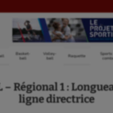
Basket-
Volley-
Sports
ll
Raquette
ball
ball
comb
– Régional 1 : Longuea
ligne directrice