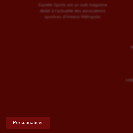
Gazette Sports est un web magazine
dédié à l'actualité des associations
sportives d'Amiens Métropole.
M
Long
Personnaliser