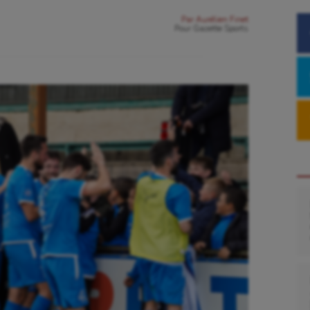
Par
Aurélien Finet
Pour
Gazette Sports