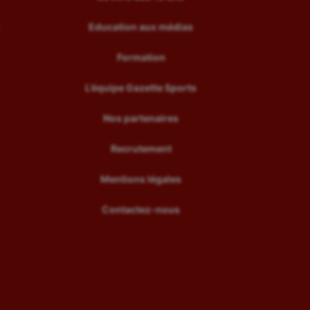
Education aux médias
Formation
L’équipe Gazette Sports
Nos partenaires
Recrutement
Mentions légales
Contactez-nous