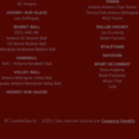
TENNIS
RC Amiens
Amiens Athletic Club Tennis
HOCKEY-SUR-GLACE
Tennis Club Amiens Métropole
Les Gothiques
RCA Tennis
BASKET-BALL
ROLLER-HOCKEY
ESCLAMS BB
Les Ecureuils
Amiens SC Basket-Ball
Green Falcons
US Boves Basket-Ball
ATHLÉTISME
étropole Amiénoise Basket-Ball
NATATION
HANDBALL
AHC – Amiens Handball Club
SPORT DE COMBAT
Boxe Anglaise
VOLLEY-BALL
Boxe Française
Amiens Métropole Volley Ball
Muay Thaï
ueau Amiens Metropole Volley Ball
Judo
HOCKEY-SUR-GAZON
© GazetteSports - 2026 | Site internet réalisé par
l'agence Awelty