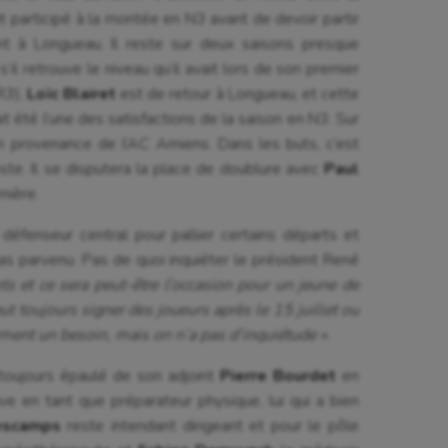
it participé à la montée en N3 avant de devoir partir
ent à Longueau. Il reste sur deux saisons presque
s’il retrouve le niveau qu’il avait lors de son premier
R3),
Loïc Blairet
est de retour à Longueau, et cette
ait été l’une des satisfactions de la saison en N3. Sur
en provenance de l’AC Amiens. Dans les buts, c’est
oste. Il se disputera la place de doublure avec
Paul
rnière.
 défenseur central pour pallier certains départs et
pas parvenu. Pas de quoi inquiéter le président René
nts et ce sera peut-être l’occasion pour un jeune de
ut toujours signer des joueurs après le 15 juillet ou
vraiment un besoin, mais on n’a pas d’inquiétude ».
toujours épaulé de son adjoint
Pierre Bourdet
en
ive en tant que préparateur physique, lui qui a bien
escamps
reste intendant dirigeant et pour le pôle