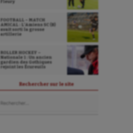
Fleury
FOOTBALL – MATCH
AMICAL : L’Amiens SC (B)
avait sorti la grosse
artillerie
ROLLER HOCKEY –
Nationale 1 : Un ancien
gardien des Gothiques
rejoint les Écureuils
Rechercher sur le site
chercher :