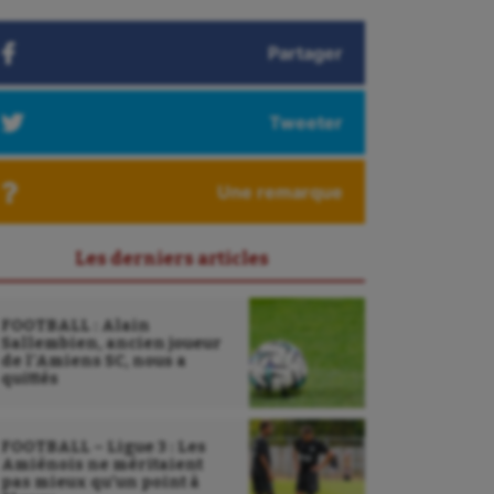
Partager
Tweeter
Une remarque
Les derniers articles
FOOTBALL : Alain
Sallembien, ancien joueur
de l’Amiens SC, nous a
quittés
FOOTBALL – Ligue 3 : Les
Amiénois ne méritaient
pas mieux qu’un point à