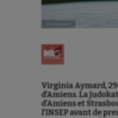
Ⓒ Gazette Sports
Virginia Aymard, 29 
d’Amiens. La judokat
d’Amiens et Strasbou
l’INSEP avant de pre