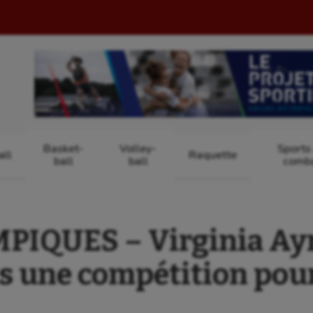
Basket-
Volley-
Sports
ll
Raquette
ball
ball
comb
PIQUES – Virginia Aym
s une compétition pou