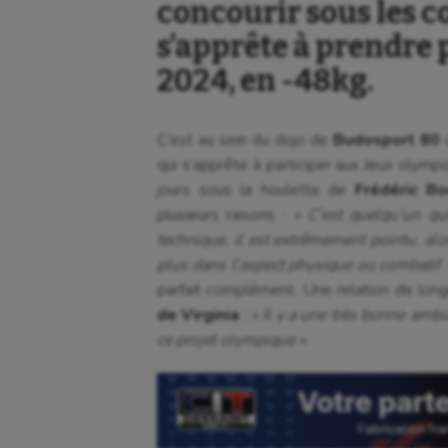
concourir sous les c
s’apprête à prendre 
2024, en -48kg.
C’est au sein du dojo de
Budosport 80
q
qui s’apprête à participer aux Jeux olymp
jours sous la houlette de
Frédéric Bo
plusieurs raisons :
« C’est quelqu’un qui
technique, il est extrêmement pointu, al
plus dans l’aspect physique ou combatif.
parfait complément
.
Une relation de lon
de Virginia
:
« Il y a une très bonne amb
ce projet olympique ».