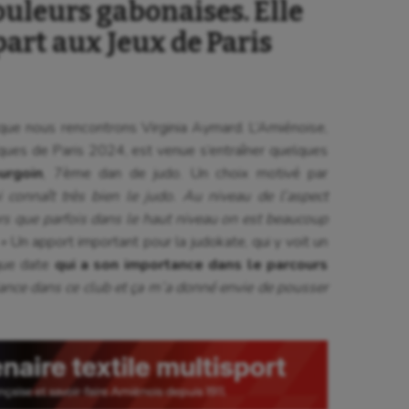
ouleurs gabonaises. Elle
part aux Jeux de Paris
ue nous rencontrons Virginia Aymard. L’Amiénoise,
iques de Paris 2024, est venue s’entraîner quelques
urgoin
, 7ème dan de judo. Un choix motivé par
 connaît très bien le judo. Au niveau de l’aspect
ors que parfois dans le haut niveau on est beaucoup
 »
Un apport important pour la judokate, qui y voit un
gue date
qui a son importance dans le parcours
iance dans ce club et ça m’a donné envie de pousser