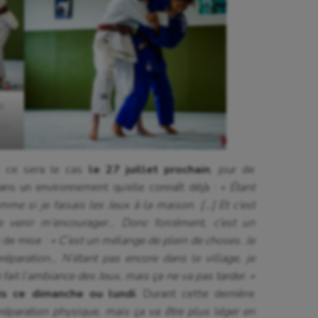
a
ts
Et ce sera le cas
le 27 juillet prochain
, jour de
ans un environnement qu’elle connaît déjà :
« Étant
mme si je faisais les Jeux à la maison. […] Et c’est
e venir m’encourager… Donc forcément, c’est un
t de mise :
« C’est un mélange de plein de choses. Je
réparation… N’étant pas encore dans le village, je
fait l’ambiance des Jeux, mais ça ne va pas tarder. »
ris ce dimanche ou lundi
. Durant cette dernière
préparation physique, mais ça va être plus léger en