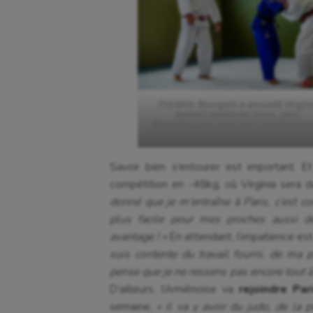
Frédéric Bourgoin a accueilli Virgini
Aymard quelques jours, pour
l’accompagner dans ses entraînemen
avec des sparring partners.
Savoir bien s’entourer est important. 
compétition en -48kg, où Virginia sera d
donné que je m’entraîne à Paris, c’est co
plus facile pour mes proches aussi d
avantage ! »
En attendant, l’impatience es
suis contente du travail fourni, de ma p
pense que je ne ressens pas encore tout à 
D’ailleurs, l’Amiénoise va
rejoindre Pa
semaine,
« il va y avoir du judo, de la 