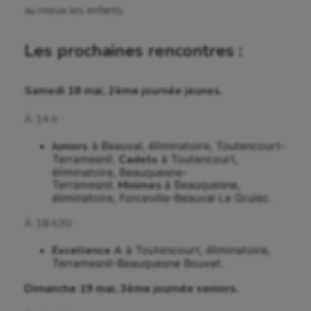
au mieux les enfants.
Les prochaines rencontres :
Samedi 18 mai, 2ème journée jeunes.
À 14 h :
Juniors
à Beauval, éliminatoire, Toutencourt-
Terramesnil.
Cadets
à Toutencourt,
éliminatoire, Beauquesne-
Terramesnil.
Minimes
à Beauquesne,
éliminatoire, Forceville-Beauval Le Gruiec.
À 18 h30 :
Excellence A
à Toutencourt, éliminatoire,
Terramesnil-Beauquesne Bouvet.
Dimanche 19 mai, 3ème journée seniors.