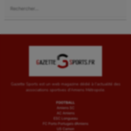
Rechercher :
Gazette Sports est un web magazine dédié à l'actualité des
associations sportives d'Amiens Métropole.
FOOTBALL
Amiens SC
AC Amiens
ESC Longueau
FC Porto Portugais d’Amiens
US Camon