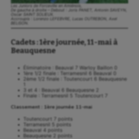
Les Juniors de Forceville en Amiénois,
De gauche à droite – Debout : Joris PANET, Antonin SAVEYN,
Oscar SAINT SOLIEUX.
Accroupis : Lorenzo LEFEBVRE, Lucas OUTREBON, Axel
BELISON.
Cadets : 1ère journée, 11-mai à
Beauquesne
Éliminatoire : Beauval 7 Warloy Baillon 0
1ère 1/2 finale : Terramesnil 6 Beauval 0
2ème 1/2 finale : Toutencourt 6 Beauquesne
1
3 et 4 : Beauval 6 Beauquesne 2
Finale : Terramesnil 5 Toutencourt 7
Classement : 1ère journée 11-mai
Toutencourt 7 points
Terramesnil 5 points
Beauval 4 points
Beauquesne 2 points