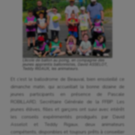
L’école de ballon au poing, en compagnie des
jeunes apprentis ballonnistes, David ASSELOT,
Teddy RIGAUX, les animateurs.
Et c’est le ballodrome de Beauval, bien ensoleillé ce
dimanche matin, qui accueillait la bonne dizaine de
jeunes participants en présence de Pascale
ROBILLARD, Secrétaire Générale de la FFBP. Les
jeunes élèves, filles et garçons ont suivi avec intérêt
les conseils expérimentés prodigués par David
Asselot et Teddy Rigaux, deux animateurs
compétents, disponibles et toujours prêts à conseiller