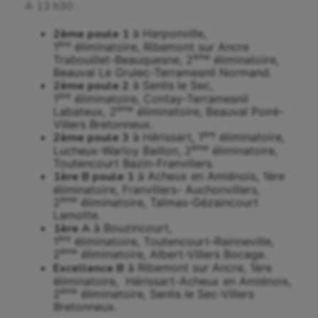
À 13 h30 :
2ème poule 1
à Harponville,
ère
1
éliminatoire, Ribemont sur Ancre
ème
Trabouillet-Beauquesne, 2
éliminatoire,
Beauval Le Gruiec-Terramesnil Normand.
2ème poule 2
à Senlis le Sec,
ère
1
éliminatoire, Contay-Terramesnil
ème
Labateux, 2
éliminatoire, Beauval Poiré-
Villers Bretonneux.
ère
2ème poule 3
à Hérissart, 1
éliminatoire,
ème
Lucheux-Warloy Baillon, 2
éliminatoire,
Toutencourt Bazin-Franvillers.
1ère B poule 1
à Acheux en Amiénois, 1ère
éliminatoire, Franvillers- Auchonvillers,
ème
2
éliminatoire, Talmas-Gézaincourt
Lamotte.
1ère A
à Bouzincourt,
ère
1
éliminatoire, Toutencourt-Rainneville,
ème
2
éliminatoire, Albert-Villers Bocage.
Excellence B
à Ribemont sur Ancre, 1ère
éliminatoire, Hérissart-Acheux en Amiénois,
ème
2
éliminatoire, Senlis le Sec-Villers
Bretonneux.