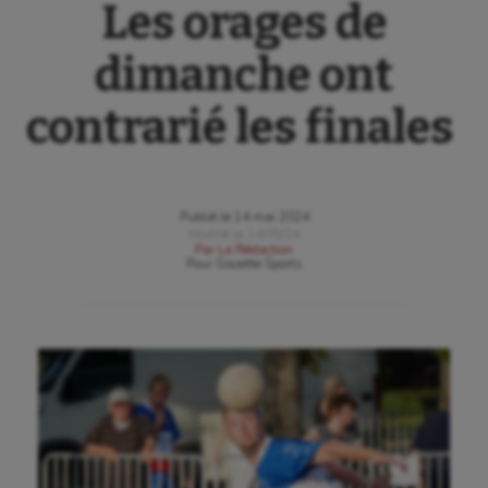
Les orages de
dimanche ont
contrarié les finales
Publié le
14 mai 2024
Modifié le
14/05/24
Par
La Rédaction
Pour
Gazette Sports