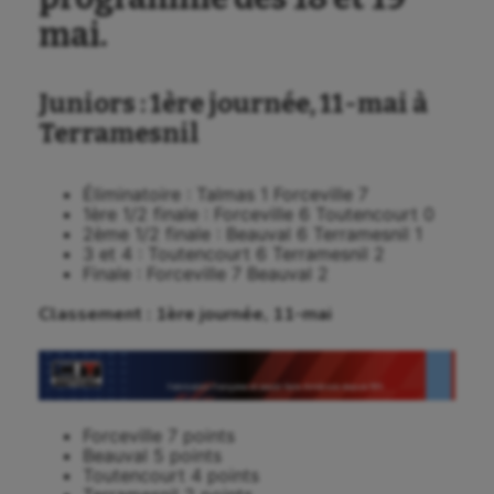
mai.
Juniors : 1ère journée, 11-mai à
Terramesnil
Éliminatoire : Talmas 1 Forceville 7
1ère 1/2 finale : Forceville 6 Toutencourt 0
2ème 1/2 finale : Beauval 6 Terramesnil 1
3 et 4 : Toutencourt 6 Terramesnil 2
Finale : Forceville 7 Beauval 2
Classement : 1ère journée, 11-mai
Forceville 7 points
Beauval 5 points
Toutencourt 4 points