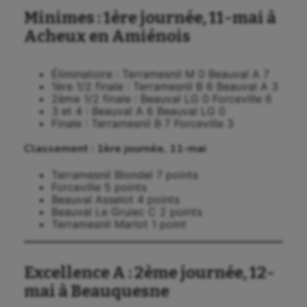
Minimes : 1ère journée, 11-mai à
Acheux en Amiénois
Éliminatoire : Terramesnil M 0 Beauval A 7
1ère 1/2 finale : Terramesnil B 6 Beauval A 3
2ème 1/2 finale : Beauval LG 0 Forceville 6
3 et 4 : Beauval A 6 Beauval LG 0
Finale : Terramesnil B 7 Forceville 3
Classement : 1ère journée, 11-mai
Terramesnil Blondel 7 points
Forceville 5 points
Beauval Asselot 4 points
Beauval Le Gruiec C 2 points
Terramesnil Marlot 1 point
Excellence A : 2ème journée, 12-
mai à Beauquesne