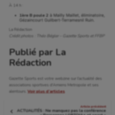
À 14 h :
1ère B poule 2
à Mailly Maillet, éliminatoire,
Gézaincourt Guilbert-Terramesnil Ruin.
La Rédaction
Crédit photos : Théo Bégler – Gazette Sports et FFBP
Publié par La
Rédaction
Gazette Sports est votre webzine sur l'actualité des
associations sportives d'Amiens Metropole et ses
alentours.
Voir plus d’articles
Navigation
Article précédent
ACTUALITÉS : Ne manquez pas la conférence
Article