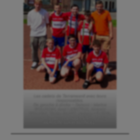
Les cadets de Terramesnil avec leurs
responsables.
De gauche à droite – Debout : Marius
BEAUDOIN, Axel LABATEUX, Amaury
BEAUDIN, Timéo PANET, Nathan LELONG.
Accroupis : Lucas LALLEMENT, Mathias
BEAUDIN, Lukas BLONDEL.