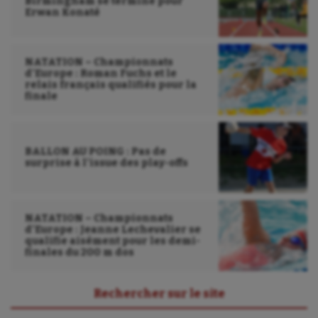
Birmingham se termine pour
Erwan Konaté
NATATION – Championnats
d’Europe : Roman Fuchs et le
relais français qualifiés pour la
finale
BALLON AU POING : Pas de
surprise à l’issue des play-offs
NATATION – Championnats
d’Europe : Jeanne Lechevalier se
qualifie aisément pour les demi-
finales du 200 m dos
Rechercher sur le site