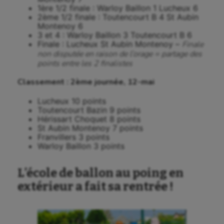
1ère 1/2 finale : Warloy Baillon 1 Lucheux 6
2ème 1/2 finale : Toutencourt B 4 St Aubin
Montenoy 6
3 et 4 : Warloy Baillon 3 Toutencourt B 6
Finale : Lucheux St Aubin Montenoy –
Finale
non disputée en raison de l’orage = partage des
points entre les 2 finalistes
Classement : 2ème journée, 12-mai
Lucheux 10 points
Toutencourt Bazin 9 points
Hérissart Choquet 8 points
St Aubin Montenoy 7 points
Franvillers 3 points
Warloy Baillon 3 points
L’école de ballon au poing en
extérieur a fait sa rentrée !