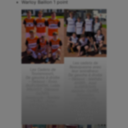
Warloy Baillon 1 point
Les cadets de
Beauquesne avec
Les Cadets de
leur entraîneur.
Toutencourt,
De gauche à droite
De gauche à droite
– Debout : Mathéo
– Debout : Enzo
ANSEL, Axel
GUEUGNON. Lubin
AUDEGOND,
PRUVOT, Clément
Mathéo CARRÉ,
CAZIER.
Sébastien
Accroupis : Bastian
AUDEGOND.
LELEU , Jules
Accroupis : Timéo
PELOUX, Jovan
SANNIER, Nolan
SAGEZ.
VANDENHEEDE,
Morgane
LAMOTTE.