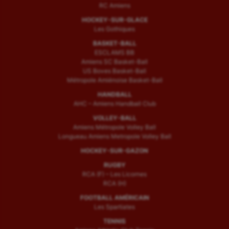
RC Amiens
HOCKEY-SUR-GLACE
Les Gothiques
BASKET-BALL
ESCLAMS BB
Amiens SC Basket-Ball
US Boves Basket-Ball
Métropole Amiénoise Basket-Ball
HANDBALL
AHC – Amiens Handball Club
VOLLEY-BALL
Amiens Métropole Volley Ball
Longueau Amiens Metropole Volley Ball
HOCKEY-SUR-GAZON
RUGBY
RCA (F) – Les Licornes
RCA (H)
FOOTBALL AMÉRICAIN
Les Spartiates
TENNIS