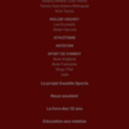
Amiens Athletic Club Tennis
Tennis Club Amiens Métropole
RCA Tennis
ROLLER-HOCKEY
Les Ecureuils
Green Falcons
ATHLÉTISME
NATATION
SPORT DE COMBAT
Boxe Anglaise
Boxe Française
Muay Thaï
Judo
Le projet Gazette Sports
Nous soutenir
Le livre des 10 ans
Education aux médias