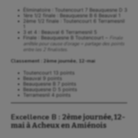
Éliminatoire : Toutencourt 7 Beauquesne D 3
1ère 1/2 finale : Beauquesne B 6 Beauval 1
2ème 1/2 finale : Toutencourt 6 Terramesnil
1
3 et 4 : Beauval 6 Terramesnil 5
Finale : Beauquesne B Toutencourt –
Finale
arrêtée pour cause d’orage = partage des points
entre les 2 finalistes.
Classement : 2ème journée, 12-mai
Toutencourt 13 points
Beauval 9 points
Beauquesne B 7 points
Beauquesne D 5 points
Terramesnil 4 points
Excellence B :
2ème journée, 12-
mai à Acheux en Amiénois