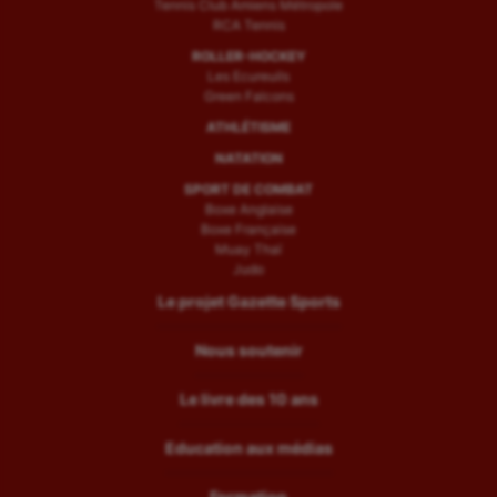
Tennis Club Amiens Métropole
RCA Tennis
ROLLER-HOCKEY
Les Ecureuils
Green Falcons
ATHLÉTISME
NATATION
SPORT DE COMBAT
Boxe Anglaise
Boxe Française
Muay Thaï
Judo
Le projet Gazette Sports
Nous soutenir
Le livre des 10 ans
Education aux médias
Formation