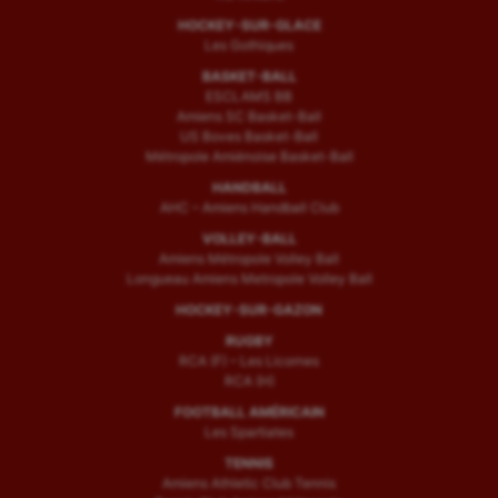
HOCKEY-SUR-GLACE
Les Gothiques
BASKET-BALL
ESCLAMS BB
Amiens SC Basket-Ball
US Boves Basket-Ball
Métropole Amiénoise Basket-Ball
HANDBALL
AHC – Amiens Handball Club
VOLLEY-BALL
Amiens Métropole Volley Ball
Longueau Amiens Metropole Volley Ball
HOCKEY-SUR-GAZON
RUGBY
RCA (F) – Les Licornes
RCA (H)
FOOTBALL AMÉRICAIN
Les Spartiates
TENNIS
Amiens Athletic Club Tennis