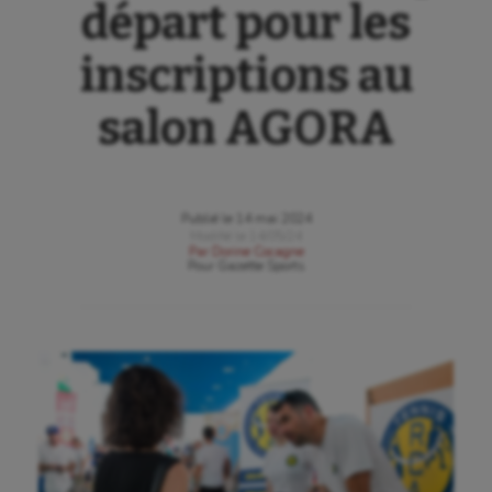
départ pour les
inscriptions au
salon AGORA
Publié le
14 mai 2024
Modifié le
14/05/24
Par
Dorine Cocagne
Pour
Gazette Sports