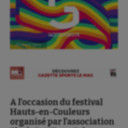
Ⓒ Gazette Sports
Aéronautique
A l’occasion du festival
Athlétisme
Hauts-en-Couleurs
Auto
organisé par l’association
Aviron