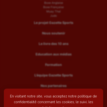
Boxe Anglaise
Boxe Française
Muay Thaï
Judo
Le projet Gazette Sports
Nous soutenir
Le livre des 10 ans
Education aux médias
Formation
L’équipe Gazette Sports
Nos partenaires
En visitant notre site, vous acceptez notre politique de
Recrutement
confidentialité concernant les cookies, le suivi, les
Mentions légales