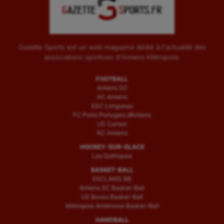
Gazette Sports est un web magazine dédié à l'actualité des
associations sportives d'Amiens Métropole.
FOOTBALL
Amiens SC
AC Amiens
ESC Longueau
FC Porto Portugais d’Amiens
US Camon
RC Amiens
HOCKEY-SUR-GLACE
Les Gothiques
BASKET-BALL
ESCLAMS BB
Amiens SC Basket-Ball
US Boves Basket-Ball
Métropole Amiénoise Basket-Ball
HANDBALL