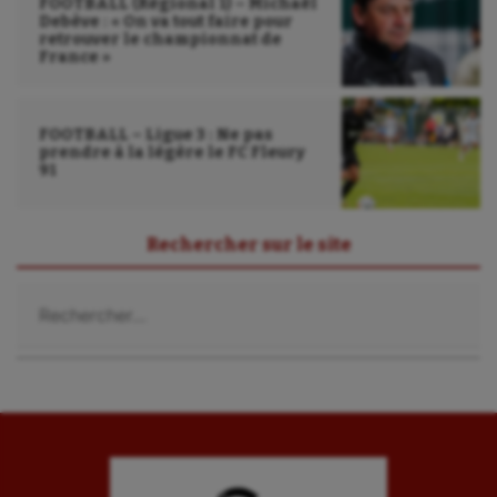
FOOTBALL (Régional 1) – Michaël
Debève : « On va tout faire pour
Sport santé
retrouver le championnat de
France »
Sport-entreprise
Sport-santé
FOOTBALL – Ligue 3 : Ne pas
prendre à la légère le FC Fleury
Tir
91
Tir à l'arc
Rechercher sur le site
Triathlon
Rechercher :
Ultimate frisbee
UNSS
Voile
Wakeboard
Water-polo