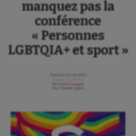
manquez pas la
conférence
« Personnes
LGBTQIA+ et sport »
Publié le
14 mai 2024
Modifié le
14/05/24
Par
Dorine Cocagne
Pour
Gazette Sports