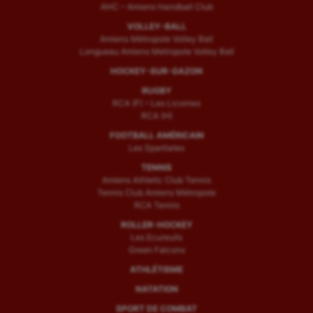
AHC – Amiens Handball Club
VOLLEY-BALL
Amiens Métropole Volley Ball
Longueau Amiens Metropole Volley Ball
HOCKEY-SUR-GAZON
RUGBY
RCA (F) – Les Licornes
RCA (H)
FOOTBALL AMÉRICAIN
Les Spartiates
TENNIS
Amiens Athletic Club Tennis
Tennis Club Amiens Métropole
RCA Tennis
ROLLER-HOCKEY
Les Ecureuils
Green Falcons
ATHLÉTISME
NATATION
SPORT DE COMBAT