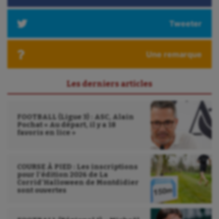
Outdoor
Paddle
Tweeter
Parkour
Une remarque
Patinage artistique
Pétanque
Les derniers articles
Plongée
Randonnée / Marche
FOOTBALL (Ligue 3) : ASC, Alain
Pochat « Au départ, il y a 18
favoris en lice »
Roller-derby
Sarbacane
COURSE À PIED : Les inscriptions
pour l’édition 2026 de La
Sauvetage sportif
Corrid’Halloween de Montdidier
sont ouvertes
Sport adapté
Sport handicap