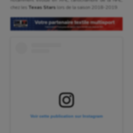
Cheerleading
chez les
Texas Stars
lors de la saison 2018-2019.
Course à pied
Crossfit
Cyclisme
Danse
Equitation
Escalade
Escrime
Fitness
Flag football
Voir cette publication sur Instagram
Football américain
Futsal