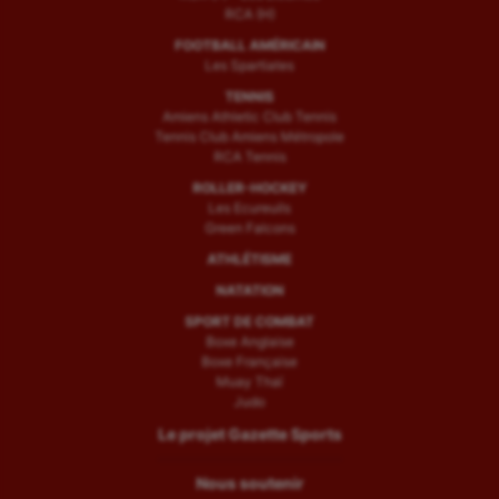
RCA (H)
FOOTBALL AMÉRICAIN
Les Spartiates
TENNIS
Amiens Athletic Club Tennis
Tennis Club Amiens Métropole
RCA Tennis
ROLLER-HOCKEY
Les Ecureuils
Green Falcons
ATHLÉTISME
NATATION
SPORT DE COMBAT
Boxe Anglaise
Boxe Française
Muay Thaï
Judo
Le projet Gazette Sports
Nous soutenir