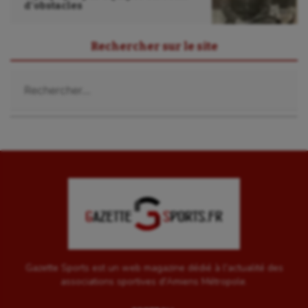
d’obstacles
UNSS
Voile
Rechercher sur le site
Wakeboard
Rechercher :
Water-polo
Gazette Sports est un web magazine dédié à l'actualité des
associations sportives d'Amiens Métropole.