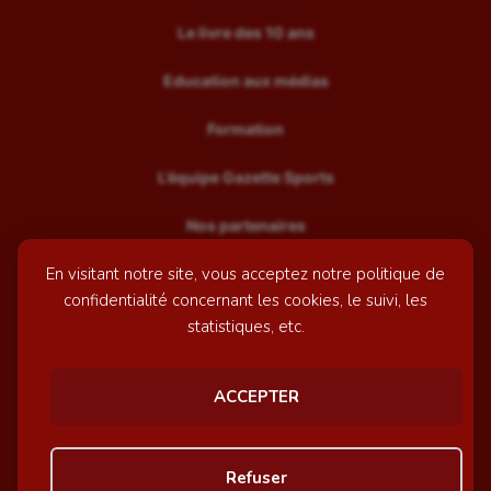
Le livre des 10 ans
Education aux médias
Formation
L’équipe Gazette Sports
Nos partenaires
En visitant notre site, vous acceptez notre politique de
Recrutement
confidentialité concernant les cookies, le suivi, les
Mentions légales
statistiques, etc.
Contactez-nous
ACCEPTER
© GazetteSports - 2026 | Site internet réalisé par
l'agence
Refuser
Awelty