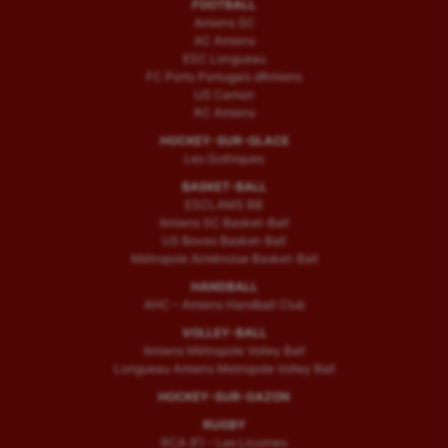
FOOTBALL
Amiens SC
AC Amiens
ESC Longueau
FC Porto Portugais d’Amiens
US Camon
RC Amiens
HOCKEY-SUR-GLACE
Les Gothiques
BASKET-BALL
ESCLAMS BB
Amiens SC Basket-Ball
US Boves Basket-Ball
Métropole Amiénoise Basket-Ball
HANDBALL
AHC – Amiens Handball Club
VOLLEY-BALL
Amiens Métropole Volley Ball
Longueau Amiens Metropole Volley Ball
HOCKEY-SUR-GAZON
RUGBY
RCA (F) – Les Licornes