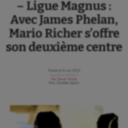
– Ligue Magnus :
Avec James Phelan,
Mario Richer s’offre
son deuxième centre
Publié le
9 mai 2024
Modifié le
09/05/24
Par
César Willot
Pour
Gazette Sports