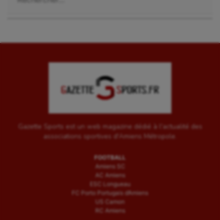
Gazette Sports est un web magazine dédié à l'actualité des
associations sportives d'Amiens Métropole.
FOOTBALL
Amiens SC
AC Amiens
ESC Longueau
FC Porto Portugais d’Amiens
US Camon
RC Amiens