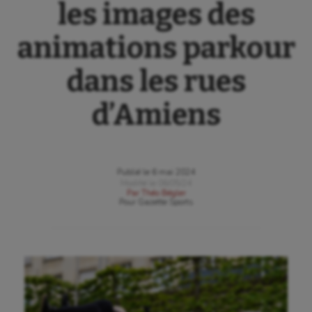
les images des
animations parkour
dans les rues
d’Amiens
Publié le
6 mai 2024
Modifié le
06/05/24
Par
Théo Bégler
Pour
Gazette Sports