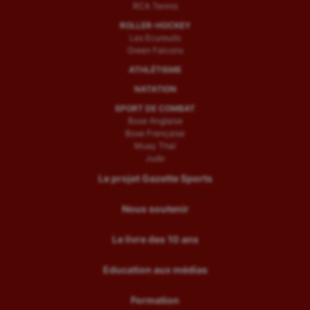
RCA Tennis
ROLLER-HOCKEY
Les Ecureuils
Green Falcons
ATHLÉTISME
NATATION
SPORT DE COMBAT
Boxe Anglaise
Boxe Française
Muay Thaï
Judo
Le projet Gazette Sports
Nous soutenir
Le livre des 10 ans
Education aux médias
Formation