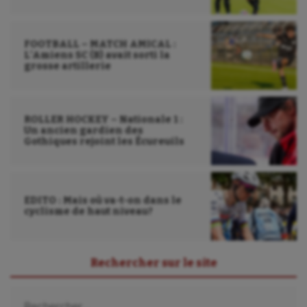
Wakeboard
Water-polo
FOOTBALL – MATCH AMICAL :
L’Amiens SC (B) avait sorti la
grosse artillerie
ROLLER HOCKEY – Nationale 1 :
Un ancien gardien des
Gothiques rejoint les Écureuils
EDITO : Mais où va-t-on dans le
cyclisme de haut niveau?
Rechercher sur le site
Rechercher :