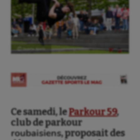
Ⓒ Gazette Sports
Ce samedi, le
Parkour 59
,
club de parkour
roubaisiens
, proposait des