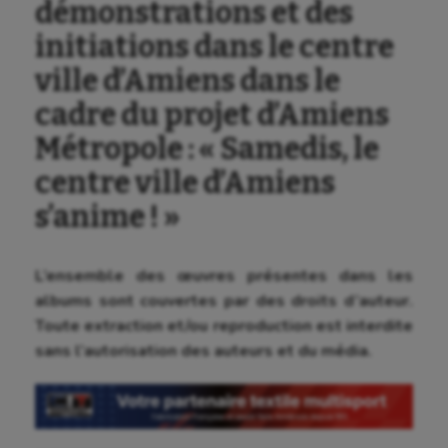
démonstrations et des
initiations dans le centre
ville d’Amiens dans le
cadre du projet d’Amiens
Métropole : « Samedis, le
centre ville d’Amiens
s’anime ! »
L’ensemble des œuvres présentes dans les
albums sont couvertes par des droits d’auteur.
Toute extraction et/ou reproduction est interdite
sans l’autorisation des auteurs et du média.
Aéronautique
Athlétisme