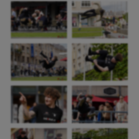
Auto
Aviron
Balle à la main
Ballon au poing
Baseball
Billard
Boules lyonnaises
Canoë-kayak
Cerf Volant
Cheerleading
Course à pied