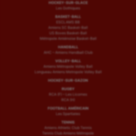
HOCKEY-SUR-GLACE
Les Gothiques
BASKET-BALL
ESCLAMS BB
Amiens SC Basket-Ball
US Boves Basket-Ball
Métropole Amiénoise Basket-Ball
HANDBALL
AHC – Amiens Handball Club
VOLLEY-BALL
Amiens Métropole Volley Ball
Longueau Amiens Metropole Volley Ball
HOCKEY-SUR-GAZON
RUGBY
RCA (F) – Les Licornes
RCA (H)
FOOTBALL AMÉRICAIN
Les Spartiates
TENNIS
Amiens Athletic Club Tennis
Tennis Club Amiens Métropole