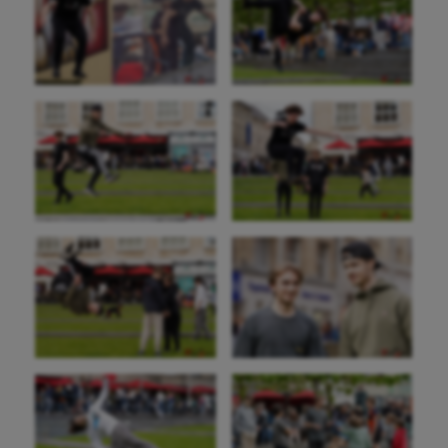
Crossfit
Cyclisme
Danse
Equitation
Escalade
Escrime
Fitness
Flag football
Football américain
Futsal
Golf