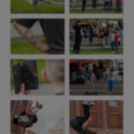
Gymnastique
Gymnastique rythmique
Haltérophilie
Handisport
Hippisme
Jeux Olympiques et Paralympiques
Kayak-polo
Korfbal
Longue paume
Moto
Natation