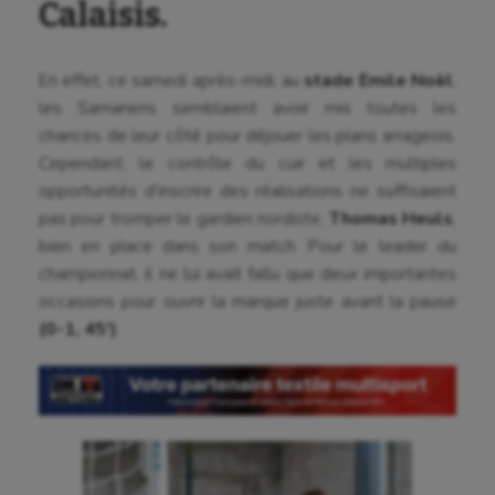
Calaisis.
En effet, ce samedi après-midi, au
stade
Emile Noël
,
les Samariens semblaient avoir mis toutes les
chances de leur côté pour déjouer les plans arrageois.
Cependant, le contrôle du cuir et les multiples
opportunités d’inscrire des réalisations ne suffisaient
pas pour tromper le gardien nordiste,
Thomas Heuls
,
bien en place dans son match. Pour le leader du
championnat, il ne lui avait fallu que deux importantes
occasions pour ouvrir la marque juste avant la pause
(0-1, 45′)
.