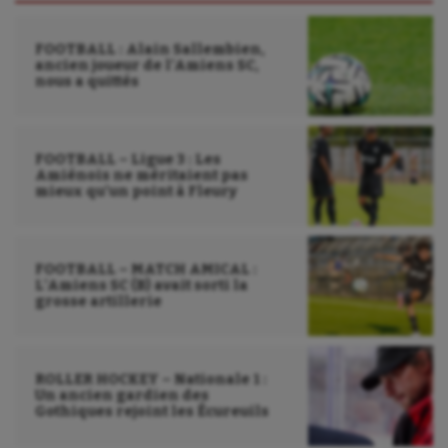
FOOTBALL : Alain Sallembien,
ancien joueur de l’Amiens SC,
nous a quittés
FOOTBALL – Ligue 3 : Les
Amiénois ne méritaient pas
mieux qu’un point à Fleury
FOOTBALL – MATCH AMICAL :
L’Amiens SC (B) avait sorti la
grosse artillerie
ROLLER HOCKEY – Nationale 1 :
Un ancien gardien des
Gothiques rejoint les Écureuils