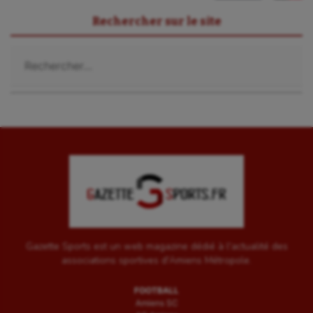
Rechercher sur le site
Rechercher :
Gazette Sports est un web magazine dédié à l'actualité des
associations sportives d'Amiens Métropole.
FOOTBALL
Amiens SC