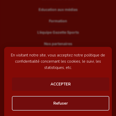
Education aux médias
Formation
L’équipe Gazette Sports
Nos partenaires
En visitant notre site, vous acceptez notre politique de
Recrutement
confidentialité concernant les cookies, le suivi, les
Mentions légales
statistiques, etc.
Contactez-nous
ACCEPTER
© GazetteSports - 2026 | Site internet réalisé par
l'agence
Refuser
Awelty
Personnaliser