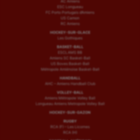
AC Amiens
ESC Longueau
FC Porto Portugais d’Amiens
US Camon
RC Amiens
HOCKEY-SUR-GLACE
Les Gothiques
BASKET-BALL
ESCLAMS BB
Amiens SC Basket-Ball
US Boves Basket-Ball
Métropole Amiénoise Basket-Ball
HANDBALL
AHC – Amiens Handball Club
VOLLEY-BALL
Amiens Métropole Volley Ball
Longueau Amiens Metropole Volley Ball
HOCKEY-SUR-GAZON
RUGBY
RCA (F) – Les Licornes
RCA (H)