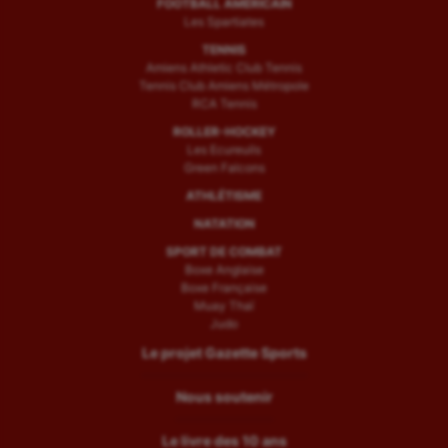
FOOTBALL AMÉRICAIN
Les Spartiates
TENNIS
Amiens Athletic Club Tennis
Tennis Club Amiens Métropole
RCA Tennis
ROLLER-HOCKEY
Les Ecureuils
Green Falcons
ATHLÉTISME
NATATION
SPORT DE COMBAT
Boxe Anglaise
Boxe Française
Muay Thaï
Judo
Le projet Gazette Sports
Nous soutenir
Le livre des 10 ans