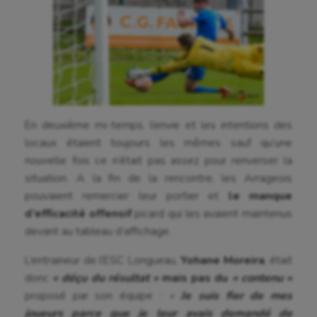
En deuxième mi-temps, l’envie et les intentions des
locaux étaient toujours les mêmes sauf qu’une
nouvelle fois ce n’était pas assez pour renverser la
situation. A la fin de la rencontre, les Arrageois
pouvaient remercier leur portier et
le manque
d’efficacité offensif
picard qui les avaient maintenus
devant au tableau d’affichage.
L’entraineur de l’ESC Longueau,
Yohane Moreira
, était
donc
« déçu du résultat »
mais pas du
« contenu »
proposé par son équipe :
«
Je suis fier de mes
Aéronautique
joueurs parce que je leur avais demandé de